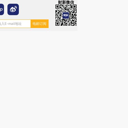
财新微信
”还是“人道危
湖北宜昌局部短时降雨
哈尔滨遭遇短时极端强降
撕裂西班牙
128毫米 紧急转移近
雨 3小时累计雨量超80毫
秘鲁纳斯
4000人
米
13人遇难
进第四届链博
【商旅对话】华住集团