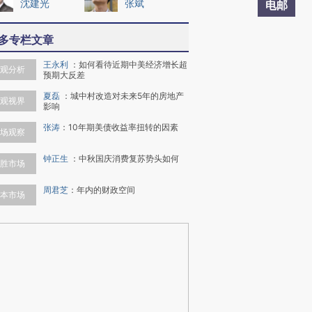
沈建光
张斌
电邮
多专栏文章
王永利
：
如何看待近期中美经济增长超
观分析
预期大反差
夏磊
：
城中村改造对未来5年的房地产
观视界
影响
张涛
：
10年期美债收益率扭转的因素
场观察
钟正生
：
中秋国庆消费复苏势头如何
胜市场
周君芝
：
年内的财政空间
本市场