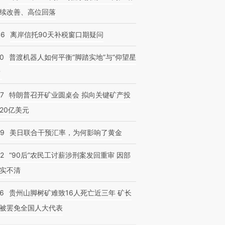
续改善、高位回落
46
离岸信托90天补税窗口期疑问
00
普渡机器人如何平衡“脚踏实地”与“仰望星
？
57
特朗普召开矿业圆桌会 拟向关键矿产投
20亿美元
09
美日联合干预汇率，为何影响了黄金
32
“90后”农民工讨薪涉刑案发回重审 因部
实不清
36
贵州山脚树矿难致16人死亡近三年 矿长
被罢免全国人大代表