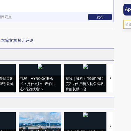
新网观点
发布
本篇文章暂无评论
失所者困
视线｜HYROX的吸金
视线｜被称为“蟑螂”的印
视线｜“入侵
高温引发健
术：是什么让中产们甘
度Z世代 用街头抗争将教
机”？难民潮
心“花钱找虐”？
育部长拱下台
飞地休达
【推广】走