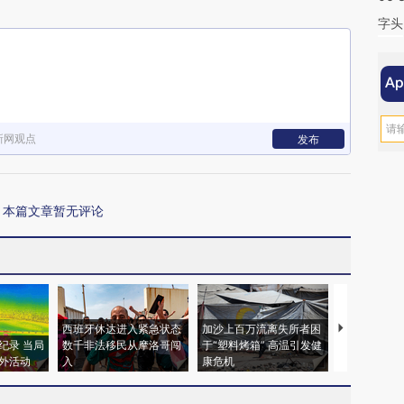
字头
新网观点
发布
本篇文章暂无评论
西班牙休达进入紧急状态
加沙上百万流离失所者困
视线｜HYR
纪录 当局
数千非法移民从摩洛哥闯
于“塑料烤箱” 高温引发健
术：是什么
外活动
入
康危机
心“花钱找虐