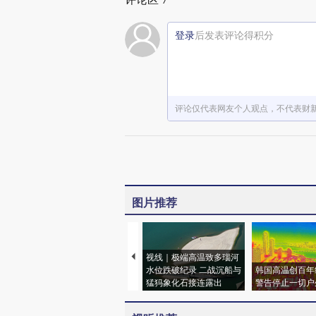
7
登录
后发表评论得积分
评论仅代表网友个人观点，不代表财
图片推荐
视线｜极端高温致多瑙河
水位跌破纪录 二战沉船与
韩国高温创百年
猛犸象化石接连露出
警告停止一切户