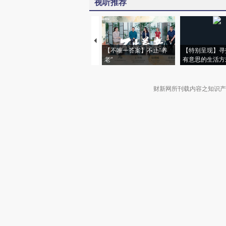
视听推荐
【不唯一答案】不止“养
【特别呈现】寻
老”
有意思的生活方
财新网所刊载内容之知识产
京ICP证090880号
违法和不良信息举报电话（涉网络暴力有
关