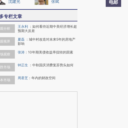
沈建光
张斌
电邮
多专栏文章
王永利
：
如何看待近期中美经济增长超
观分析
预期大反差
夏磊
：
城中村改造对未来5年的房地产
观视界
影响
张涛
：
10年期美债收益率扭转的因素
场观察
钟正生
：
中秋国庆消费复苏势头如何
胜市场
周君芝
：
年内的财政空间
本市场