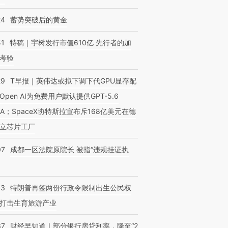
24
蓄势突破后的黄金
51
特稿｜宇树发行市值610亿 先行者的加
考验
29
T早报｜英伟达或拟下调下代GPU显存配
Open AI为免费用户默认提供GPT-5.6
NA；SpaceX协特斯拉宣布斥168亿美元在德
立芯片工厂
07
成都一区法院原院长 被指“违规挂证执
43
特朗普再签两份行政令限制出生公民权
打击生育旅游产业
37
财经早知道｜部分银行房贷利率，降至“2