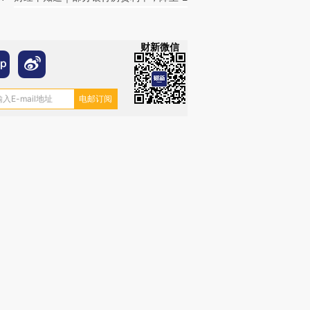
财新微信
OX的吸金
马航飞行员跨国走私7万
视线｜被称为“蟑螂”的印
让中产们甘
粒摇头丸 尿检体内含3种
度Z世代 用街头抗争将教
秘鲁纳斯
”？
毒品
育部长拱下台
13人遇难