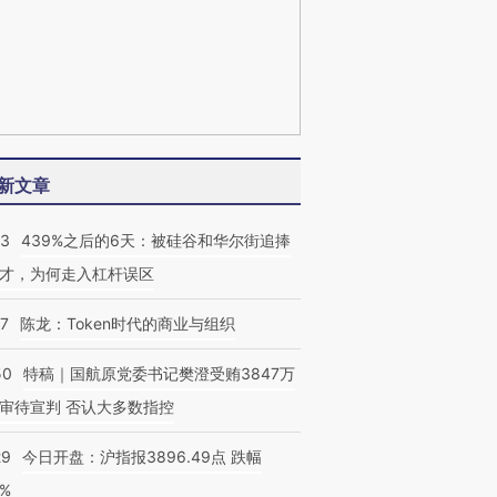
新文章
53
439%之后的6天：被硅谷和华尔街追捧
才，为何走入杠杆误区
07
陈龙：Token时代的商业与组织
50
特稿｜国航原党委书记樊澄受贿3847万
审待宣判 否认大多数指控
29
今日开盘：沪指报3896.49点 跌幅
0%