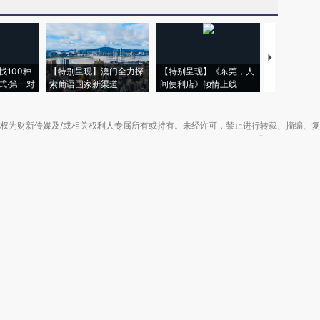
【推广】走
找100种
【特别呈现】澳门全力探
【特别呈现】《东莞，人
会，让数智科
式·第一对
索葡语国家新渠道
间便利店》倾情上线
业
权为财新传媒及/或相关权利人专属所有或持有。未经许可，禁止进行转载、摘编、
京ICP备10026701号-8
|
网信算备110105862729401250013号
|
京公网安备 11
广播电视节目制作经营许可证：京第01015号
|
出版物经营许可证：第直100013号
Copyright 财新网 All Rights Reserved 版权所有 复制必究
害信息举报、未成年人举报、谣言信息）：010-85905050 13195200605 举报邮
于我们
|
加入我们
|
啄木鸟公益基金会
|
意见与反馈
|
提供新闻线索
|
联系我们
|
友情