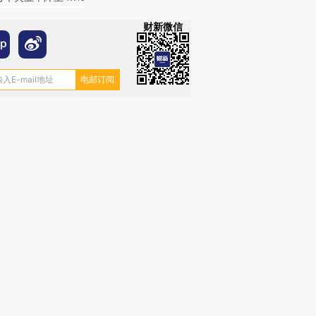
财新微信
跨国走私7万
视线｜被称为“蟑螂”的印
视线｜“入侵”还是“人道危
检体内含3种
度Z世代 用街头抗争将教
机”？难民潮撕裂西班牙
秘鲁纳斯
育部长拱下台
飞地休达
13人遇难
进第四届链博
【商旅对话】华住集团