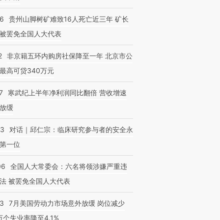
36
贵州山脚树矿难致16人死亡近三年 矿长
被罢免全国人大代表
2
非京籍五环内购房社保降至一年 北京市公
最高可贷340万元
7
寒武纪上半年净利润同比翻倍 营收增速
放缓
53
对话｜邱仁宗：临床研究参与者的安全永
第一位
06
全国人大常委会：六名将领涉嫌严重违
法 被罢免全国人大代表
43
7月美国劳动力市场意外放缓 岗位减少
3万个失业率降至4.1%