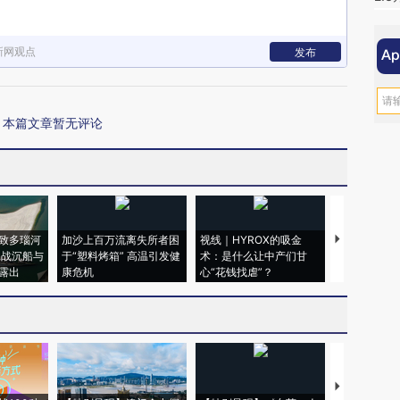
新网观点
发布
本篇文章暂无评论
致多瑙河
加沙上百万流离失所者困
视线｜HYROX的吸金
马航飞行员
二战沉船与
于“塑料烤箱” 高温引发健
术：是什么让中产们甘
粒摇头丸 尿
露出
康危机
心“花钱找虐”？
毒品
【推广】走