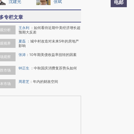
沈建光
张斌
电邮
多专栏文章
王永利
：
如何看待近期中美经济增长超
观分析
预期大反差
夏磊
：
城中村改造对未来5年的房地产
观视界
影响
张涛
：
10年期美债收益率扭转的因素
场观察
钟正生
：
中秋国庆消费复苏势头如何
胜市场
周君芝
：
年内的财政空间
本市场