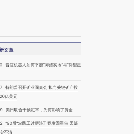
新文章
00
普渡机器人如何平衡“脚踏实地”与“仰望星
？
57
特朗普召开矿业圆桌会 拟向关键矿产投
20亿美元
09
美日联合干预汇率，为何影响了黄金
32
“90后”农民工讨薪涉刑案发回重审 因部
实不清