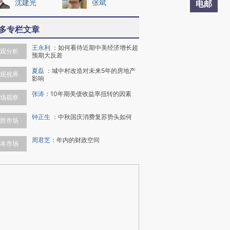
沈建光
张斌
电邮
多专栏文章
王永利
：
如何看待近期中美经济增长超
观分析
预期大反差
夏磊
：
城中村改造对未来5年的房地产
观视界
影响
张涛
：
10年期美债收益率扭转的因素
场观察
钟正生
：
中秋国庆消费复苏势头如何
胜市场
周君芝
：
年内的财政空间
本市场