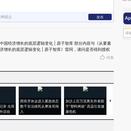
新网观点
发布
国经济增长的底层逻辑变化 | 原子智库 部分内容与《从要素
济增长的底层逻辑变化 | 原子智库》雷同，请问是否得到授权
·
回复
西班牙休达进入紧急状态
加沙上百万流离失所者困
视线｜HYR
纪录 当局
数千非法移民从摩洛哥闯
于“塑料烤箱” 高温引发健
术：是什么
外活动
入
康危机
心“花钱找虐