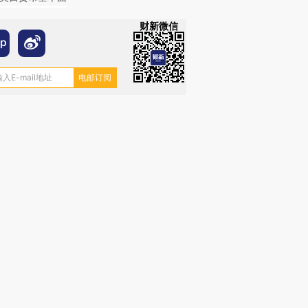
财新微信
OX的吸金
马航飞行员跨国走私7万
视线｜被称为“蟑螂”的印
让中产们甘
粒摇头丸 尿检体内含3种
度Z世代 用街头抗争将教
秘鲁纳斯
”？
毒品
育部长拱下台
13人遇难