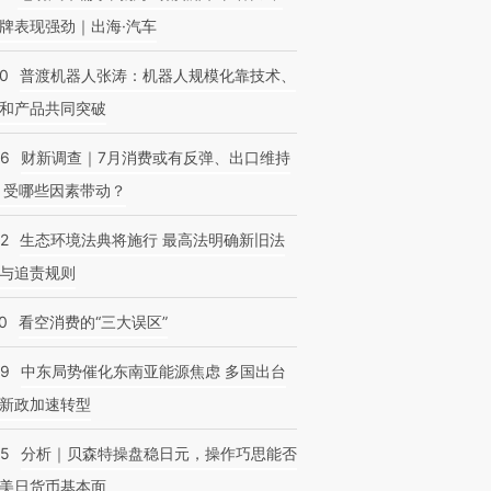
牌表现强劲｜出海·汽车
00
普渡机器人张涛：机器人规模化靠技术、
和产品共同突破
56
财新调查｜7月消费或有反弹、出口维持
 受哪些因素带动？
42
生态环境法典将施行 最高法明确新旧法
与追责规则
0
看空消费的“三大误区”
59
中东局势催化东南亚能源焦虑 多国出台
新政加速转型
05
分析｜贝森特操盘稳日元，操作巧思能否
美日货币基本面