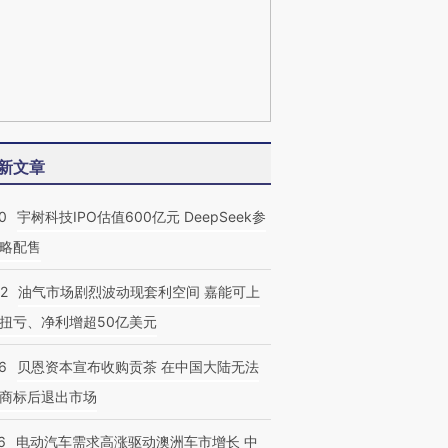
新文章
0
宇树科技IPO估值600亿元 DeepSeek参
略配售
22
油气市场剧烈波动现套利空间 嘉能可上
扭亏、净利增超50亿美元
6
贝恩资本宣布收购贡茶 在中国大陆无法
商标后退出市场
6
电动汽车需求高涨驱动澳洲车市增长 中