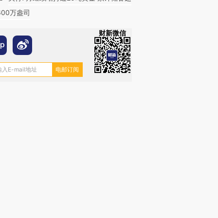
600万盎司
财新微信
跨国走私7万
视线｜被称为“蟑螂”的印
视线｜“入侵”还是“人道危
检体内含3种
度Z世代 用街头抗争将教
机”？难民潮撕裂西班牙
秘鲁纳斯
育部长拱下台
飞地休达
13人遇难