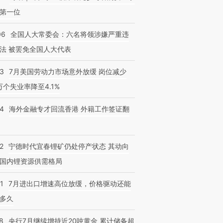
第一位
06
全国人大常委会：六名将领涉嫌严重违
法 被罢免全国人大代表
43
7月美国劳动力市场意外放缓 岗位减少
3万个失业率降至4.1%
14
海外金融专才回流香港 外籍工作签证翻
2
宁德时代宜春锂矿仍处停产状态 其动向
国内锂资源供需格局
1
7月进出口增速高位放缓，价格驱动还能
多久
8
央行7月继续增持近20吨黄金 累计储备超