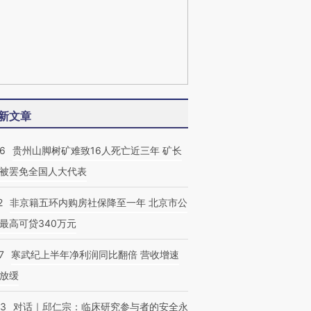
新文章
36
贵州山脚树矿难致16人死亡近三年 矿长
被罢免全国人大代表
2
非京籍五环内购房社保降至一年 北京市公
最高可贷340万元
7
寒武纪上半年净利润同比翻倍 营收增速
放缓
53
对话｜邱仁宗：临床研究参与者的安全永