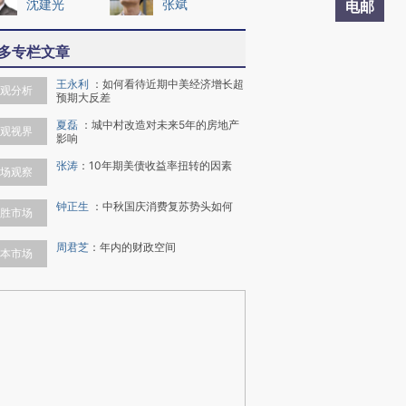
沈建光
张斌
电邮
多专栏文章
王永利
：
如何看待近期中美经济增长超
观分析
预期大反差
夏磊
：
城中村改造对未来5年的房地产
观视界
影响
张涛
：
10年期美债收益率扭转的因素
场观察
钟正生
：
中秋国庆消费复苏势头如何
胜市场
周君芝
：
年内的财政空间
本市场