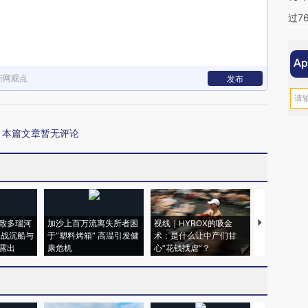
过7
新网观点
发布
本篇文章暂无评论
致多瑙河
加沙上百万流离失所者困
视线｜HYROX的吸金
马航飞行员
二战沉船与
于“塑料烤箱” 高温引发健
术：是什么让中产们甘
粒摇头丸 尿
露出
康危机
心“花钱找虐”？
毒品