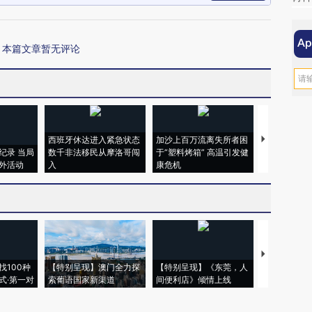
本篇文章暂无评论
西班牙休达进入紧急状态
加沙上百万流离失所者困
马航飞行员
纪录 当局
数千非法移民从摩洛哥闯
于“塑料烤箱” 高温引发健
粒摇头丸 尿
外活动
入
康危机
毒品
【推广】走
找100种
【特别呈现】澳门全力探
【特别呈现】《东莞，人
会，让数智科
式·第一对
索葡语国家新渠道
间便利店》倾情上线
业