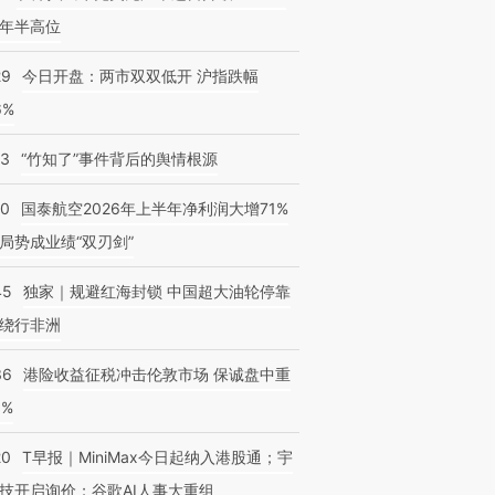
年半高位
29
今日开盘：两市双双低开 沪指跌幅
6%
13
“竹知了”事件背后的舆情根源
10
国泰航空2026年上半年净利润大增71%
局势成业绩“双刃剑”
45
独家｜规避红海封锁 中国超大油轮停靠
绕行非洲
36
港险收益征税冲击伦敦市场 保诚盘中重
3%
20
T早报｜MiniMax今日起纳入港股通；宇
技开启询价；谷歌AI人事大重组