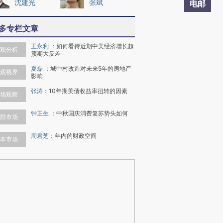
沈建光
张斌
电邮
多专栏文章
王永利
：
如何看待近期中美经济增长超
观分析
预期大反差
夏磊
：
城中村改造对未来5年的房地产
观视界
影响
张涛
：
10年期美债收益率扭转的因素
场观察
钟正生
：
中秋国庆消费复苏势头如何
胜市场
周君芝
：
年内的财政空间
本市场