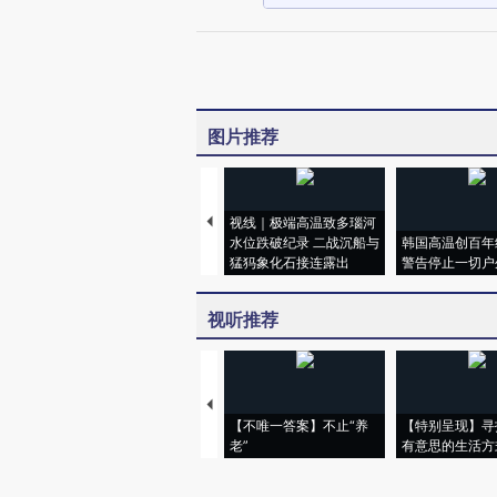
图片推荐
视线｜极端高温致多瑙河
水位跌破纪录 二战沉船与
韩国高温创百年
猛犸象化石接连露出
警告停止一切户
视听推荐
【不唯一答案】不止“养
【特别呈现】寻
老”
有意思的生活方