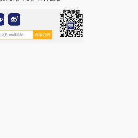
财新微信
跨国走私7万
视线｜HY
检体内含3种
泽连斯基密集出访美英 索
秘鲁纳斯卡观光飞机坠毁
术：是什
要防空导弹“救急”
13人遇难
心“花钱找
进第四届链博
【商旅对话】华住集团
技“链”接产
【特别呈现】寻找100种
CFO：不靠规模取胜，华
【特别呈
有意思的生活方式·第三对
住三大增长引擎是什么？
有意思的