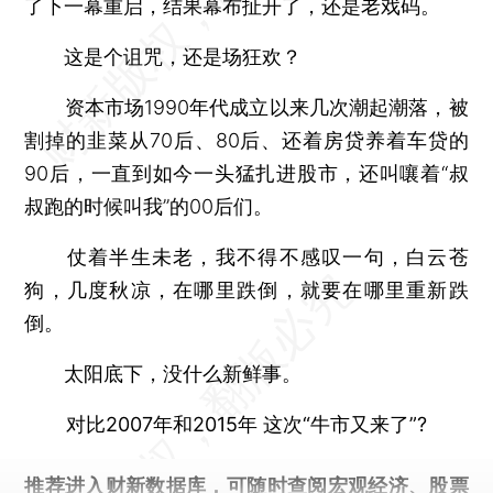
了下一幕重启，结果幕布扯开了，还是老戏码。
这是个诅咒，还是场狂欢？
资本市场1990年代成立以来几次潮起潮落，被
割掉的韭菜从70后、80后、还着房贷养着车贷的
90后，一直到如今一头猛扎进股市，还叫嚷着“叔
叔跑的时候叫我”的00后们。
仗着半生未老，我不得不感叹一句，白云苍
狗，几度秋凉，在哪里跌倒，就要在哪里重新跌
倒。
太阳底下，没什么新鲜事。
对比2007年和2015年 这次“牛市又来了”?
推荐进入
财新数据库
，可随时查阅宏观经济、股票