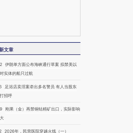
新文章
2
伊朗单方面公布海峡通行草案 拟禁美以
对实体的船只过航
6
足浴店卖淫案牵出多名警员 有人当股东
打招呼
09
刚果（金）再禁铜钴精矿出口，实际影响
大
2
2026年，民营医院穿越火线（一）