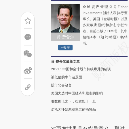
全球资产管理公司Fisher
Investments创始人和执行董
事长。英国《金融时报》以及
多家欧洲报纸和杂志专栏作
者，目前出版了11本书，其中
肯·费舍尔
包括4本《纽约时报》畅销
书。
+关注
肯·费舍尔最新文章
2021：中国和全球股市持续攀升的秘诀
被低估的牛市波及面
股市悲喜箴言
美国大选对中国经济和股市的影响
唯数据论之下，投资毁于一旦
勿沦为怀疑悲观主义的牺牲品
对西方世界具有指导意义。那时