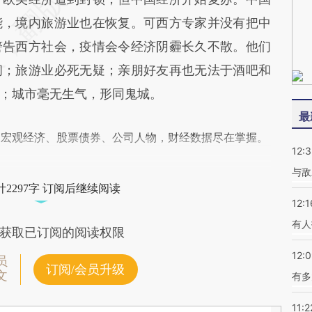
能，境内旅游业也在恢复。可西方专家并没有把中
警告西方社会，疫情会令经济阴霾长久不散。他们
闭；旅游业必死无疑；亲朋好友再也无法于酒吧和
；城市毫无生气，形同鬼城。
最
阅宏观经济、股票债券、公司人物，财经数据尽在掌握。
12:3
与敌
2297字 订阅后继续阅读
12:1
有人
获取已订阅的阅读权限
12:
员
订阅/会员升级
文
有多
11:2