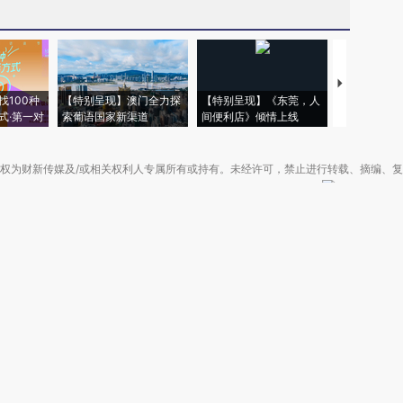
【推广】走
找100种
【特别呈现】澳门全力探
【特别呈现】《东莞，人
会，让数智科
式·第一对
索葡语国家新渠道
间便利店》倾情上线
业
权为财新传媒及/或相关权利人专属所有或持有。未经许可，禁止进行转载、摘编、
京ICP备10026701号-8
|
网信算备110105862729401250013号
|
京公网安备 11
广播电视节目制作经营许可证：京第01015号
|
出版物经营许可证：第直100013号
Copyright 财新网 All Rights Reserved 版权所有 复制必究
害信息举报、未成年人举报、谣言信息）：010-85905050 13195200605 举报邮
于我们
|
加入我们
|
啄木鸟公益基金会
|
意见与反馈
|
提供新闻线索
|
联系我们
|
友情