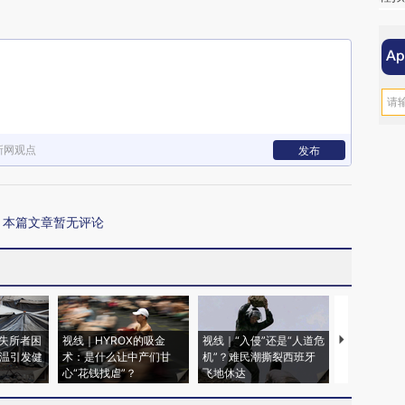
新网观点
发布
本篇文章暂无评论
失所者困
视线｜HYROX的吸金
视线｜“入侵”还是“人道危
视线｜被称为
高温引发健
术：是什么让中产们甘
机”？难民潮撕裂西班牙
度Z世代 用
心“花钱找虐”？
飞地休达
育部长拱下