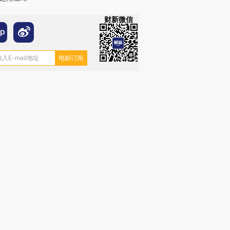
财新微信
“蟑螂”的印
湖北宜昌局部短时降雨
视线｜火箭残骸撞月球的
一周天下
街头抗争将教
128毫米 紧急转移近
背后：太空垃圾与
枪杀8人
台
4000人
SpaceX的万亿帝国
民涌入西