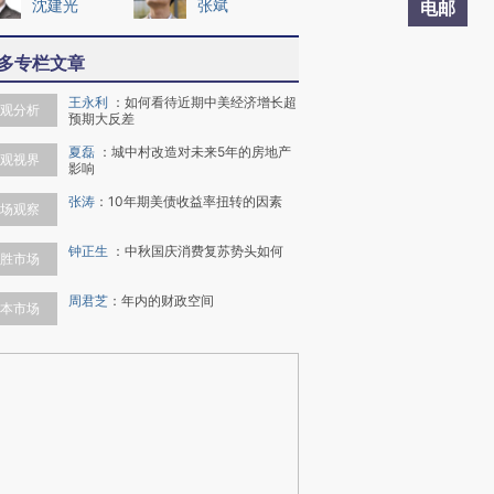
沈建光
张斌
电邮
多专栏文章
王永利
：
如何看待近期中美经济增长超
观分析
预期大反差
夏磊
：
城中村改造对未来5年的房地产
观视界
影响
张涛
：
10年期美债收益率扭转的因素
场观察
钟正生
：
中秋国庆消费复苏势头如何
胜市场
周君芝
：
年内的财政空间
本市场