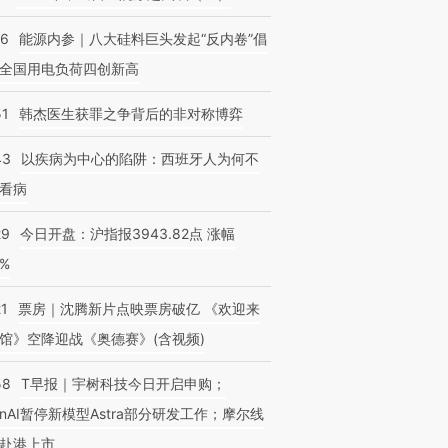
06
能源内参｜八大硅料巨头发起“反内卷”倡
全国用电负荷四创新高
51
韩杰医生获罪之争背后的非对称博弈
43
以疾病为中心的陷阱：西班牙人为何不
看病
29
今日开盘：沪指报3943.82点 涨幅
0%
21
票房｜沈腾新片点映票房破亿 《欢迎来
馆》空降迎战《奥德赛》(含视频)
58
T早报｜宇树科技今日开启申购；
enAI暂停新模型Astra部分研发工作；摩尔线
赴港上市