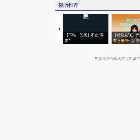
视听推荐
【不唯一答案】不止“养
【特别呈现】寻
老”
有意思的生活方
财新网所刊载内容之知识产
京ICP证090880号
违法和不良信息举报电话（涉网络暴力有
关