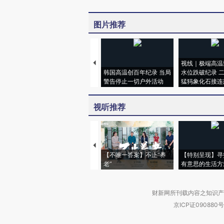
图片推荐
视线｜极端高温
韩国高温创百年纪录 当局
水位跌破纪录 
警告停止一切户外活动
猛犸象化石接连
视听推荐
【不唯一答案】不止“养
【特别呈现】寻
老”
有意思的生活方
财新网所刊载内容之知识产
京ICP证090880号