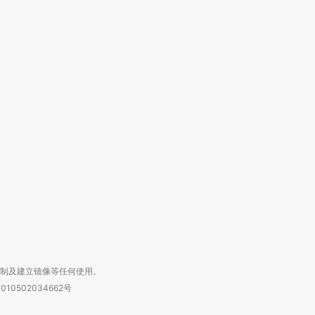
跨国走私7万
视线｜被称为“蟑螂”的印
视线｜“入侵”还是“人道危
检体内含3种
度Z世代 用街头抗争将教
机”？难民潮撕裂西班牙
秘鲁纳斯
育部长拱下台
飞地休达
13人遇难
进第四届链博
【商旅对话】华住集团
技“链”接产
【特别呈现】寻找100种
CFO：不靠规模取胜，华
【特别呈
有意思的生活方式·第三对
住三大增长引擎是什么？
有意思的
复制及建立镜像等任何使用。
010502034662号