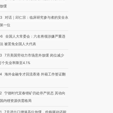
放缓
53
对话｜邱仁宗：临床研究参与者的安全永
第一位
06
全国人大常委会：六名将领涉嫌严重违
法 被罢免全国人大代表
43
7月美国劳动力市场意外放缓 岗位减少
3万个失业率降至4.1%
14
海外金融专才回流香港 外籍工作签证翻
2
宁德时代宜春锂矿仍处停产状态 其动向
国内锂资源供需格局
1
7月进出口增速高位放缓，价格驱动还能