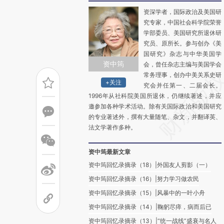
资深学者，国际政治及美国研
究专家，中国社会科学院荣誉
学部委员、美国研究所退休研
究员、原所长。参与创办《美
国研究》杂志与中华美国学
资中筠
会，曾任杂志主编与美国学会
常务理事，创办中美关系史研
+关注
究会并任第一、二届会长。
1996年从社科院美国所退休，仍继续著述，并应
邀参加各种学术活动。除有关国际政治和美国研究
的专业著述外，撰有大量随笔、杂文，并翻译英、
法文学著作多种。
资中筠最新文章
资中筠回忆录摘录（18）|外国友人剪影（一）
资中筠回忆录摘录（16）|努力学习做农民
资中筠回忆录摘录（15）|风暴中的一叶小舟
资中筠回忆录摘录（14）|鞠躬尽瘁，病而后已
资中筠回忆录摘录（13）|“统一战线”盛衰与名人