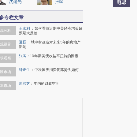
沈建光
张斌
电邮
多专栏文章
王永利
：
如何看待近期中美经济增长超
观分析
预期大反差
夏磊
：
城中村改造对未来5年的房地产
观视界
影响
张涛
：
10年期美债收益率扭转的因素
场观察
钟正生
：
中秋国庆消费复苏势头如何
胜市场
周君芝
：
年内的财政空间
本市场