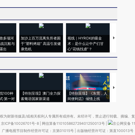
致多瑙河
加沙上百万流离失所者困
视线｜HYROX的吸金
马航飞行员
二战沉船与
于“塑料烤箱” 高温引发健
术：是什么让中产们甘
粒摇头丸 尿
露出
康危机
心“花钱找虐”？
毒品
【推广】走
找100种
【特别呈现】澳门全力探
【特别呈现】《东莞，人
会，让数智科
式·第一对
索葡语国家新渠道
间便利店》倾情上线
业
权为财新传媒及/或相关权利人专属所有或持有。未经许可，禁止进行转载、摘编、
京ICP备10026701号-8
|
网信算备110105862729401250013号
|
京公网安备 11
广播电视节目制作经营许可证：京第01015号
|
出版物经营许可证：第直100013号