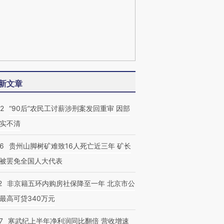
新文章
32
“90后”农民工讨薪涉刑案发回重审 因部
实不清
36
贵州山脚树矿难致16人死亡近三年 矿长
被罢免全国人大代表
2
非京籍五环内购房社保降至一年 北京市公
最高可贷340万元
7
寒武纪上半年净利润同比翻倍 营收增速