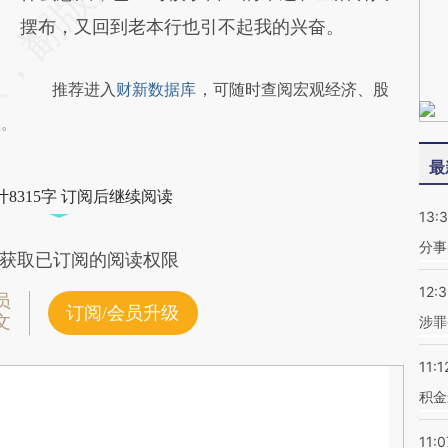
摆布，又回到老本行也引不起我的兴奋。
推荐进入
财新数据库
，可随时查阅宏观经济、股
握。
最
8315字 订阅后继续阅读
13:
分事
获取已订阅的阅读权限
12:
员
订阅/会员升级
文
涉罪
11:1
积金
11:0