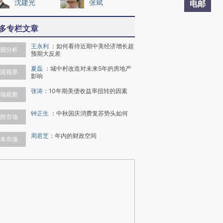
沈建光
张斌
电邮
多专栏文章
王永利
：
如何看待近期中美经济增长超
观分析
预期大反差
夏磊
：
城中村改造对未来5年的房地产
观视界
影响
张涛
：
10年期美债收益率扭转的因素
场观察
钟正生
：
中秋国庆消费复苏势头如何
胜市场
周君芝
：
年内的财政空间
本市场