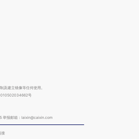
跨国走私7万
视线｜被称为“蟑螂”的印
视线｜“入侵”还是“人道危
检体内含3种
度Z世代 用街头抗争将教
机”？难民潮撕裂西班牙
秘鲁纳斯
育部长拱下台
飞地休达
13人遇难
进第四届链博
【商旅对话】华住集团
技“链”接产
【特别呈现】寻找100种
CFO：不靠规模取胜，华
【特别呈
有意思的生活方式·第三对
住三大增长引擎是什么？
有意思的
复制及建立镜像等任何使用。
010502034662号
箱：laixin@caixin.com
链接