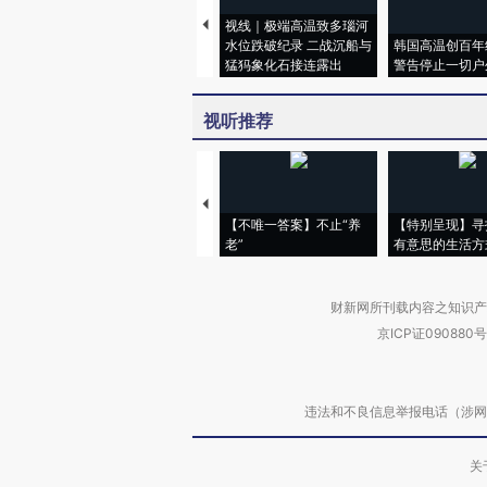
视线｜极端高温致多瑙河
水位跌破纪录 二战沉船与
韩国高温创百年
猛犸象化石接连露出
警告停止一切户
视听推荐
【不唯一答案】不止“养
【特别呈现】寻
老”
有意思的生活方
财新网所刊载内容之知识产
京ICP证090880号
违法和不良信息举报电话（涉网络暴力有
关