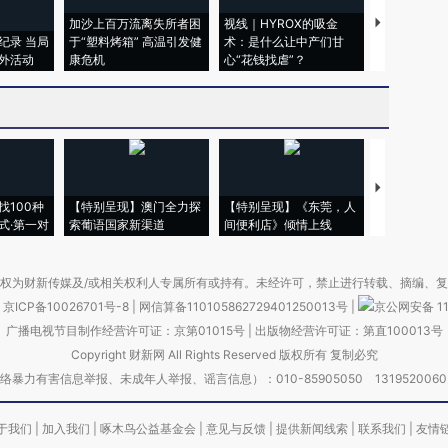
加沙上百万流离失所者困
视线｜HYROX的吸金
马航飞行员
纪录 当局
于“塑料烤箱” 高温引发健
术：是什么让中产们甘
粒摇头丸 尿
外活动
康危机
心“花钱找虐”？
毒品
【推广】走
找100种
【特别呈现】澳门全力探
【特别呈现】《东莞，人
会，让数智科
式·第一对
索葡语国家新渠道
间便利店》倾情上线
业
权为财新传媒及/或相关权利人专属所有或持有。未经许可，禁止进行转载、摘编、
京ICP备10026701号-8
|
网信算备110105862729401250013号
|
京公网安备 11
广播电视节目制作经营许可证：京第01015号
|
出版物经营许可证：第直100013号
Copyright 财新网 All Rights Reserved 版权所有 复制必究
害信息举报、未成年人举报、谣言信息）：010-85905050 13195200605 举报邮
于我们
|
加入我们
|
啄木鸟公益基金会
|
意见与反馈
|
提供新闻线索
|
联系我们
|
友情