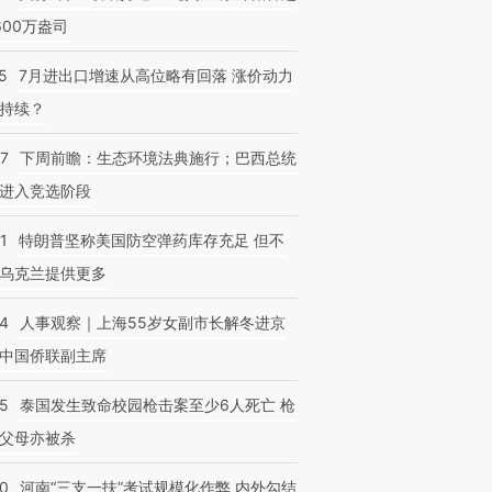
600万盎司
5
7月进出口增速从高位略有回落 涨价动力
持续？
07
下周前瞻：生态环境法典施行；巴西总统
进入竞选阶段
1
特朗普坚称美国防空弹药库存充足 但不
乌克兰提供更多
24
人事观察｜上海55岁女副市长解冬进京
中国侨联副主席
45
泰国发生致命校园枪击案至少6人死亡 枪
父母亦被杀
40
河南“三支一扶”考试规模化作弊 内外勾结