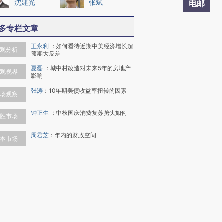
沈建光
张斌
电邮
多专栏文章
王永利
：
如何看待近期中美经济增长超
观分析
预期大反差
夏磊
：
城中村改造对未来5年的房地产
观视界
影响
张涛
：
10年期美债收益率扭转的因素
场观察
钟正生
：
中秋国庆消费复苏势头如何
胜市场
周君芝
：
年内的财政空间
本市场