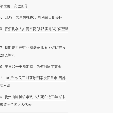
续改善、高位回落
46
观势｜离岸信托90天补税窗口期疑问
00
普渡机器人如何平衡“脚踏实地”与“仰望星
？
57
特朗普召开矿业圆桌会 拟向关键矿产投
20亿美元
09
美日联合干预汇率，为何影响了黄金
32
“90后”农民工讨薪涉刑案发回重审 因部
实不清
36
贵州山脚树矿难致16人死亡近三年 矿长
被罢免全国人大代表