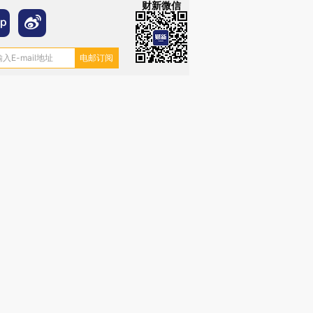
财新微信
”还是“人道危
湖北宜昌局部短时降雨
哈尔滨遭遇短时极端强降
撕裂西班牙
128毫米 紧急转移近
雨 3小时累计雨量超80毫
秘鲁纳斯
4000人
米
13人遇难