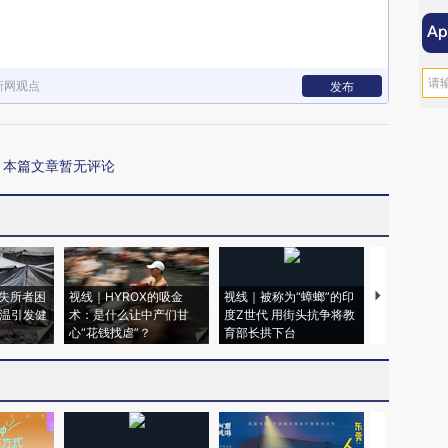
新网观点
发布
本篇文章暂无评论
失所者困
视线｜HYROX的吸金
视线｜被称为“蟑螂”的印
视线｜“入侵
高温引发健
术：是什么让中产们甘
度Z世代 用街头抗争将教
机”？难民潮
心“花钱找虐”？
育部长拱下台
飞地休达