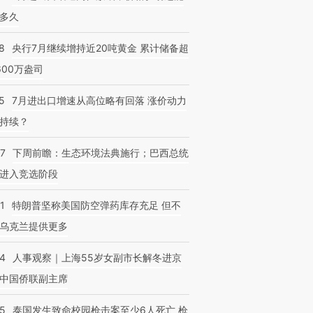
多久
8
央行7月继续增持近20吨黄金 累计储备超
600万盎司
5
7月进出口增速从高位略有回落 涨价动力
持续？
07
下周前瞻：生态环境法典施行；巴西总统
进入竞选阶段
1
特朗普坚称美国防空弹药库存充足 但不
乌克兰提供更多
24
人事观察｜上海55岁女副市长解冬进京
中国侨联副主席
45
泰国发生致命校园枪击案至少6人死亡 枪