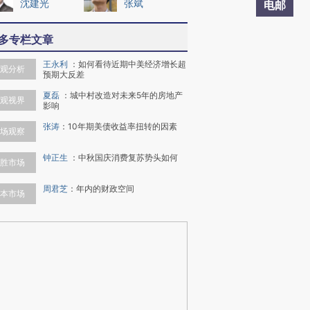
沈建光
张斌
电邮
多专栏文章
王永利
：
如何看待近期中美经济增长超
观分析
预期大反差
夏磊
：
城中村改造对未来5年的房地产
观视界
影响
张涛
：
10年期美债收益率扭转的因素
场观察
钟正生
：
中秋国庆消费复苏势头如何
胜市场
周君芝
：
年内的财政空间
本市场