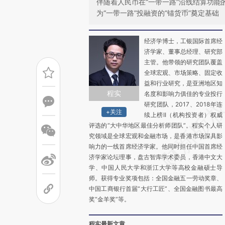
伴随着人民币在“一带一路”沿线结算功
为“一带一路”投融资的“锚货币”奠定基础
经济学博士，工银国际首席经
济学家、董事总经理、研究部
主管。他带领的研究团队覆盖
全球宏观、市场策略、固定收
益和行业研究，是亚洲地区知
程实
名度和影响力俱佳的专业投行
研究团队，2017、2018年连
+关注
续上榜II（机构投资者）权威
评选的“大中华地区最佳分析师团队”。程实个人研
究领域是全球宏观和金融市场，是香港市场深具影
响力的一线首席经济学家。他同时担任中国首席经
济学家论坛理事，盘古智库学术委员，香港中文大
学、中国人民大学和浙江大学等高校金融硕士导
师。获得专业奖项包括：全国金融五一劳动奖章、
中国工商银行首届“大行工匠”、全国金融图书最高
奖“金羊奖”等。
程实最新文章