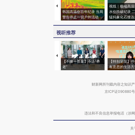
视线｜极端高温
韩国高温创百年纪录 当局
水位跌破纪录 
警告停止一切户外活动
猛犸象化石接连
视听推荐
【不唯一答案】不止“养
【特别呈现】寻
老”
有意思的生活方
财新网所刊载内容之知识产
京ICP证090880号
违法和不良信息举报电话（涉网络暴力有
关