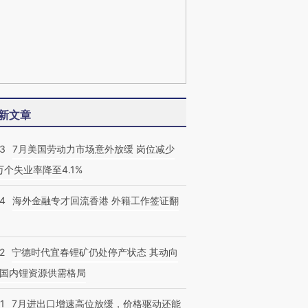
新文章
43
7月美国劳动力市场意外放缓 岗位减少
3万个失业率降至4.1%
14
海外金融专才回流香港 外籍工作签证翻
2
宁德时代宜春锂矿仍处停产状态 其动向
国内锂资源供需格局
1
7月进出口增速高位放缓，价格驱动还能