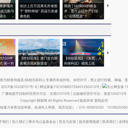
致多瑙河
加沙上百万流离失所者困
视线｜HYROX的吸金
马航飞行员
二战沉船与
于“塑料烤箱” 高温引发健
术：是什么让中产们甘
粒摇头丸 尿
露出
康危机
心“花钱找虐”？
毒品
【推广】走
找100种
【特别呈现】澳门全力探
【特别呈现】《东莞，人
会，让数智科
式·第一对
索葡语国家新渠道
间便利店》倾情上线
业
权为财新传媒及/或相关权利人专属所有或持有。未经许可，禁止进行转载、摘编、
京ICP备10026701号-8
|
网信算备110105862729401250013号
|
京公网安备 11
广播电视节目制作经营许可证：京第01015号
|
出版物经营许可证：第直100013号
Copyright 财新网 All Rights Reserved 版权所有 复制必究
害信息举报、未成年人举报、谣言信息）：010-85905050 13195200605 举报邮
于我们
|
加入我们
|
啄木鸟公益基金会
|
意见与反馈
|
提供新闻线索
|
联系我们
|
友情