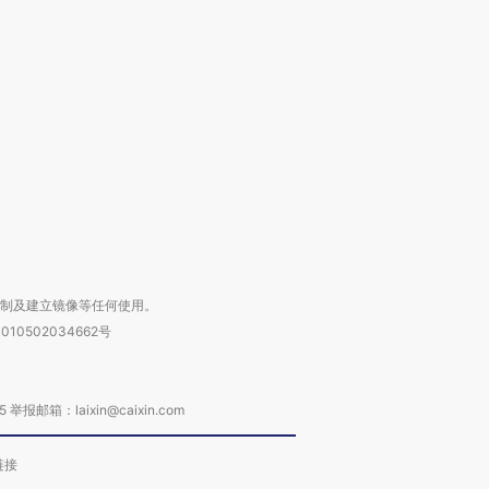
跨国走私7万
视线｜被称为“蟑螂”的印
视线｜“入侵”还是“人道危
检体内含3种
度Z世代 用街头抗争将教
机”？难民潮撕裂西班牙
秘鲁纳斯
育部长拱下台
飞地休达
13人遇难
进第四届链博
【商旅对话】华住集团
技“链”接产
【特别呈现】寻找100种
CFO：不靠规模取胜，华
【特别呈
有意思的生活方式·第三对
住三大增长引擎是什么？
有意思的
复制及建立镜像等任何使用。
010502034662号
箱：laixin@caixin.com
链接