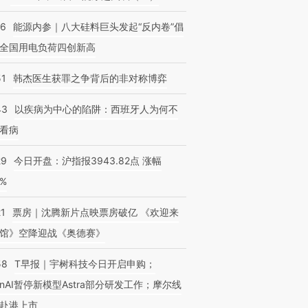
06
能源内参｜八大硅料巨头发起“反内卷”倡
全国用电负荷四创新高
51
韩杰医生获罪之争背后的非对称博弈
43
以疾病为中心的陷阱：西班牙人为何不
看病
29
今日开盘：沪指报3943.82点 涨幅
0%
21
票房｜沈腾新片点映票房破亿 《欢迎来
馆》空降迎战《奥德赛》
58
T早报｜宇树科技今日开启申购；
enAI暂停新模型Astra部分研发工作；摩尔线
赴港上市