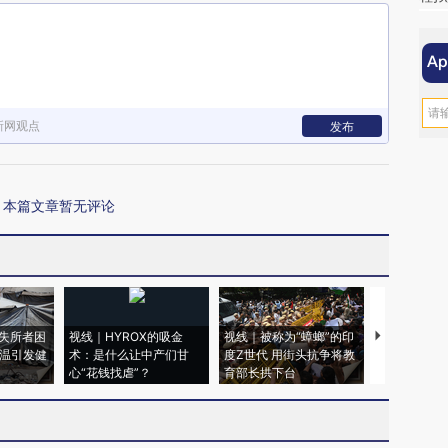
新网观点
发布
本篇文章暂无评论
失所者困
视线｜HYROX的吸金
视线｜被称为“蟑螂”的印
视线｜“入侵
高温引发健
术：是什么让中产们甘
度Z世代 用街头抗争将教
机”？难民潮
心“花钱找虐”？
育部长拱下台
飞地休达