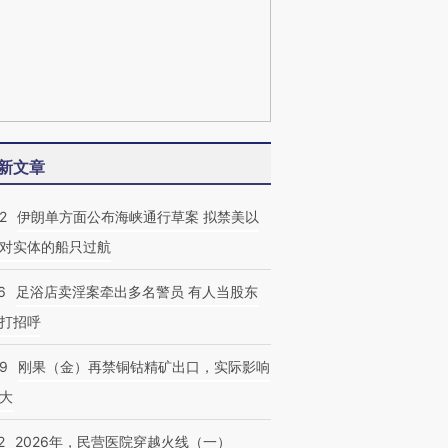
新文章
2
伊朗单方面公布海峡通行草案 拟禁美以
对实体的船只过航
6
足浴店卖淫案牵出多名警员 有人当股东
打招呼
09
刚果（金）再禁铜钴精矿出口，实际影响
大
2
2026年，民营医院穿越火线（一）