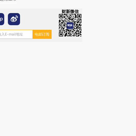
财新微信
”还是“人道危
湖北宜昌局部短时降雨
哈尔滨遭遇短时极端强降
一周天下
撕裂西班牙
128毫米 紧急转移近
雨 3小时累计雨量超80毫
枪杀8人
4000人
米
民涌入西