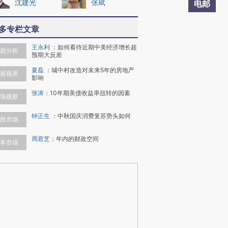
沈建光
张斌
电邮
多专栏文章
王永利
：
如何看待近期中美经济增长超
观分析
预期大反差
夏磊
：
城中村改造对未来5年的房地产
观视界
影响
张涛
：
10年期美债收益率扭转的因素
场观察
钟正生
：
中秋国庆消费复苏势头如何
胜市场
周君芝
：
年内的财政空间
本市场