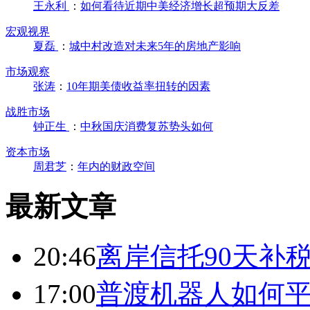
王永利
：
如何看待近期中美经济增长超预期大反差
宏观视界
夏磊
：
城中村改造对未来5年的房地产影响
市场观察
张涛
：
10年期美债收益率扭转的因素
战胜市场
钟正生
：
中秋国庆消费复苏势头如何
资本市场
周君芝
：
年内的财政空间
最新文章
20:46
离岸信托90天补
17:00
普渡机器人如何平