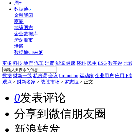
周刊
数据通
金融我闻
商圈
地缘图志
企业数据库
沪深股市
港股
数据通Claw🦞
更多
科技
地产
汽车
消费
能源
健康
环科
民生
ESG
数字说
比
数据
财新一线
私房课
会议
Promotion
运动家
企业用户
应用下
观点
>
财新名家
>
战胜市场
>
罗志恒
>
正文
0
发表评论
分享到微信朋友圈
新浪转发