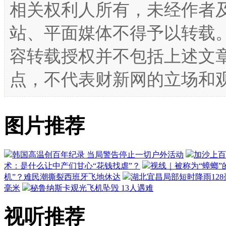
相关权利人所有，未经作者
站、平面媒体不得予以转载
容转载授权并不包括上述文
点，不代表财新网的立场和
图片推荐
韩国高温创百年纪录 当局警告停止一切户外活动
加沙上百
术：是什么让中产们甘心“花钱找虐”？
视线｜被称为“蟑螂”
机”？难民潮撕裂西班牙飞地休达
湖北宜昌局部短时降雨128毫
毫米
秘鲁纳斯卡观光飞机坠毁 13人遇难
视听推荐