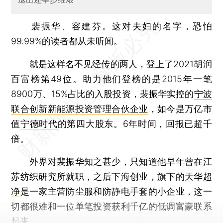
裴振华、容建芬。这对夫妇的名字，恐怕
99.99%的读者都从未听闻。
就是这样名不见经传的两人，登上了2021胡润
百富榜第49位。助力他们登榜的是2015年一笔
8900万、15%占比的入股投资，裴振华实控的
宁波
联合创新新能源投资管理合伙企业
，如今是万亿市
值
宁德时代
的第四大股东。6年时间，回报已超千
倍。
外界对裴振华知之甚少，只知道他早年曾在江
苏纺织研究所就职，之后下海创业，旗下的
天华超
净
是一家主营防尘服和防静电手套的小企业，这一
切都很难和一位单笔投资获利千亿的低调富豪联系
起来。