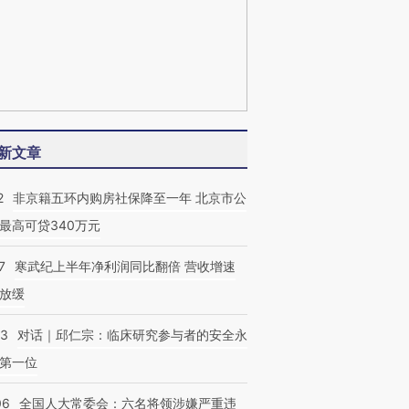
新文章
2
非京籍五环内购房社保降至一年 北京市公
最高可贷340万元
7
寒武纪上半年净利润同比翻倍 营收增速
放缓
53
对话｜邱仁宗：临床研究参与者的安全永
第一位
06
全国人大常委会：六名将领涉嫌严重违