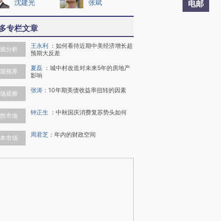
沈建光
张斌
电邮
多专栏文章
王永利
：
如何看待近期中美经济增长超
观分析
预期大反差
夏磊
：
城中村改造对未来5年的房地产
观视界
影响
张涛
：
10年期美债收益率扭转的因素
场观察
钟正生
：
中秋国庆消费复苏势头如何
胜市场
周君芝
：
年内的财政空间
本市场