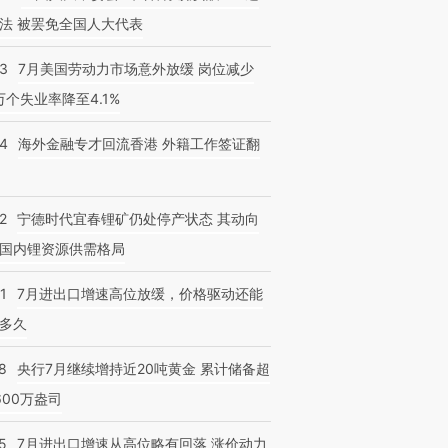
法 被罢免全国人大代表
43
7月美国劳动力市场意外放缓 岗位减少
3万个失业率降至4.1%
14
海外金融专才回流香港 外籍工作签证翻
2
宁德时代宜春锂矿仍处停产状态 其动向
国内锂资源供需格局
1
7月进出口增速高位放缓，价格驱动还能
多久
8
央行7月继续增持近20吨黄金 累计储备超
600万盎司
5
7月进出口增速从高位略有回落 涨价动力