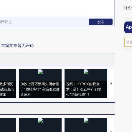
能否
新网观点
发布
本篇文章暂无评论
致多瑙河
加沙上百万流离失所者困
视线｜HYROX的吸金
马航飞行员
二战沉船与
于“塑料烤箱” 高温引发健
术：是什么让中产们甘
粒摇头丸 尿
露出
康危机
心“花钱找虐”？
毒品