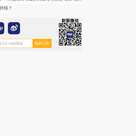
持续？
财新微信
跨国走私7万
视线｜被称为“蟑螂”的印
视线｜“入侵”还是“人道危
检体内含3种
度Z世代 用街头抗争将教
机”？难民潮撕裂西班牙
秘鲁纳斯
育部长拱下台
飞地休达
13人遇难