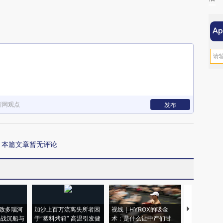
新网观点
发布
本篇文章暂无评论
致多瑙河
加沙上百万流离失所者困
视线｜HYROX的吸金
马航飞行员
二战沉船与
于“塑料烤箱” 高温引发健
术：是什么让中产们甘
粒摇头丸 尿