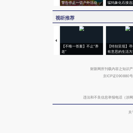
警告停止一切户外活动
猛犸象化石接连
视听推荐
【不唯一答案】不止“养
【特别呈现】寻
老”
有意思的生活方
财新网所刊载内容之知识产
京ICP证090880号
违法和不良信息举报电话（涉网络暴力有
关