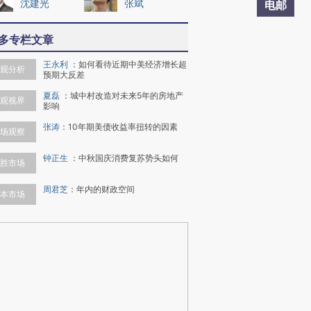
沈建光
张斌
电邮
多专栏文章
王永利
：
如何看待近期中美经济增长超
观分析
预期大反差
夏磊
：
城中村改造对未来5年的房地产
观视界
影响
张涛
：
10年期美债收益率扭转的因素
场观察
钟正生
：
中秋国庆消费复苏势头如何
胜市场
周君芝
：
年内的财政空间
本市场