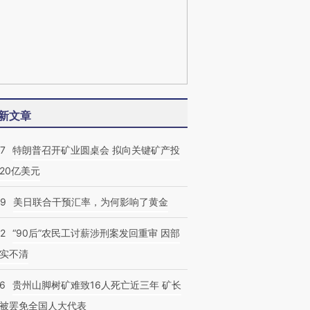
新文章
57
特朗普召开矿业圆桌会 拟向关键矿产投
20亿美元
09
美日联合干预汇率，为何影响了黄金
32
“90后”农民工讨薪涉刑案发回重审 因部
实不清
36
贵州山脚树矿难致16人死亡近三年 矿长
被罢免全国人大代表