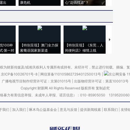
露出
康危机
心“花钱找虐”？
毒品
【推广】走
找100种
【特别呈现】澳门全力探
【特别呈现】《东莞，人
会，让数智科
式·第一对
索葡语国家新渠道
间便利店》倾情上线
业
权为财新传媒及/或相关权利人专属所有或持有。未经许可，禁止进行转载、摘编、
京ICP备10026701号-8
|
网信算备110105862729401250013号
|
京公网安备 11
广播电视节目制作经营许可证：京第01015号
|
出版物经营许可证：第直100013号
Copyright 财新网 All Rights Reserved 版权所有 复制必究
害信息举报、未成年人举报、谣言信息）：010-85905050 13195200605 举报邮
于我们
|
加入我们
|
啄木鸟公益基金会
|
意见与反馈
|
提供新闻线索
|
联系我们
|
友情