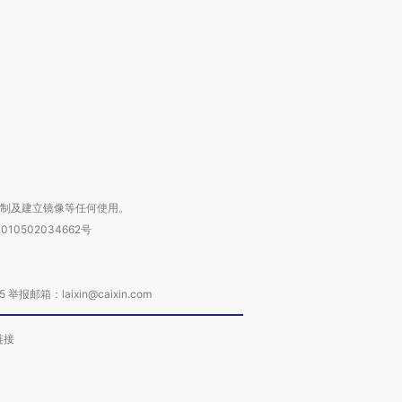
育部长拱下台
飞地休达
13人遇难
进第四届链博
【商旅对话】华住集团
技“链”接产
【特别呈现】寻找100种
CFO：不靠规模取胜，华
【特别呈
有意思的生活方式·第三对
住三大增长引擎是什么？
有意思的
复制及建立镜像等任何使用。
010502034662号
箱：laixin@caixin.com
链接