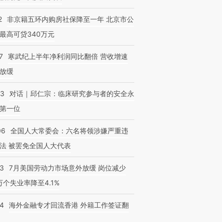
2
非京籍五环内购房社保降至一年 北京市公
最高可贷340万元
7
寒武纪上半年净利润同比翻倍 营收增速
放缓
53
对话｜邱仁宗：临床研究参与者的安全永
第一位
06
全国人大常委会：六名将领涉嫌严重违
法 被罢免全国人大代表
43
7月美国劳动力市场意外放缓 岗位减少
3万个失业率降至4.1%
14
海外金融专才回流香港 外籍工作签证翻