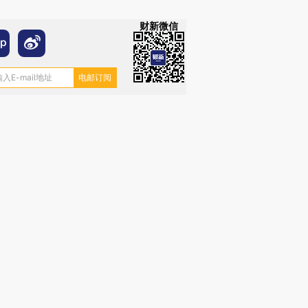
财新微信
跨国走私7万
视线｜被称为“蟑螂”的印
视线｜“入侵”还是“人道危
检体内含3种
度Z世代 用街头抗争将教
机”？难民潮撕裂西班牙
秘鲁纳斯