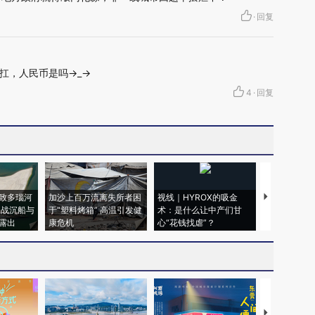
·
回复
扛，人民币是吗→_→
4
·
回复
致多瑙河
加沙上百万流离失所者困
视线｜HYROX的吸金
马航飞行员
二战沉船与
于“塑料烤箱” 高温引发健
术：是什么让中产们甘
粒摇头丸 尿
露出
康危机
心“花钱找虐”？
毒品
【推广】走