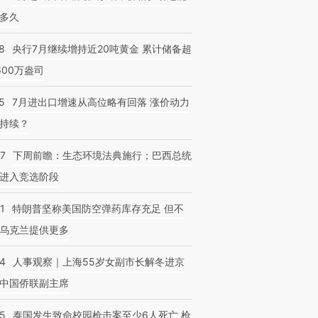
多久
8
央行7月继续增持近20吨黄金 累计储备超
600万盎司
5
7月进出口增速从高位略有回落 涨价动力
持续？
07
下周前瞻：生态环境法典施行；巴西总统
进入竞选阶段
1
特朗普坚称美国防空弹药库存充足 但不
乌克兰提供更多
24
人事观察｜上海55岁女副市长解冬进京
中国侨联副主席
45
泰国发生致命校园枪击案至少6人死亡 枪