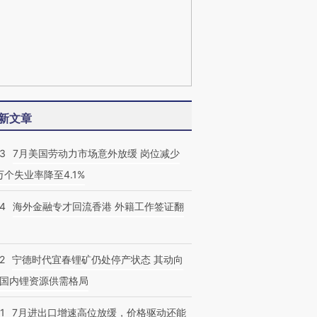
新文章
43
7月美国劳动力市场意外放缓 岗位减少
3万个失业率降至4.1%
14
海外金融专才回流香港 外籍工作签证翻
2
宁德时代宜春锂矿仍处停产状态 其动向
国内锂资源供需格局
1
7月进出口增速高位放缓，价格驱动还能