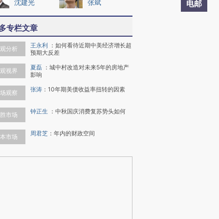
沈建光
张斌
电邮
多专栏文章
王永利
：
如何看待近期中美经济增长超
观分析
预期大反差
夏磊
：
城中村改造对未来5年的房地产
观视界
影响
张涛
：
10年期美债收益率扭转的因素
场观察
钟正生
：
中秋国庆消费复苏势头如何
胜市场
周君芝
：
年内的财政空间
本市场