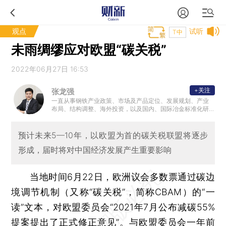
观点
试听
T中
未雨绸缪应对欧盟“碳关税”
2022年06月27日 16:53
+关注
张龙强
一直从事钢铁产业政策、市场及产品定位、发展规划、产业
布局、结构调整、海外投资，以及国内、国际冶金标准化研
究、标准制修订、标准化咨询等工作，是钢铁行业知名专家
。
预计未来5—10年，以欧盟为首的碳关税联盟将逐步
形成，届时将对中国经济发展产生重要影响
当地时间6月22日，欧洲议会多数票通过碳边
境调节机制（又称“碳关税”，简称CBAM）的“一
读”文本，对欧盟委员会“2021年7月公布减碳55%
提案提出了正式修正意见”。与欧盟委员会一年前