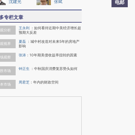
沈建光
张斌
电邮
多专栏文章
王永利
：
如何看待近期中美经济增长超
观分析
预期大反差
夏磊
：
城中村改造对未来5年的房地产
观视界
影响
张涛
：
10年期美债收益率扭转的因素
场观察
钟正生
：
中秋国庆消费复苏势头如何
胜市场
周君芝
：
年内的财政空间
本市场