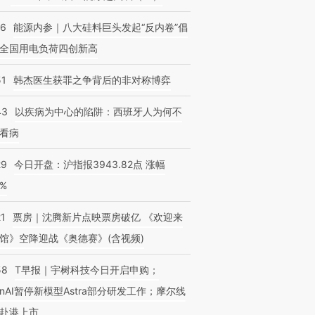
06
能源内参｜八大硅料巨头发起“反内卷”倡
全国用电负荷四创新高
51
韩杰医生获罪之争背后的非对称博弈
43
以疾病为中心的陷阱：西班牙人为何不
看病
29
今日开盘：沪指报3943.82点 涨幅
0%
21
票房｜沈腾新片点映票房破亿 《欢迎来
馆》空降迎战《奥德赛》(含视频)
58
T早报｜宇树科技今日开启申购；
enAI暂停新模型Astra部分研发工作；摩尔线
赴港上市