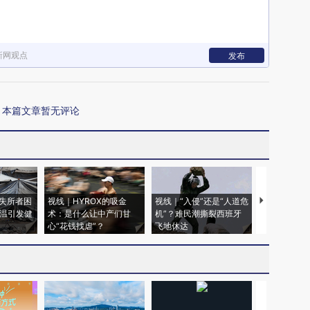
新网观点
发布
本篇文章暂无评论
失所者困
视线｜HYROX的吸金
视线｜“入侵”还是“人道危
视线｜被称为
高温引发健
术：是什么让中产们甘
机”？难民潮撕裂西班牙
度Z世代 用
心“花钱找虐”？
飞地休达
育部长拱下