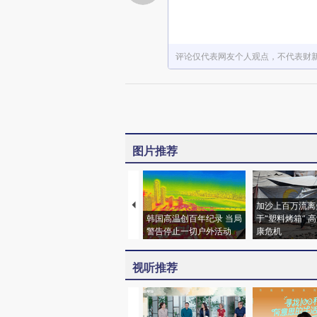
评论仅代表网友个人观点，不代表财
图片推荐
加沙上百万流离
韩国高温创百年纪录 当局
于“塑料烤箱” 
警告停止一切户外活动
康危机
视听推荐