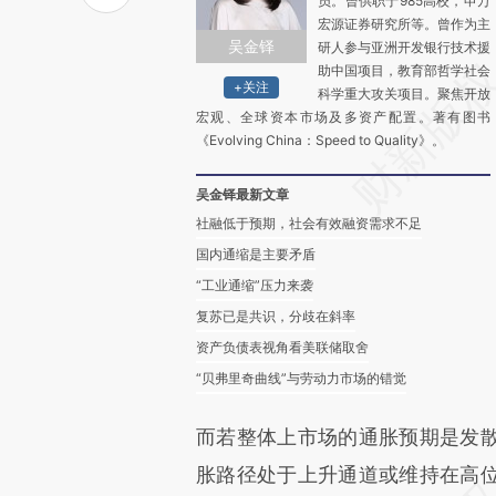
员。曾供职于985高校，申万
宏源证券研究所等。曾作为主
吴金铎
研人参与亚洲开发银行技术援
助中国项目，教育部哲学社会
+关注
科学重大攻关项目。聚焦开放
宏观、全球资本市场及多资产配置。著有图书
《Evolving China：Speed to Quality》。
吴金铎最新文章
社融低于预期，社会有效融资需求不足
国内通缩是主要矛盾
“工业通缩”压力来袭
复苏已是共识，分歧在斜率
资产负债表视角看美联储取舍
“贝弗里奇曲线”与劳动力市场的错觉
而若整体上市场的通胀预期是发
胀路径处于上升通道或维持在高