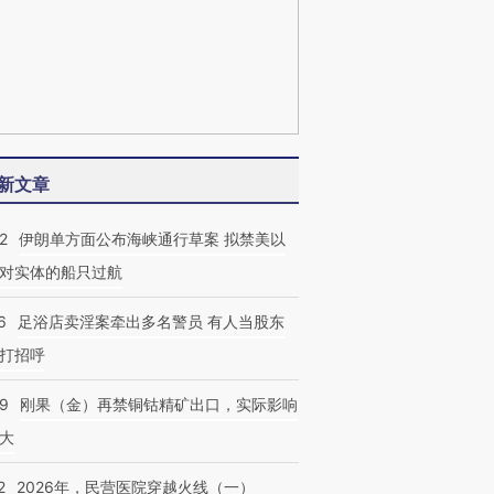
新文章
2
伊朗单方面公布海峡通行草案 拟禁美以
对实体的船只过航
6
足浴店卖淫案牵出多名警员 有人当股东
打招呼
09
刚果（金）再禁铜钴精矿出口，实际影响
大
2
2026年，民营医院穿越火线（一）