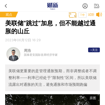
观点
试听
T中
美联储“跳过”加息，但不能越过通
胀的山丘
2023年06月12日 16:29
+关注
周浩
国泰君安国际首席经济学家
美联储更重要的是管理通胀预期，而非调整或者不调
整利率——利率已经处于“限制性”区间，所以美联储
流露出对通胀的关注，避免通胀和市场预期跑偏
原图