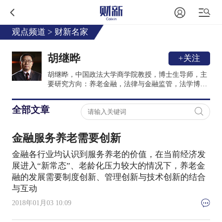
观点频道
>
财新名家
胡继晔
+关注
胡继晔，中国政法大学商学院教授，博士生导师，主
要研究方向：养老金融，法律与金融监管，法学博弈
论。具清华大学工学学士、法学硕士及社科院经济学
博士学位，国家公派英国牛津大学访问学者，欧盟-中
全部文章
国社会保障项目中方高级专家。承担国家社科基金课
题《社保基金监管立法研究》，承担全国人大财经委
《社会保险与社会救助制度衔接研究》课题、人力资
金融服务养老需要创新
源和社会保障部《社会保险基金监督管理条例》立法
调研课题等多项课题研究。担任中国社会保险学会、
金融各行业均认识到服务养老的价值，在当前经济发
中国世界经济学会理事。
展进入“新常态”、老龄化压力较大的情况下，养老金
融的发展需要制度创新、管理创新与技术创新的结合
与互动
2018年01月03 10:09