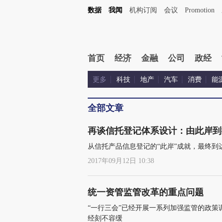
数据
我闻
机构订阅
会议
Promotion
首页
经济
金融
公司
政经
更多
科技
地产
汽车
消费
能
全部文章
再谈信托登记体系设计：由此岸到
从信托产品信息登记的“此岸”成就，最终到
2017年09月12日 10:38
统一资管监管改革的重点问题
“一行三会”已经开展一系列加强监管的政
经刻不容缓