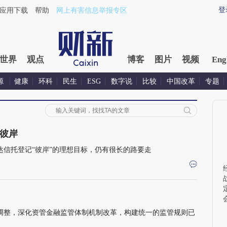
登
应用下载
帮助
网上有害信息举报专区
世界
观点
博客
图片
视频
Eng
源
健康
环科
民生
ESG
数字说
比较
中国改革
专题
彼岸
达信托登记“彼岸”的理想目标，仍有很长的路要走
策调整，深化资管金融监管体制机制改革，构建统一的监管规则已