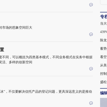
专
当大
转市场的想象空间巨大
陈龙
蓄势
置
看空
度不同，可以概括为四类基本模式，不同业务模式在实务中根据
灵活、多样的创新空间
从美
控制
盛松
破冰”，不仅要解决信托产品的登记问题，更具深远意义的是推动
编