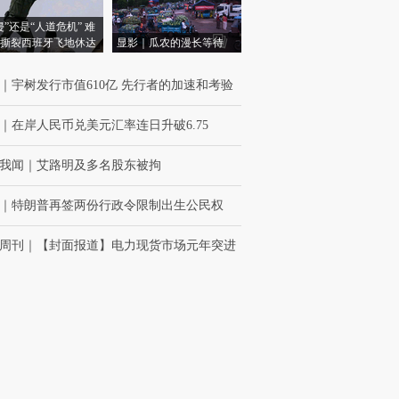
侵”还是“人道危机” 难
撕裂西班牙飞地休达
显影｜瓜农的漫长等待
｜
宇树发行市值610亿 先行者的加速和考验
｜
在岸人民币兑美元汇率连日升破6.75
我闻
｜
艾路明及多名股东被拘
｜
特朗普再签两份行政令限制出生公民权
周刊
｜
【封面报道】电力现货市场元年突进