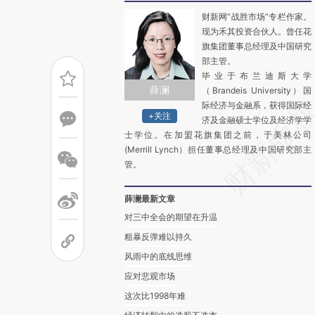
财新网“战胜市场”专栏作家。
现为禾其投资合伙人。曾任花
旗集团董事总经理及中国研究
部主管。
毕业于布兰迪斯大学
薛澜
（Brandeis University）国
际经济与金融系，获得国际经
+关注
济及金融硕士学位及经济学学
士学位。在加盟花旗集团之前，于美林公司
(Merrill Lynch）担任董事总经理及中国研究部主
管。
薛澜最新文章
对三中全会的期望在升温
粗暴反弹难以持久
风雨中的底线思维
应对悲观市场
这次比1998年难