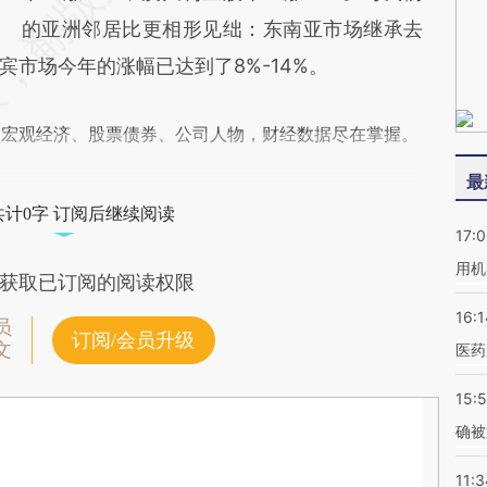
的亚洲邻居比更相形见绌：东南亚市场继承去
市场今年的涨幅已达到了8%-14%。
阅宏观经济、股票债券、公司人物，财经数据尽在掌握。
最
共计0字 订阅后继续阅读
17:
用机
获取已订阅的阅读权限
16:1
员
订阅/会员升级
文
医药
15:5
确被
11:3