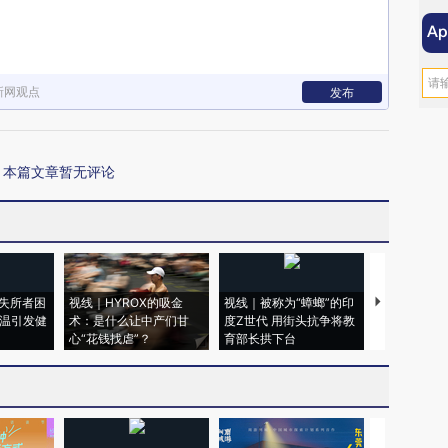
新网观点
发布
本篇文章暂无评论
失所者困
视线｜HYROX的吸金
视线｜被称为“蟑螂”的印
视线｜“入侵
高温引发健
术：是什么让中产们甘
度Z世代 用街头抗争将教
机”？难民潮
心“花钱找虐”？
育部长拱下台
飞地休达