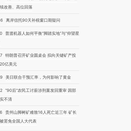
续改善、高位回落
46
离岸信托90天补税窗口期疑问
00
普渡机器人如何平衡“脚踏实地”与“仰望星
？
57
特朗普召开矿业圆桌会 拟向关键矿产投
20亿美元
09
美日联合干预汇率，为何影响了黄金
32
“90后”农民工讨薪涉刑案发回重审 因部
实不清
36
贵州山脚树矿难致16人死亡近三年 矿长
被罢免全国人大代表