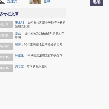
沈建光
张斌
电邮
多专栏文章
王永利
：
如何看待近期中美经济增长超
观分析
预期大反差
夏磊
：
城中村改造对未来5年的房地产
观视界
影响
张涛
：
10年期美债收益率扭转的因素
场观察
钟正生
：
中秋国庆消费复苏势头如何
胜市场
周君芝
：
年内的财政空间
本市场