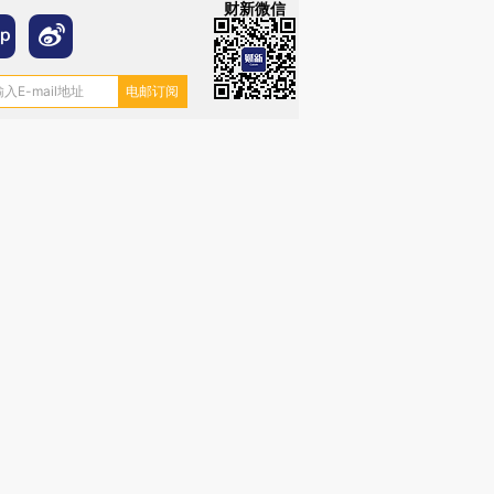
财新微信
”还是“人道危
湖北宜昌局部短时降雨
哈尔滨遭遇短时极端强降
撕裂西班牙
128毫米 紧急转移近
雨 3小时累计雨量超80毫
秘鲁纳斯
4000人
米
13人遇难