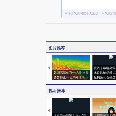
评论仅代表网友个人观点，不代表财
图片推荐
视线｜极端高温
韩国高温创百年纪录 当局
水位跌破纪录 
警告停止一切户外活动
猛犸象化石接连
视听推荐
【不唯一答案】不止“养
【特别呈现】寻