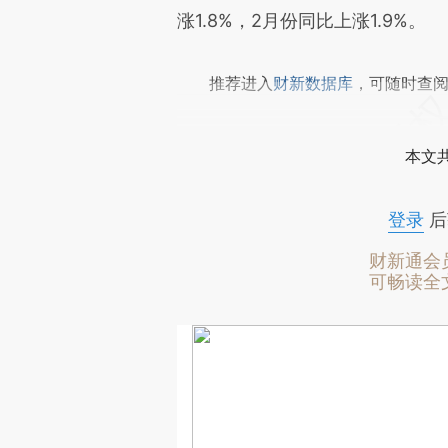
涨1.8%，2月份同比上涨1.9%。
推荐进入
财新数据库
，可随时查
本文
登录
后
财新通会
可畅读全