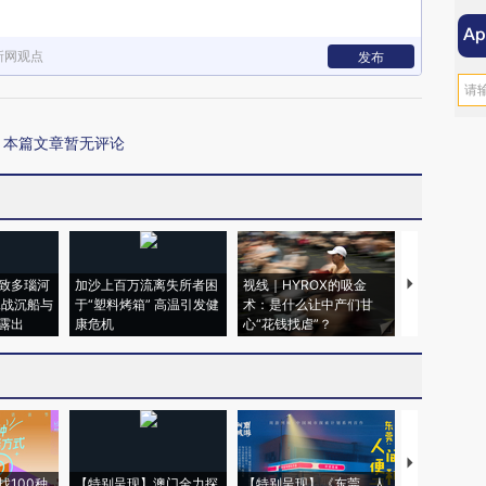
新网观点
发布
本篇文章暂无评论
致多瑙河
加沙上百万流离失所者困
视线｜HYROX的吸金
马航飞行员
二战沉船与
于“塑料烤箱” 高温引发健
术：是什么让中产们甘
粒摇头丸 尿
露出
康危机
心“花钱找虐”？
毒品
【推广】走
找100种
【特别呈现】澳门全力探
【特别呈现】《东莞，人
会，让数智科