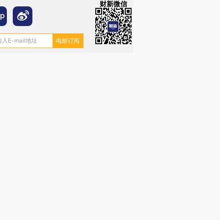
财新微信
跨国走私7万
视线｜被称为“蟑螂”的印
视线｜“入侵”还是“人道危
检体内含3种
度Z世代 用街头抗争将教
机”？难民潮撕裂西班牙
秘鲁纳斯
育部长拱下台
飞地休达
13人遇难
进第四届链博
【商旅对话】华住集团
技“链”接产
【特别呈现】寻找100种
CFO：不靠规模取胜，华
【特别呈