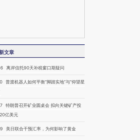
新文章
46
离岸信托90天补税窗口期疑问
00
普渡机器人如何平衡“脚踏实地”与“仰望星
？
57
特朗普召开矿业圆桌会 拟向关键矿产投
20亿美元
09
美日联合干预汇率，为何影响了黄金