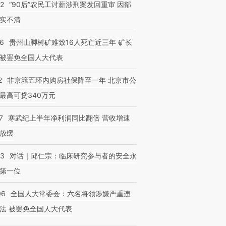
32
“90后”农民工讨薪涉刑案发回重审 因部
实不清
36
贵州山脚树矿难致16人死亡近三年 矿长
被罢免全国人大代表
2
非京籍五环内购房社保降至一年 北京市公
最高可贷340万元
7
寒武纪上半年净利润同比翻倍 营收增速
放缓
53
对话｜邱仁宗：临床研究参与者的安全永
第一位
06
全国人大常委会：六名将领涉嫌严重违
法 被罢免全国人大代表