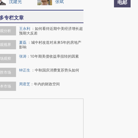
沈建光
张斌
电邮
多专栏文章
王永利
：
如何看待近期中美经济增长超
观分析
预期大反差
夏磊
：
城中村改造对未来5年的房地产
观视界
影响
张涛
：
10年期美债收益率扭转的因素
场观察
钟正生
：
中秋国庆消费复苏势头如何
胜市场
周君芝
：
年内的财政空间
本市场