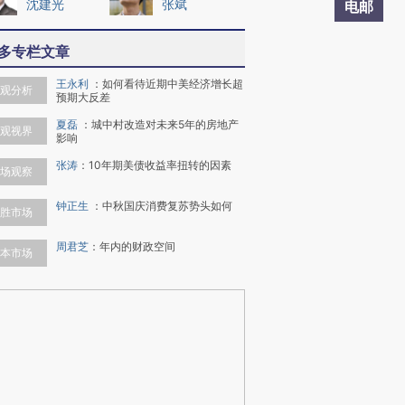
沈建光
张斌
电邮
多专栏文章
王永利
：
如何看待近期中美经济增长超
观分析
预期大反差
夏磊
：
城中村改造对未来5年的房地产
观视界
影响
张涛
：
10年期美债收益率扭转的因素
场观察
钟正生
：
中秋国庆消费复苏势头如何
胜市场
周君芝
：
年内的财政空间
本市场