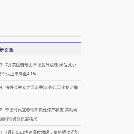
新文章
43
7月美国劳动力市场意外放缓 岗位减少
3万个失业率降至4.1%
14
海外金融专才回流香港 外籍工作签证翻
2
宁德时代宜春锂矿仍处停产状态 其动向
国内锂资源供需格局
1
7月进出口增速高位放缓，价格驱动还能