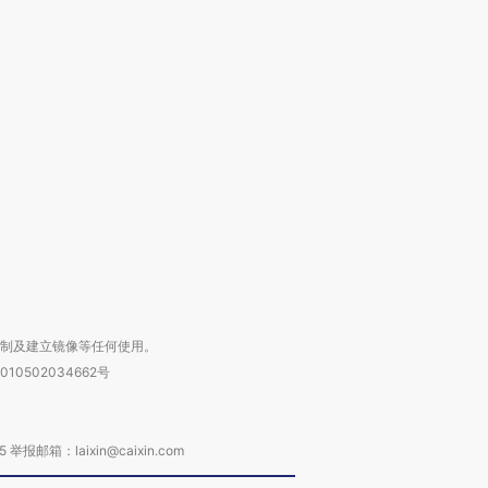
跨国走私7万
视线｜被称为“蟑螂”的印
视线｜“入侵”还是“人道危
检体内含3种
度Z世代 用街头抗争将教
机”？难民潮撕裂西班牙
秘鲁纳斯
育部长拱下台
飞地休达
13人遇难
进第四届链博
【商旅对话】华住集团
技“链”接产
【特别呈现】寻找100种
CFO：不靠规模取胜，华
【特别呈
有意思的生活方式·第三对
住三大增长引擎是什么？
有意思的
复制及建立镜像等任何使用。
010502034662号
箱：laixin@caixin.com