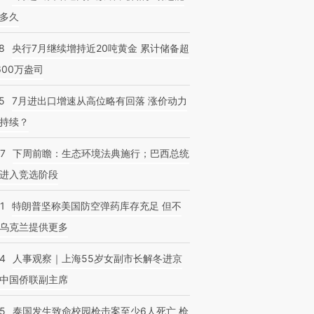
多久
8
央行7月继续增持近20吨黄金 累计储备超
600万盎司
5
7月进出口增速从高位略有回落 涨价动力
持续？
07
下周前瞻：生态环境法典施行；巴西总统
进入竞选阶段
1
特朗普坚称美国防空弹药库存充足 但不
乌克兰提供更多
24
人事观察｜上海55岁女副市长解冬进京
中国侨联副主席
45
泰国发生致命校园枪击案至少6人死亡 枪