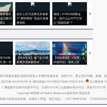
致多瑙河
加沙上百万流离失所者困
视线｜HYROX的吸金
马航飞行员
二战沉船与
于“塑料烤箱” 高温引发健
术：是什么让中产们甘
粒摇头丸 尿
露出
康危机
心“花钱找虐”？
毒品
【推广】走
找100种
【特别呈现】澳门全力探
【特别呈现】《东莞，人
会，让数智科
式·第一对
索葡语国家新渠道
间便利店》倾情上线
业
权为财新传媒及/或相关权利人专属所有或持有。未经许可，禁止进行转载、摘编、
京ICP备10026701号-8
|
网信算备110105862729401250013号
|
京公网安备 11
广播电视节目制作经营许可证：京第01015号
|
出版物经营许可证：第直100013号
Copyright 财新网 All Rights Reserved 版权所有 复制必究
害信息举报、未成年人举报、谣言信息）：010-85905050 13195200605 举报邮