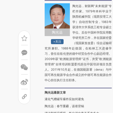
陶光远，财新网“未来能源”专
栏作家。1979年本科毕业于
陕西机械学院（现西安理工大
学）自动控制专业，1983年
获清华大学系统工程专业硕士
陶光远
学位。后在中国科学院应用数
学研究所工作，并在国家经委
+关注
（现国家发改委）综合运输研
究所兼职。1988年赴德国，在柏林工大进修学
习，曾任在纽伦堡的德中经贸合作中心副总经理。
2009年获“欧洲能源管理师”证书，并受“欧洲能源
管理师”全球培训联盟委托担任中国培训项目负责
人。2011年10月起，在德国能源署（dena）与中
国可再生能源学会合作成立的中德可再生能源合作
中心担任执行主任职务。
陶光远最新文章
液化气槽罐车爆炸应如何避免
陶光远：春节重霾，该谁背锅