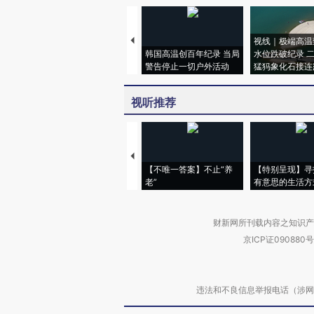
视线｜极端高温
韩国高温创百年纪录 当局
水位跌破纪录 
警告停止一切户外活动
猛犸象化石接连
视听推荐
【不唯一答案】不止“养
【特别呈现】寻
老”
有意思的生活方
财新网所刊载内容之知识产
京ICP证090880号
违法和不良信息举报电话（涉网络暴力有