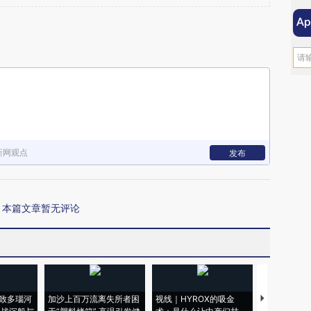
新网观点
发布
本篇文章暂无评论
致多瑙河
加沙上百万流离失所者困
视线｜HYROX的吸金
马航飞行员