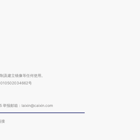
检体内含3种
度Z世代 用街头抗争将教
机”？难民潮撕裂西班牙
秘鲁纳斯
育部长拱下台
飞地休达
13人遇难
进第四届链博
【商旅对话】华住集团
技“链”接产
【特别呈现】寻找100种
CFO：不靠规模取胜，华
【特别呈
有意思的生活方式·第三对
住三大增长引擎是什么？
有意思的
复制及建立镜像等任何使用。
010502034662号
箱：laixin@caixin.com
链接