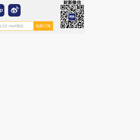
财新微信
跨国走私7万
视线｜被称为“蟑螂”的印
视线｜“入侵”还是“人道危