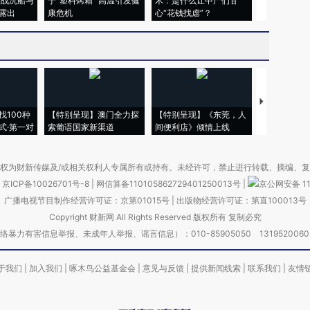
二战沉船与
于“塑料烤箱” 高温引发健
术：是什么让中产们甘
粒摇头丸 尿
露出
康危机
心“花钱找虐”？
毒品
【推广】走
找100种
【特别呈现】澳门全力探
【特别呈现】《东莞，人
会，让数智科
式·第一对
索葡语国家新渠道
间便利店》倾情上线
业
权为财新传媒及/或相关权利人专属所有或持有。未经许可，禁止进行转载、摘编、
京ICP备10026701号-8
|
网信算备110105862729401250013号
|
京公网安备 11
广播电视节目制作经营许可证：京第01015号
|
出版物经营许可证：第直100013号
Copyright 财新网 All Rights Reserved 版权所有 复制必究
害信息举报、未成年人举报、谣言信息）：010-85905050 13195200605 举报邮
于我们
|
加入我们
|
啄木鸟公益基金会
|
意见与反馈
|
提供新闻线索
|
联系我们
|
友情