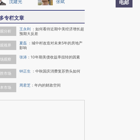
沈建光
张斌
电邮
多专栏文章
王永利
：
如何看待近期中美经济增长超
观分析
预期大反差
夏磊
：
城中村改造对未来5年的房地产
观视界
影响
张涛
：
10年期美债收益率扭转的因素
场观察
钟正生
：
中秋国庆消费复苏势头如何
胜市场
周君芝
：
年内的财政空间
本市场