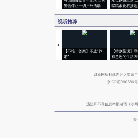
韩国高温创百年纪录 当局
水位跌破纪录 
警告停止一切户外活动
猛犸象化石接连
视听推荐
【不唯一答案】不止“养
【特别呈现】寻
老”
有意思的生活方
财新网所刊载内容之知识产
京ICP证090880号
违法和不良信息举报电话（涉网络暴力有
关