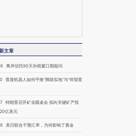
新文章
46
离岸信托90天补税窗口期疑问
00
普渡机器人如何平衡“脚踏实地”与“仰望星
？
57
特朗普召开矿业圆桌会 拟向关键矿产投
20亿美元
09
美日联合干预汇率，为何影响了黄金