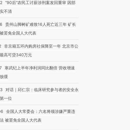
32
“90后”农民工讨薪涉刑案发回重审 因部
实不清
36
贵州山脚树矿难致16人死亡近三年 矿长
被罢免全国人大代表
2
非京籍五环内购房社保降至一年 北京市公
最高可贷340万元
7
寒武纪上半年净利润同比翻倍 营收增速
放缓
53
对话｜邱仁宗：临床研究参与者的安全永
第一位
06
全国人大常委会：六名将领涉嫌严重违
法 被罢免全国人大代表