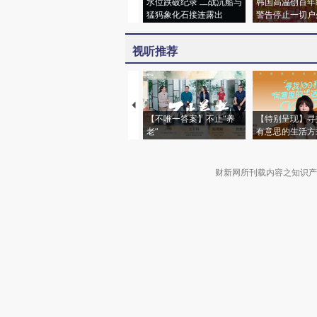
水位跌破纪录 二战沉船与
韩国高温创百年
猛犸象化石接连露出
警告停止一切户
视听推荐
【不唯一答案】不止“养
【特别呈现】寻
老”
有意思的生活方
财新网所刊载内容之知识产
京ICP证090880号
违法和不良信息举报电话（涉网络暴力有
关