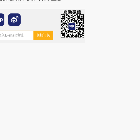
财新微信
跨国走私7万
视线｜HY