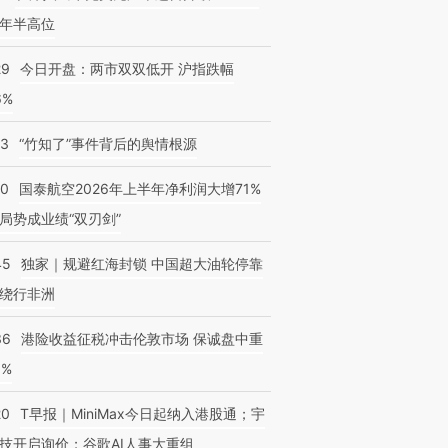
年半高位
29
今日开盘：两市双双低开 沪指跌幅
6%
13
“竹知了”事件背后的舆情根源
10
国泰航空2026年上半年净利润大增71%
局势成业绩“双刃剑”
45
独家｜规避红海封锁 中国超大油轮停靠
绕行非洲
36
港险收益征税冲击伦敦市场 保诚盘中重
3%
20
T早报｜MiniMax今日起纳入港股通；宇
技开启询价；谷歌AI人事大重组