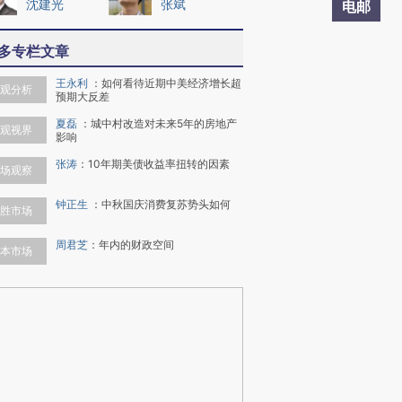
沈建光
张斌
电邮
多专栏文章
王永利
：
如何看待近期中美经济增长超
观分析
预期大反差
夏磊
：
城中村改造对未来5年的房地产
观视界
影响
张涛
：
10年期美债收益率扭转的因素
场观察
钟正生
：
中秋国庆消费复苏势头如何
胜市场
周君芝
：
年内的财政空间
本市场