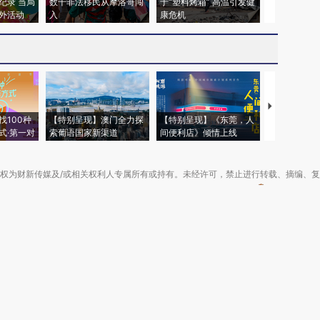
纪录 当局
数千非法移民从摩洛哥闯
于“塑料烤箱” 高温引发健
粒摇头丸 尿
外活动
入
康危机
毒品
【推广】走
找100种
【特别呈现】澳门全力探
【特别呈现】《东莞，人
会，让数智科
式·第一对
索葡语国家新渠道
间便利店》倾情上线
业
权为财新传媒及/或相关权利人专属所有或持有。未经许可，禁止进行转载、摘编、
京ICP备10026701号-8
|
网信算备110105862729401250013号
|
京公网安备 11
广播电视节目制作经营许可证：京第01015号
|
出版物经营许可证：第直100013号
Copyright 财新网 All Rights Reserved 版权所有 复制必究
害信息举报、未成年人举报、谣言信息）：010-85905050 13195200605 举报邮
于我们
|
加入我们
|
啄木鸟公益基金会
|
意见与反馈
|
提供新闻线索
|
联系我们
|
友情