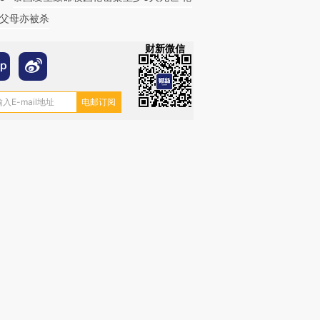
父母亦被杀
财新微信
跨国走私7万
视线｜被称为“蟑螂”的印
视线｜“入侵”还是“人道危
检体内含3种
度Z世代 用街头抗争将教
机”？难民潮撕裂西班牙
秘鲁纳斯
育部长拱下台
飞地休达
13人遇难