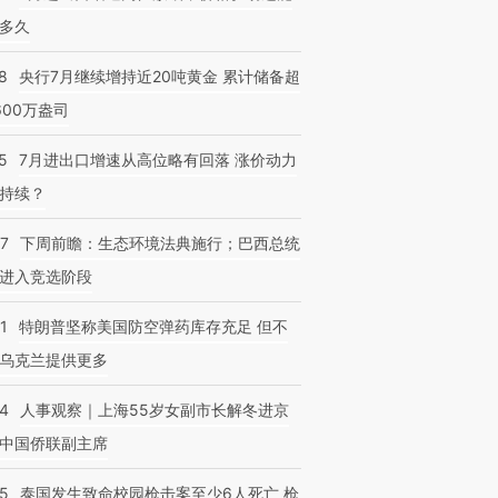
多久
8
央行7月继续增持近20吨黄金 累计储备超
600万盎司
5
7月进出口增速从高位略有回落 涨价动力
持续？
07
下周前瞻：生态环境法典施行；巴西总统
进入竞选阶段
1
特朗普坚称美国防空弹药库存充足 但不
乌克兰提供更多
24
人事观察｜上海55岁女副市长解冬进京
中国侨联副主席
45
泰国发生致命校园枪击案至少6人死亡 枪