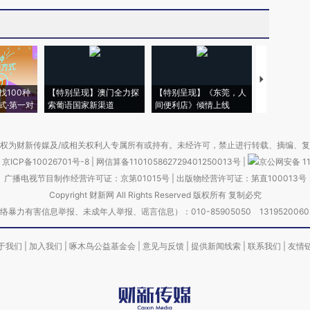
【推广】走
找100种
【特别呈现】澳门全力探
【特别呈现】《东莞，人
会，让数智科
式·第一对
索葡语国家新渠道
间便利店》倾情上线
业
权为财新传媒及/或相关权利人专属所有或持有。未经许可，禁止进行转载、摘编、
京ICP备10026701号-8
|
网信算备110105862729401250013号
|
京公网安备 11
广播电视节目制作经营许可证：京第01015号
|
出版物经营许可证：第直100013号
Copyright 财新网 All Rights Reserved 版权所有 复制必究
害信息举报、未成年人举报、谣言信息）：010-85905050 13195200605 举报邮
于我们
|
加入我们
|
啄木鸟公益基金会
|
意见与反馈
|
提供新闻线索
|
联系我们
|
友情