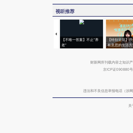
视听推荐
【不唯一答案】不止“养
【特别呈现】寻
老”
有意思的生活方
财新网所刊载内容之知识产
京ICP证090880号
违法和不良信息举报电话（涉网络暴力有
关