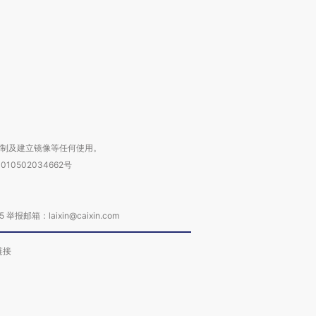
进第四届链博
【商旅对话】华住集团
技“链”接产
【特别呈现】寻找100种
CFO：不靠规模取胜，华
【特别呈
有意思的生活方式·第三对
住三大增长引擎是什么？
有意思的
复制及建立镜像等任何使用。
010502034662号
箱：laixin@caixin.com
链接