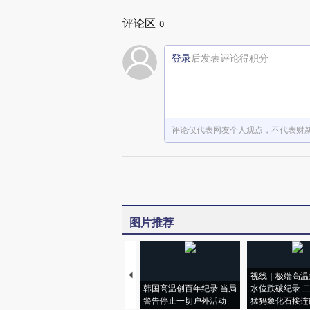
评论区
0
登录
后发表评论得积分
评论仅代表网友个人观点，不代表财
图片推荐
视线｜极端高温
韩国高温创百年纪录 当局
水位跌破纪录 
警告停止一切户外活动
猛犸象化石接连