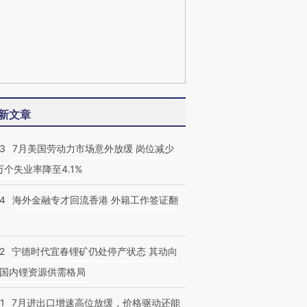
新文章
43
7月美国劳动力市场意外放缓 岗位减少
3万个失业率降至4.1%
14
海外金融专才回流香港 外籍工作签证翻
2
宁德时代宜春锂矿仍处停产状态 其动向
国内锂资源供需格局
1
7月进出口增速高位放缓，价格驱动还能