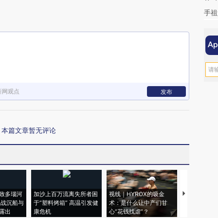
手祖
新网观点
发布
本篇文章暂无评论
致多瑙河
加沙上百万流离失所者困
视线｜HYROX的吸金
马航飞行员
二战沉船与
于“塑料烤箱” 高温引发健
术：是什么让中产们甘
粒摇头丸 尿
露出
康危机
心“花钱找虐”？
毒品