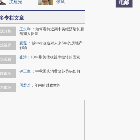
沈建光
张斌
电邮
多专栏文章
王永利
：
如何看待近期中美经济增长超
观分析
预期大反差
夏磊
：
城中村改造对未来5年的房地产
观视界
影响
张涛
：
10年期美债收益率扭转的因素
场观察
钟正生
：
中秋国庆消费复苏势头如何
胜市场
周君芝
：
年内的财政空间
本市场