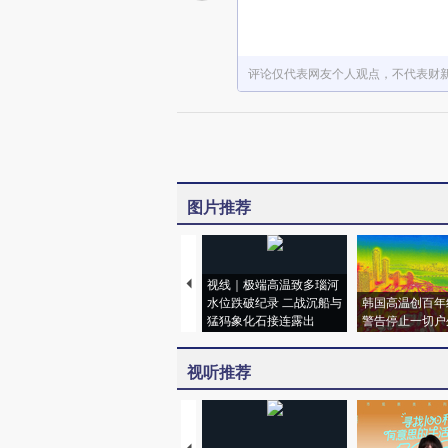
评论仅代表网友个人观点，不代表财
图片推荐
视线｜极端高温致多瑙河
水位跌破纪录 二战沉船与
韩国高温创百年
猛犸象化石接连露出
警告停止一切户
视听推荐