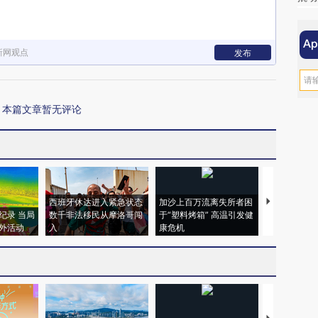
新网观点
发布
本篇文章暂无评论
西班牙休达进入紧急状态
加沙上百万流离失所者困
视线｜HYR
纪录 当局
数千非法移民从摩洛哥闯
于“塑料烤箱” 高温引发健
术：是什么
外活动
入
康危机
心“花钱找虐