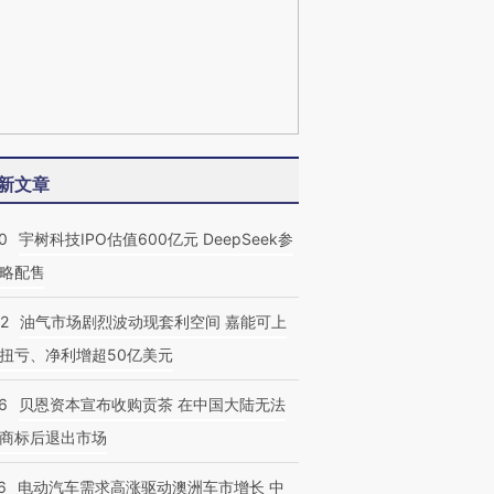
新文章
0
宇树科技IPO估值600亿元 DeepSeek参
略配售
22
油气市场剧烈波动现套利空间 嘉能可上
扭亏、净利增超50亿美元
6
贝恩资本宣布收购贡茶 在中国大陆无法
商标后退出市场
6
电动汽车需求高涨驱动澳洲车市增长 中