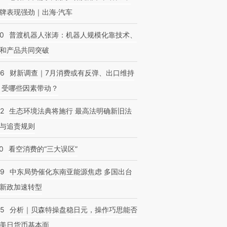
牌表现强劲｜出海·汽车
00
普渡机器人张涛：机器人规模化靠技术、
和产品共同突破
56
财新调查｜7月消费或有反弹、出口维持
 受哪些因素带动？
42
生态环境法典将施行 最高法明确新旧法
与追责规则
0
看空消费的“三大误区”
59
中东局势催化东南亚能源焦虑 多国出台
新政加速转型
05
分析｜贝森特操盘稳日元，操作巧思能否
美日货币基本面