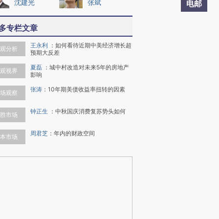
沈建光
张斌
电邮
多专栏文章
王永利
：
如何看待近期中美经济增长超
观分析
预期大反差
夏磊
：
城中村改造对未来5年的房地产
观视界
影响
张涛
：
10年期美债收益率扭转的因素
场观察
钟正生
：
中秋国庆消费复苏势头如何
胜市场
周君芝
：
年内的财政空间
本市场