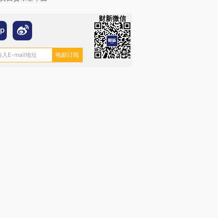
财新微信
OX的吸金
马航飞行员跨国走私7万
视线｜被称为“蟑螂”的印
让中产们甘
粒摇头丸 尿检体内含3种
度Z世代 用街头抗争将教
秘鲁纳斯
”？
毒品
育部长拱下台
13人遇难