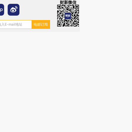
财新微信
”还是“人道危
湖北宜昌局部短时降雨
哈尔滨遭遇短时极端强降
撕裂西班牙
128毫米 紧急转移近
雨 3小时累计雨量超80毫
秘鲁纳斯
4000人
米
13人遇难