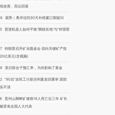
续改善、高位回落
46
观势｜离岸信托90天补税窗口期疑问
00
普渡机器人如何平衡“脚踏实地”与“仰望星
？
57
特朗普召开矿业圆桌会 拟向关键矿产投
20亿美元(含视频)
09
美日联合干预汇率，为何影响了黄金
32
“90后”农民工讨薪涉刑案发回重审 因部
实不清
36
贵州山脚树矿难致16人死亡近三年 矿长
被罢免全国人大代表