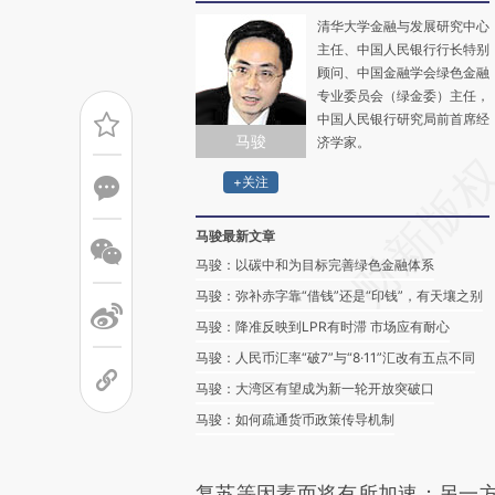
清华大学金融与发展研究中心
主任、中国人民银行行长特别
顾问、中国金融学会绿色金融
专业委员会（绿金委）主任，
中国人民银行研究局前首席经
马骏
济学家。
+关注
马骏最新文章
马骏：以碳中和为目标完善绿色金融体系
马骏：弥补赤字靠“借钱”还是“印钱”，有天壤之别
马骏：降准反映到LPR有时滞 市场应有耐心
马骏：人民币汇率“破7”与“8·11”汇改有五点不同
马骏：大湾区有望成为新一轮开放突破口
马骏：如何疏通货币政策传导机制
复苏等因素而将有所加速；另一