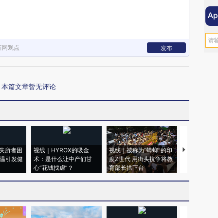
新网观点
发布
本篇文章暂无评论
失所者困
视线｜HYROX的吸金
视线｜被称为“蟑螂”的印
视线｜“入侵
高温引发健
术：是什么让中产们甘
度Z世代 用街头抗争将教
机”？难民潮
心“花钱找虐”？
育部长拱下台
飞地休达