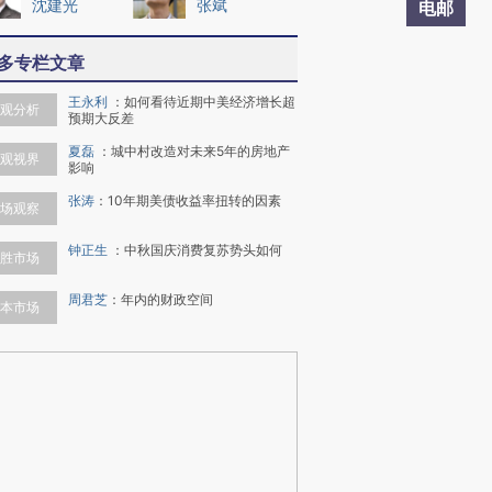
沈建光
张斌
电邮
多专栏文章
王永利
：
如何看待近期中美经济增长超
观分析
预期大反差
夏磊
：
城中村改造对未来5年的房地产
观视界
影响
张涛
：
10年期美债收益率扭转的因素
场观察
钟正生
：
中秋国庆消费复苏势头如何
胜市场
周君芝
：
年内的财政空间
本市场