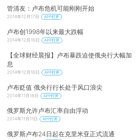
备将进一步减少，卢布将进一步贬值。
管清友：卢布危机可能刚刚开始
2014年12月17日
APP打开
俄央行已经连续多次干预汇市应对卢布贬值，
且动作力度呈上升趋势，仅12月份第一周斥资高达
卢布创1998年以来最大跌幅
45亿美元。10月17日，俄央行规定，放宽汇率浮动
2014年12月16日
APP打开
区间，把卢布兑欧元和美元一揽子货币汇率升至
【全球财经晨报】卢布暴跌迫使俄央行大幅加
37.30∶1-46.30∶1。若卢布汇率滑向46.30:1的下
息
限，俄央行便抛出美元缓冲卢布跌势。但12月13
2014年12月16日
APP打开
日，美元兑卢布已触及56.89的历史高位。
卢布贬值 俄央行行长处于风口浪尖
在外汇市场上维持卢布比值稳定的同时，俄罗
2014年11月18日
APP打开
斯采取了一系列措施，以使经济软着陆。为给俄联
邦政府预算提供资金和救助因制裁而受到影响的俄
俄罗斯允许卢布汇率自由浮动
罗斯重要企业，俄罗斯政府在接下来的三年内可能
2014年11月11日
APP打开
会动用俄罗斯联邦储备基金中的1.5万亿卢布。为增
俄罗斯卢布24日起在克里米亚正式流通
加抵御风险能力，俄罗斯还将原本用于福利基金的