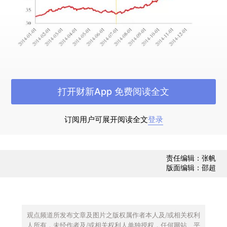
2014年7月以来卢布大幅贬值
打开财新App 免费阅读全文
受“乌克兰危机”影响，今年3月欧美等国家逐步
联合对俄实施制裁，目前制裁范围已经扩大到能
订阅用户可展开阅读全文
登录
源、金融等关系国民经济命脉的行业。与此同时，
国际原油价格在过去4个月内从110多美元降至50多
责任编辑：张帆
美元，这是4年来的最低值。油价暴跌，使得深度
版面编辑：邵超
依赖能源出口的俄罗斯经济雪上加霜。
企业利润被挤压，固定资产投资减少，财政收
观点频道所发布文章及图片之版权属作者本人及/或相关权利
入锐减，政府支出大打折扣，这又势必会进一步恶
人所有，未经作者及/或相关权利人单独授权，任何网站、平