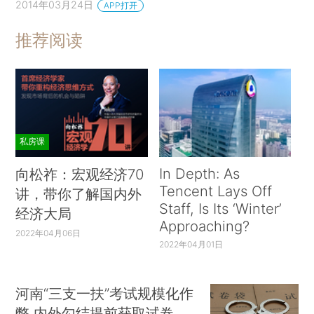
2014年03月24日
APP打开
联邦预算划拨至危机救助基金。
推荐阅读
同时，重点扶持本国产业，加强对本国农业扶
持的力度，限制对外国食品的进口量，以保证本国
产品在各食品行业中的份额过半。工业与贸易部正
在制定相应法规，限制国企对进口轿车的购买，通
过税收优惠等政策扶持本国汽车行业发展。加强与
私房课
欧美以外的国家合作，加强地区间国家之间的合
作，以减少西方制裁的影响。
In Depth: As
向松祚：宏观经济70
Tencent Lays Off
讲，带你了解国内外
二、能源价格下跌，对卢布的影响
Staff, Is Its ‘Winter’
经济大局
Approaching?
作为重要能源出口国，俄罗斯出口总量中有
2022年04月06日
2022年04月01日
75%为石油和天然气，能源资源也贡献了俄政府
50%的预算收入。俄罗斯的财政预算依赖于国际原
河南“三支一扶”考试规模化作
油价格，近期联邦政府向议会提交的2015年财政预
弊 内外勾结提前获取试卷