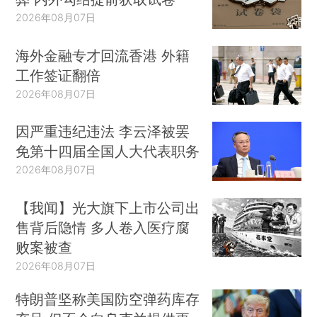
算草案是按石油价格每桶96美元编制。俄罗斯联邦
2026年08月07日
储蓄银行数据显示，若维持俄财政收支平衡原油价
格需达104美元/桶，而维持在110美元/桶上方，才
海外金融专才回流香港 外籍
能对俄罗斯增长做出正的贡献。
工作签证翻倍
2026年08月07日
因严重违纪违法 李云泽被罢
免第十四届全国人大代表职务
2026年08月07日
【我闻】光大旗下上市公司出
售背后隐情 多人卷入医疗腐
败案被查
2026年08月07日
特朗普坚称美国防空弹药库存