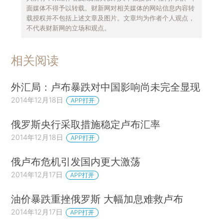
化经济。彭博社预计：俄罗斯2014年增长率可能仅
面媒体不得予以转载。财新网对相关媒体的网站信息内容转
载授权并不包括上述文章及图片。文章均为作者个人观点，
为0.3%，这将是2008年金融危机后俄罗斯经济表
不代表财新网的立场和观点。
现最差的一年。
糟糕的经济表现，使得市场预期俄罗斯今年很
相关阅读
有可能陷入衰退。三大国际评级机构纷纷下调了俄
外汇局：卢布暴跌对中国影响尚未完全显现
罗斯主权债务的评级。穆迪与惠誉将俄罗斯主权信
2014年12月18日
APP打开
用评级下调至第二低的投资级评级，而标准普尔早
将俄罗斯的评级降至仅比垃圾级高一档的等级。
俄罗斯央行采取措施稳定卢布汇率
2014年12月18日
APP打开
糟糕的经济表现，导致对卢布汇率产生悲观预
期，而资本自由流动使得卢布贬值预期实现。俄罗
俄卢布危机引发国内更大激荡
斯经济部预计净资本流出规模在2014年将激增至
2014年12月17日
APP打开
1250亿美元，超过原先预计的1000亿美元。为了
油价暴跌重挫俄罗斯 大幅加息难救卢布
减少资本外流，俄罗斯央行已经上调基准利率至
2014年12月17日
APP打开
10.5%。若不能阻止资本继续外流，俄罗斯外汇储