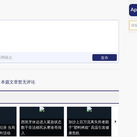
新网观点
发布
本篇文章暂无评论
西班牙休达进入紧急状态
加沙上百万流离失所者困
马航飞行员
纪录 当局
数千非法移民从摩洛哥闯
于“塑料烤箱” 高温引发健
粒摇头丸 尿
外活动
入
康危机
毒品