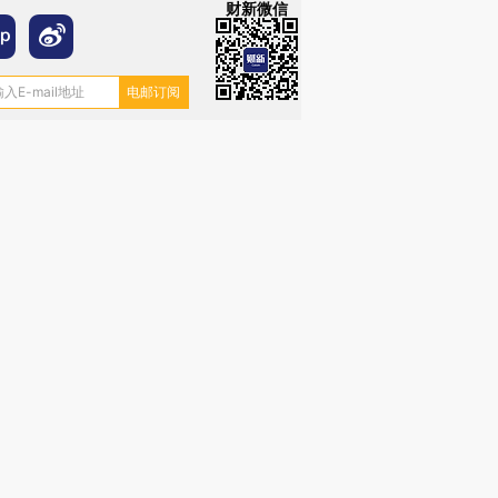
财新微信
跨国走私7万
视线｜HYROX的吸金
视线｜被
检体内含3种
术：是什么让中产们甘
泽连斯基密集出访美英 索
度Z世代
心“花钱找虐”？
要防空导弹“救急”
育部长拱