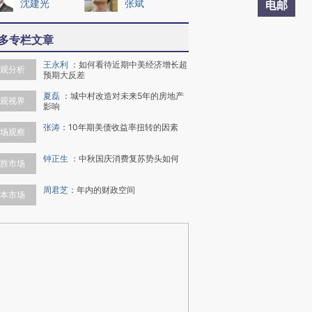
沈建光
张斌
电邮
多专栏文章
王永利
：
如何看待近期中美经济增长超
观分析
预期大反差
夏磊
：
城中村改造对未来5年的房地产
观视界
影响
张涛
：
10年期美债收益率扭转的因素
场观察
钟正生
：
中秋国庆消费复苏势头如何
胜市场
周君芝
：
年内的财政空间
本市场