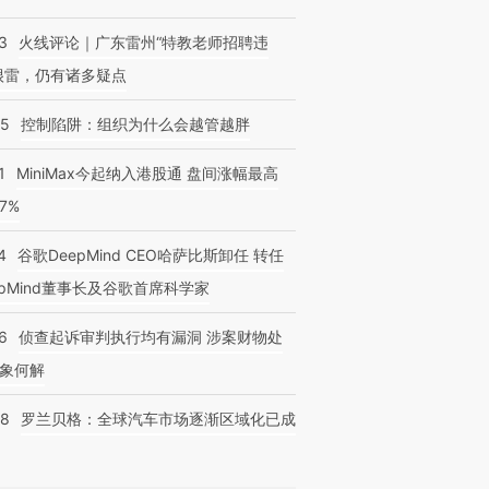
3
火线评论｜广东雷州“特教老师招聘违
很雷，仍有诸多疑点
05
控制陷阱：组织为什么会越管越胖
1
MiniMax今起纳入港股通 盘间涨幅最高
77%
4
谷歌DeepMind CEO哈萨比斯卸任 转任
epMind董事长及谷歌首席科学家
6
侦查起诉审判执行均有漏洞 涉案财物处
象何解
58
罗兰贝格：全球汽车市场逐渐区域化已成