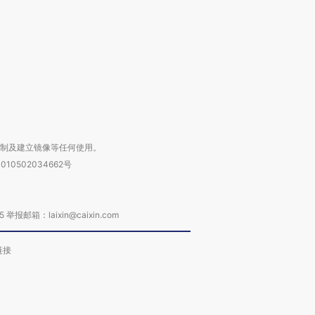
进第四届链博
【商旅对话】华住集团
技“链”接产
【特别呈现】寻找100种
CFO：不靠规模取胜，华
【特别呈
有意思的生活方式·第三对
住三大增长引擎是什么？
有意思的
复制及建立镜像等任何使用。
010502034662号
箱：laixin@caixin.com
链接