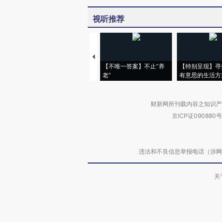
视听推荐
【不唯一答案】不止“养
【特别呈现】寻
老”
有意思的生活方
财新网所刊载内容之知识产
京ICP证090880号
违法和不良信息举报电话（涉网络暴力有
关