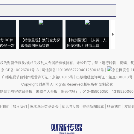
【推广】走
找100种
【特别呈现】澳门全力探
【特别呈现】《东莞，人
会，让数智科
式·第一对
索葡语国家新渠道
间便利店》倾情上线
业
权为财新传媒及/或相关权利人专属所有或持有。未经许可，禁止进行转载、摘编、
京ICP备10026701号-8
|
网信算备110105862729401250013号
|
京公网安备 11
广播电视节目制作经营许可证：京第01015号
|
出版物经营许可证：第直100013号
Copyright 财新网 All Rights Reserved 版权所有 复制必究
害信息举报、未成年人举报、谣言信息）：010-85905050 13195200605 举报邮
于我们
|
加入我们
|
啄木鸟公益基金会
|
意见与反馈
|
提供新闻线索
|
联系我们
|
友情