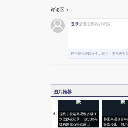
评论区
0
登录
后发表评论得积分
评论仅代表网友个人观点，不代表财
图片推荐
视线｜极端高温致多瑙河
水位跌破纪录 二战沉船与
韩国高温创百年
猛犸象化石接连露出
警告停止一切户