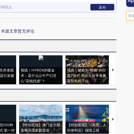
新网观点
发布
本篇文章暂无评论
失所者困
视线｜HYROX的吸金
视线｜被称为“蟑螂”的印
视线｜“入侵
高温引发健
术：是什么让中产们甘
度Z世代 用街头抗争将教
机”？难民潮
心“花钱找虐”？
育部长拱下台
飞地休达
【推广】走
找100种
【特别呈现】澳门全力探
【特别呈现】《东莞，人
会，让数智科
式·第一对
索葡语国家新渠道
间便利店》倾情上线
业