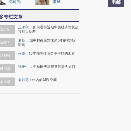
沈建光
张斌
电邮
多专栏文章
王永利
：
如何看待近期中美经济增长超
观分析
预期大反差
夏磊
：
城中村改造对未来5年的房地产
观视界
影响
张涛
：
10年期美债收益率扭转的因素
场观察
钟正生
：
中秋国庆消费复苏势头如何
胜市场
周君芝
：
年内的财政空间
本市场