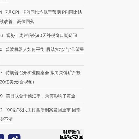
4
7月CPI、PPI同比均低于预期 PPI同比结
续改善、高位回落
46
观势｜离岸信托90天补税窗口期疑问
00
普渡机器人如何平衡“脚踏实地”与“仰望星
？
57
特朗普召开矿业圆桌会 拟向关键矿产投
20亿美元(含视频)
09
美日联合干预汇率，为何影响了黄金
32
“90后”农民工讨薪涉刑案发回重审 因部
实不清
财新微信