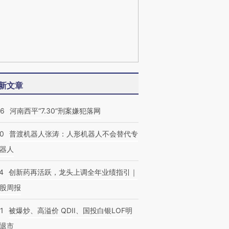
新文章
26
河南西平“7.30”刑案嫌犯落网
00
普渡机器人张涛：人形机器人不会替代专
器人
4
创新药再活跃，龙头上调全年业绩指引｜
股周报
1
被爆炒、高溢价 QDII、国投白银LOF明
退市