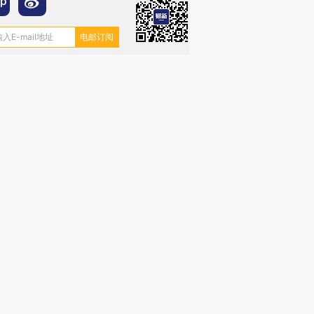
”还是“人道危
湖北宜昌局部短时降雨
哈尔滨遭遇短时极端强降
撕裂西班牙
128毫米 紧急转移近
雨 3小时累计雨量超80毫
秘鲁纳斯
4000人
米
13人遇难
进第四届链博
【商旅对话】华住集团
技“链”接产
【特别呈现】寻找100种
CFO：不靠规模取胜，华
【特别呈
有意思的生活方式·第三对
住三大增长引擎是什么？
有意思的