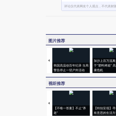
评论仅代表网友个人观点，不代表财
图片推荐
加沙上百万流离
韩国高温创百年纪录 当局
于“塑料烤箱” 
警告停止一切户外活动
康危机
视听推荐
【不唯一答案】不止“养
【特别呈现】寻
老”
有意思的生活方