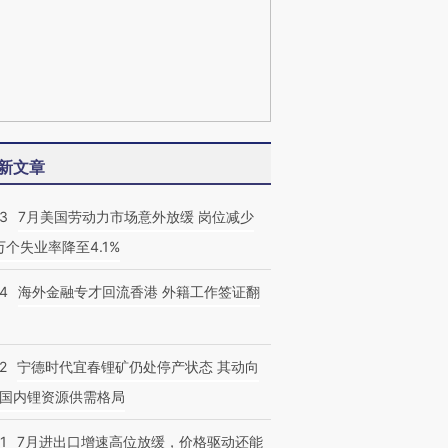
新文章
43
7月美国劳动力市场意外放缓 岗位减少
3万个失业率降至4.1%
14
海外金融专才回流香港 外籍工作签证翻
2
宁德时代宜春锂矿仍处停产状态 其动向
国内锂资源供需格局
1
7月进出口增速高位放缓，价格驱动还能