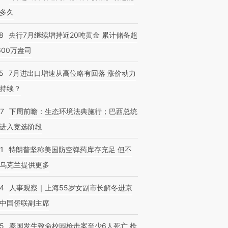
多久
8
央行7月继续增持近20吨黄金 累计储备超
600万盎司
5
7月进出口增速从高位略有回落 涨价动力
持续？
07
下周前瞻：生态环境法典施行；巴西总统
进入竞选阶段
1
特朗普坚称美国防空弹药库存充足 但不
乌克兰提供更多
24
人事观察｜上海55岁女副市长解冬进京
中国侨联副主席
45
泰国发生致命校园枪击案至少6人死亡 枪