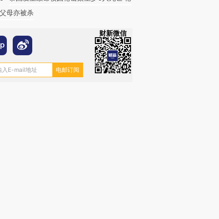
父母亦被杀
财新微信
跨国走私7万
视线｜被称为“蟑螂”的印
视线｜“入侵”还是“人道危
检体内含3种
度Z世代 用街头抗争将教
机”？难民潮撕裂西班牙
秘鲁纳斯
育部长拱下台
飞地休达
13人遇难