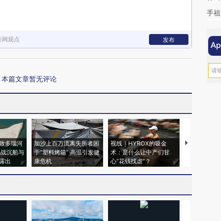
手祖
新网观点
发布
本篇文章暂无评论
致多瑙河
加沙上百万流离失所者困
视线｜HYROX的吸金
马航飞行员
二战沉船与
于“塑料烤箱” 高温引发健
术：是什么让中产们甘
粒摇头丸 尿
露出
康危机
心“花钱找虐”？
毒品