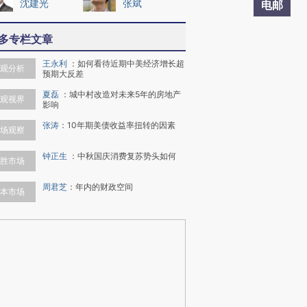
沈建光
张斌
电邮
多专栏文章
王永利
：
如何看待近期中美经济增长超
观分析
预期大反差
夏磊
：
城中村改造对未来5年的房地产
观视界
影响
张涛
：
10年期美债收益率扭转的因素
场观察
钟正生
：
中秋国庆消费复苏势头如何
胜市场
周君芝
：
年内的财政空间
本市场