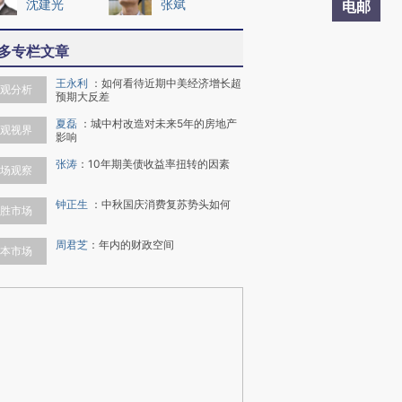
沈建光
张斌
电邮
多专栏文章
王永利
：
如何看待近期中美经济增长超
观分析
预期大反差
夏磊
：
城中村改造对未来5年的房地产
观视界
影响
张涛
：
10年期美债收益率扭转的因素
场观察
钟正生
：
中秋国庆消费复苏势头如何
胜市场
周君芝
：
年内的财政空间
本市场