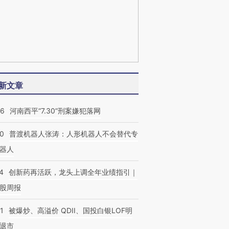
新文章
26
河南西平“7.30”刑案嫌犯落网
00
普渡机器人张涛：人形机器人不会替代专
器人
4
创新药再活跃，龙头上调全年业绩指引｜
股周报
1
被爆炒、高溢价 QDII、国投白银LOF明
退市