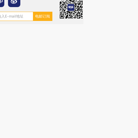
”还是“人道危
湖北宜昌局部短时降雨
哈尔滨遭遇短时极端强降