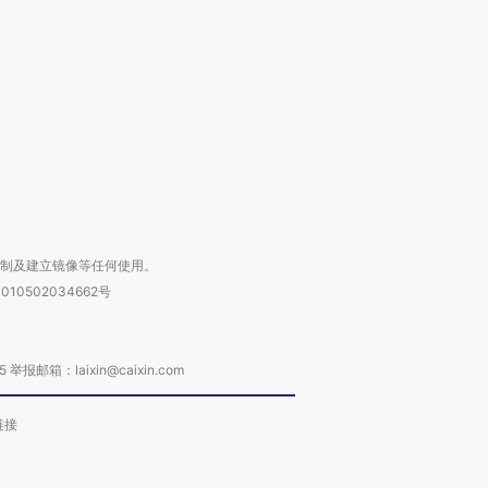
撕裂西班牙
128毫米 紧急转移近
雨 3小时累计雨量超80毫
秘鲁纳斯
4000人
米
13人遇难
进第四届链博
【商旅对话】华住集团
技“链”接产
【特别呈现】寻找100种
CFO：不靠规模取胜，华
【特别呈
有意思的生活方式·第三对
住三大增长引擎是什么？
有意思的
复制及建立镜像等任何使用。
010502034662号
箱：laixin@caixin.com
链接