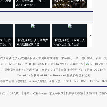
高温引发健
术：是什么让中产们甘
度Z世代 用街头抗争将教
机”？难民潮
心“花钱找虐”？
育部长拱下台
飞地休达
【推广】走
找100种
【特别呈现】澳门全力探
【特别呈现】《东莞，人
会，让数智科
式·第一对
索葡语国家新渠道
间便利店》倾情上线
业
权为财新传媒及/或相关权利人专属所有或持有。未经许可，禁止进行转载、摘编、
京ICP备10026701号-8
|
网信算备110105862729401250013号
|
京公网安备 11
广播电视节目制作经营许可证：京第01015号
|
出版物经营许可证：第直100013号
Copyright 财新网 All Rights Reserved 版权所有 复制必究
害信息举报、未成年人举报、谣言信息）：010-85905050 13195200605 举报邮
于我们
|
加入我们
|
啄木鸟公益基金会
|
意见与反馈
|
提供新闻线索
|
联系我们
|
友情