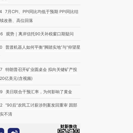
4
7月CPI、PPI同比均低于预期 PPI同比结
续改善、高位回落
46
观势｜离岸信托90天补税窗口期疑问
00
普渡机器人如何平衡“脚踏实地”与“仰望星
？
57
特朗普召开矿业圆桌会 拟向关键矿产投
20亿美元(含视频)
09
美日联合干预汇率，为何影响了黄金
32
“90后”农民工讨薪涉刑案发回重审 因部
实不清
财新微信