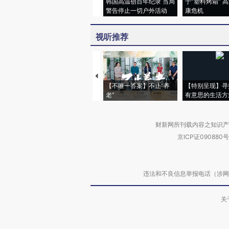
韩国高温创百年纪录 当局
于“塑料烤箱” 
警告停止一切户外活动
康危机
视听推荐
【不唯一答案】不止“养
【特别呈现】寻
老”
有意思的生活方
财新网所刊载内容之知识产
京ICP证090880号
违法和不良信息举报电话（涉网络暴力有
关