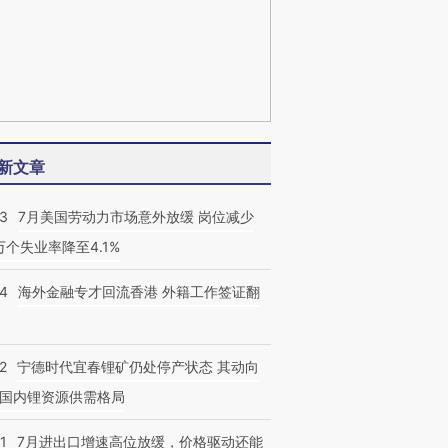
新文章
43
7月美国劳动力市场意外放缓 岗位减少
3万个失业率降至4.1%
14
海外金融专才回流香港 外籍工作签证翻
2
宁德时代宜春锂矿仍处停产状态 其动向
国内锂资源供需格局
1
7月进出口增速高位放缓，价格驱动还能