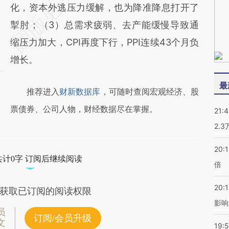
化，资本外逃压力缓解，也为降准降息打开了
掣肘；（3）总需求疲弱、去产能缓慢导致通
缩压力加大，CPI再度下行，PPI连续43个月负
增长。
最
推荐进入
财新数据库
，可随时查阅宏观经济、股
票债券、公司人物，财经数据尽在掌握。
21:
2.
20:
共计0字 订阅后继续阅读
倍
20:1
获取已订阅的阅读权限
影响
员
订阅/会员升级
文
19:5