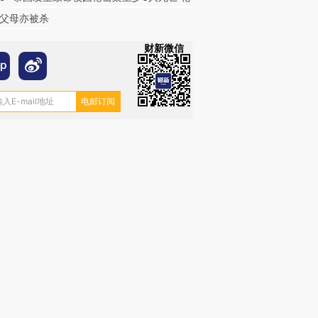
父母亦被杀
财新微信
跨国走私7万
视线｜被称为“蟑螂”的印
视线｜“入侵”还是“人道危
检体内含3种
度Z世代 用街头抗争将教
机”？难民潮撕裂西班牙
秘鲁纳斯