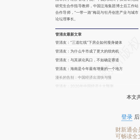
研究生合作指导教师，中国泛海集团博士后工作站
合作导师，“一带一路”梅花与牡丹创意产业与城市
论坛理事长。
管清友最新文章
管清友：“三道红线”下房企如何瘦身健体
管清友：为什么牛市成了更大的绞肉机
管清友：与其谈论风口，不如确定赛道
管清友：海南是今年最有增量的一个地方
漫长的告别：中国经济出清快与慢
管清友：2020年中国经济十大预测
本文
登录
后
财新通会
可畅读全