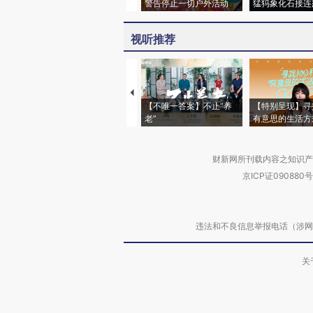
警告停止一切户外活动
猛犸象化石接连
视听推荐
【不唯一答案】不止“养
【特别呈现】寻
老”
有意思的生活方
财新网所刊载内容之知识产
京ICP证090880号
违法和不良信息举报电话（涉网络暴力有
关