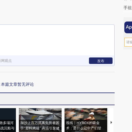
手祖
新网观点
发布
本篇文章暂无评论
致多瑙河
加沙上百万流离失所者困
视线｜HYROX的吸金
马航飞行员
二战沉船与
于“塑料烤箱” 高温引发健
术：是什么让中产们甘
粒摇头丸 尿