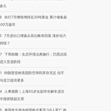
多久
8
央行7月继续增持近20吨黄金 累计储备超
600万盎司
5
7月进出口增速从高位略有回落 涨价动力
持续？
07
下周前瞻：生态环境法典施行；巴西总统
进入竞选阶段
1
特朗普坚称美国防空弹药库存充足 但不
乌克兰提供更多
24
人事观察｜上海55岁女副市长解冬进京
中国侨联副主席
45
泰国发生致命校园枪击案至少6人死亡 枪