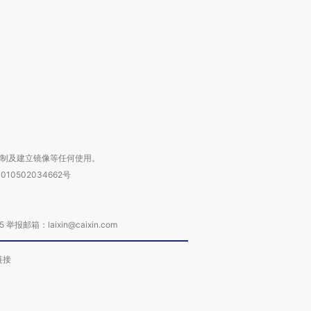
育部长拱下台
飞地休达
13人遇难
进第四届链博
【商旅对话】华住集团
技“链”接产
【特别呈现】寻找100种
CFO：不靠规模取胜，华
【特别呈
有意思的生活方式·第三对
住三大增长引擎是什么？
有意思的
复制及建立镜像等任何使用。
010502034662号
箱：laixin@caixin.com
链接