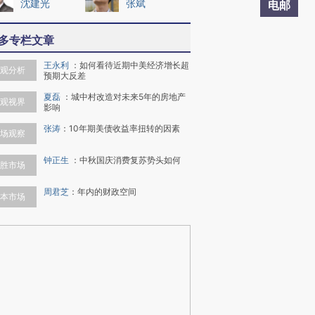
沈建光
张斌
电邮
多专栏文章
王永利
：
如何看待近期中美经济增长超
观分析
预期大反差
夏磊
：
城中村改造对未来5年的房地产
观视界
影响
张涛
：
10年期美债收益率扭转的因素
场观察
钟正生
：
中秋国庆消费复苏势头如何
胜市场
周君芝
：
年内的财政空间
本市场