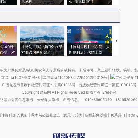
露出
康危机
心“花钱找虐”？
毒品
【推广】走
找100种
【特别呈现】澳门全力探
【特别呈现】《东莞，人
会，让数智科
式·第一对
索葡语国家新渠道
间便利店》倾情上线
业
权为财新传媒及/或相关权利人专属所有或持有。未经许可，禁止进行转载、摘编、
京ICP备10026701号-8
|
网信算备110105862729401250013号
|
京公网安备 11
广播电视节目制作经营许可证：京第01015号
|
出版物经营许可证：第直100013号
Copyright 财新网 All Rights Reserved 版权所有 复制必究
害信息举报、未成年人举报、谣言信息）：010-85905050 13195200605 举报邮
于我们
|
加入我们
|
啄木鸟公益基金会
|
意见与反馈
|
提供新闻线索
|
联系我们
|
友情