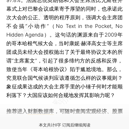
97.8%。法国总统奥朗德和大会主席法比尤斯在开
幕式上对巴黎会议成果寄予厚望的同时，也承诺此
次大会的公正、透明的程序原则，强调大会主席团
不会搞“小动作”（No Text in the Pocket, No
Hidden Agenda）。这句话的渊源来自于2009年
的哥本哈根气候大会，当时康妮·赫泽高女士等主席
团成员未经大会授权抛出了关于最终协议文本的所
谓“主席案文”，引起了很多缔约方的反感和反弹，
致使当年《哥本哈根协议》陷于尴尬境地。那么，
究竟联合国气候谈判应该遵循怎么样的议事规则？
象征成果达成的大会主席手里的小锤子何时才能顺
利落下？大国应该如何合规地发挥其影响力呢？
推荐进入
财新数据库
，可随时查阅宏观经济、股票
债券、公司人物，财经数据尽在掌握。
本文共计0字 订阅后继续阅读