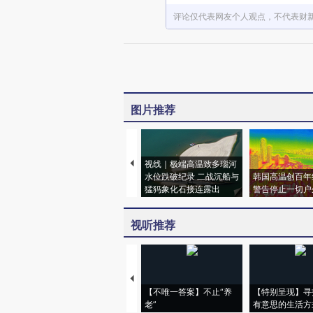
评论仅代表网友个人观点，不代表财
图片推荐
视线｜极端高温致多瑙河
水位跌破纪录 二战沉船与
韩国高温创百年
猛犸象化石接连露出
警告停止一切户
视听推荐
【不唯一答案】不止“养
【特别呈现】寻
老”
有意思的生活方