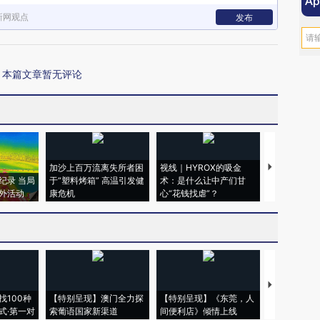
新网观点
发布
本篇文章暂无评论
加沙上百万流离失所者困
视线｜HYROX的吸金
马航飞行员
纪录 当局
于“塑料烤箱” 高温引发健
术：是什么让中产们甘
粒摇头丸 尿
外活动
康危机
心“花钱找虐”？
毒品
【推广】走
找100种
【特别呈现】澳门全力探
【特别呈现】《东莞，人
会，让数智科
式·第一对
索葡语国家新渠道
间便利店》倾情上线
业