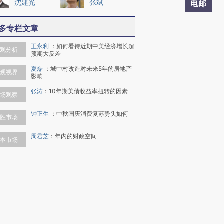
沈建光
张斌
电邮
多专栏文章
王永利
：
如何看待近期中美经济增长超
观分析
预期大反差
夏磊
：
城中村改造对未来5年的房地产
观视界
影响
张涛
：
10年期美债收益率扭转的因素
场观察
钟正生
：
中秋国庆消费复苏势头如何
胜市场
周君芝
：
年内的财政空间
本市场