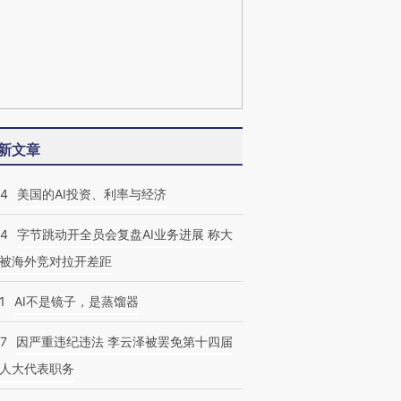
新文章
44
美国的AI投资、利率与经济
44
字节跳动开全员会复盘AI业务进展 称大
被海外竞对拉开差距
1
AI不是镜子，是蒸馏器
07
因严重违纪违法 李云泽被罢免第十四届
人大代表职务