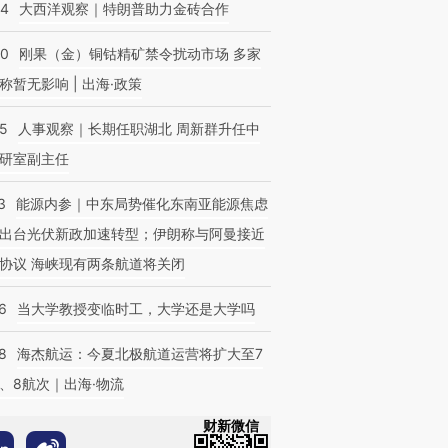
44
大西洋观察｜特朗普助力金砖合作
40
刚果（金）铜钴精矿禁令扰动市场 多家
称暂无影响 | 出海·政策
25
人事观察｜长期任职湖北 周新群升任中
研室副主任
3
能源内参｜中东局势催化东南亚能源焦虑
出台光伏新政加速转型；伊朗称与阿曼接近
协议 海峡现有两条航道将关闭
6
当大学教授变临时工，大学还是大学吗
8
海杰航运：今夏北极航道运营将扩大至7
、8航次｜出海·物流
财新微信