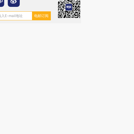
跨国走私7万
视线｜被称为“蟑螂”的印
视线｜“入侵”还是“人道危
检体内含3种
度Z世代 用街头抗争将教
机”？难民潮撕裂西班牙
秘鲁纳斯
育部长拱下台
飞地休达
13人遇难
进第四届链博
【商旅对话】华住集团
技“链”接产
【特别呈现】寻找100种
CFO：不靠规模取胜，华
【特别呈
有意思的生活方式·第三对
住三大增长引擎是什么？
有意思的