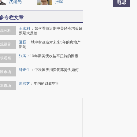
沈建光
张斌
电邮
多专栏文章
王永利
：
如何看待近期中美经济增长超
观分析
预期大反差
夏磊
：
城中村改造对未来5年的房地产
观视界
影响
张涛
：
10年期美债收益率扭转的因素
场观察
钟正生
：
中秋国庆消费复苏势头如何
胜市场
周君芝
：
年内的财政空间
本市场