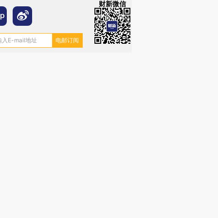
财新微信
”还是“人道危
湖北宜昌局部短时降雨
哈尔滨遭遇短时极端强降
撕裂西班牙
128毫米 紧急转移近
雨 3小时累计雨量超80毫
秘鲁纳斯
4000人
米
13人遇难