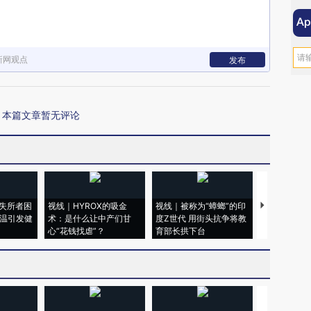
新网观点
发布
本篇文章暂无评论
失所者困
视线｜HYROX的吸金
视线｜被称为“蟑螂”的印
视线｜“入侵
高温引发健
术：是什么让中产们甘
度Z世代 用街头抗争将教
机”？难民潮
心“花钱找虐”？
育部长拱下台
飞地休达