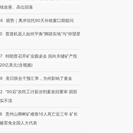
续改善、高位回落
46
观势｜离岸信托90天补税窗口期疑问
00
普渡机器人如何平衡“脚踏实地”与“仰望星
？
57
特朗普召开矿业圆桌会 拟向关键矿产投
20亿美元(含视频)
09
美日联合干预汇率，为何影响了黄金
32
“90后”农民工讨薪涉刑案发回重审 因部
实不清
36
贵州山脚树矿难致16人死亡近三年 矿长
被罢免全国人大代表