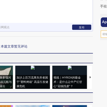
手祖
新网观点
发布
本篇文章暂无评论
致多瑙河
加沙上百万流离失所者困
视线｜HYROX的吸金
马航飞行员
二战沉船与
于“塑料烤箱” 高温引发健
术：是什么让中产们甘
粒摇头丸 尿
露出
康危机
心“花钱找虐”？
毒品