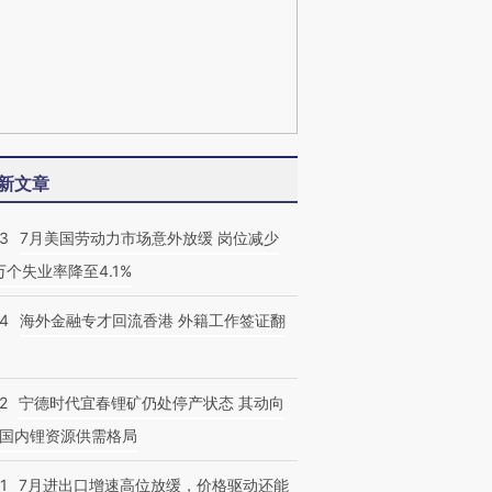
新文章
43
7月美国劳动力市场意外放缓 岗位减少
3万个失业率降至4.1%
14
海外金融专才回流香港 外籍工作签证翻
2
宁德时代宜春锂矿仍处停产状态 其动向
国内锂资源供需格局
1
7月进出口增速高位放缓，价格驱动还能