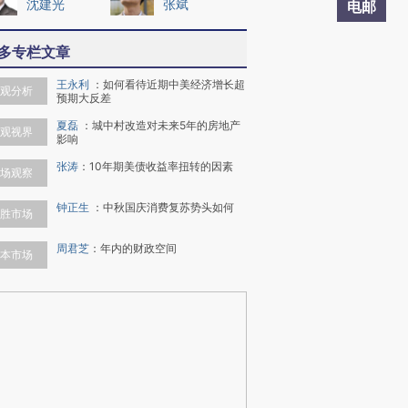
沈建光
张斌
电邮
多专栏文章
王永利
：
如何看待近期中美经济增长超
观分析
预期大反差
夏磊
：
城中村改造对未来5年的房地产
观视界
影响
张涛
：
10年期美债收益率扭转的因素
场观察
钟正生
：
中秋国庆消费复苏势头如何
胜市场
周君芝
：
年内的财政空间
本市场