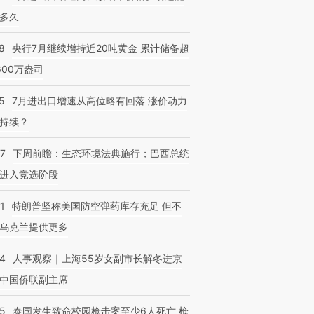
多久
8
央行7月继续增持近20吨黄金 累计储备超
600万盎司
5
7月进出口增速从高位略有回落 涨价动力
持续？
07
下周前瞻：生态环境法典施行；巴西总统
进入竞选阶段
1
特朗普坚称美国防空弹药库存充足 但不
乌克兰提供更多
24
人事观察｜上海55岁女副市长解冬进京
中国侨联副主席
45
泰国发生致命校园枪击案至少6人死亡 枪