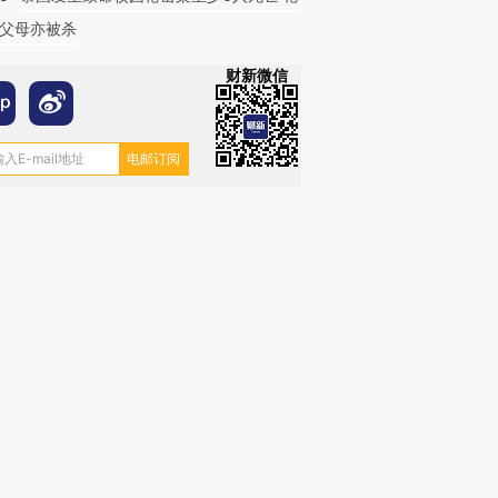
父母亦被杀
财新微信
跨国走私7万
视线｜被称为“蟑螂”的印
视线｜“入侵”还是“人道危
检体内含3种
度Z世代 用街头抗争将教
机”？难民潮撕裂西班牙
秘鲁纳斯
育部长拱下台
飞地休达
13人遇难