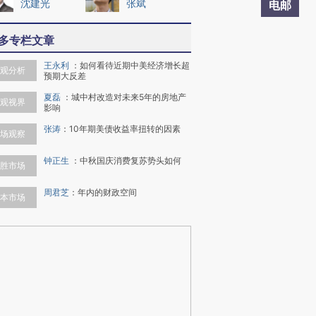
沈建光
张斌
电邮
多专栏文章
王永利
：
如何看待近期中美经济增长超
观分析
预期大反差
夏磊
：
城中村改造对未来5年的房地产
观视界
影响
张涛
：
10年期美债收益率扭转的因素
场观察
钟正生
：
中秋国庆消费复苏势头如何
胜市场
周君芝
：
年内的财政空间
本市场