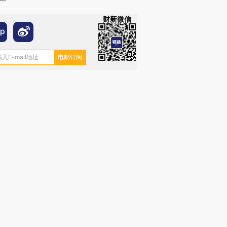
财新微信
跨国走私7万
视线｜HYROX的吸金
视线｜被
检体内含3种
术：是什么让中产们甘
泽连斯基密集出访美英 索
度Z世代