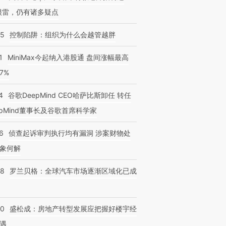
很雷，仍有诸多疑点
05
控制陷阱：组织为什么会越管越胖
1
MiniMax今起纳入港股通 盘间涨幅最高
77%
4
谷歌DeepMind CEO哈萨比斯卸任 转任
epMind董事长及谷歌首席科学家
6
侦查起诉审判执行均有漏洞 涉案财物处
象何解
58
罗兰贝格：全球汽车市场逐渐区域化已成
50
盛松成：房地产转型发展应把握好楼宇经
遇