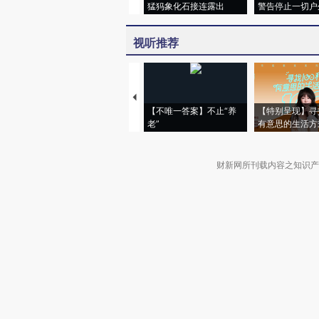
猛犸象化石接连露出
警告停止一切户
视听推荐
【不唯一答案】不止“养
【特别呈现】寻
老”
有意思的生活方
财新网所刊载内容之知识产
京ICP证090880号
违法和不良信息举报电话（涉网络暴力有
关