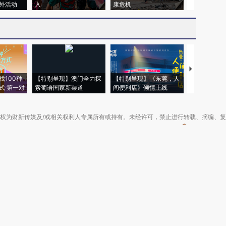
外活动
入
康危机
毒品
【推广】走
找100种
【特别呈现】澳门全力探
【特别呈现】《东莞，人
会，让数智科
式·第一对
索葡语国家新渠道
间便利店》倾情上线
业
权为财新传媒及/或相关权利人专属所有或持有。未经许可，禁止进行转载、摘编、
京ICP备10026701号-8
|
网信算备110105862729401250013号
|
京公网安备 11
广播电视节目制作经营许可证：京第01015号
|
出版物经营许可证：第直100013号
Copyright 财新网 All Rights Reserved 版权所有 复制必究
害信息举报、未成年人举报、谣言信息）：010-85905050 13195200605 举报邮
于我们
|
加入我们
|
啄木鸟公益基金会
|
意见与反馈
|
提供新闻线索
|
联系我们
|
友情