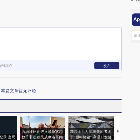
新网观点
发布
本篇文章暂无评论
西班牙休达进入紧急状态
加沙上百万流离失所者困
马航飞行员
纪录 当局
数千非法移民从摩洛哥闯
于“塑料烤箱” 高温引发健
粒摇头丸 尿