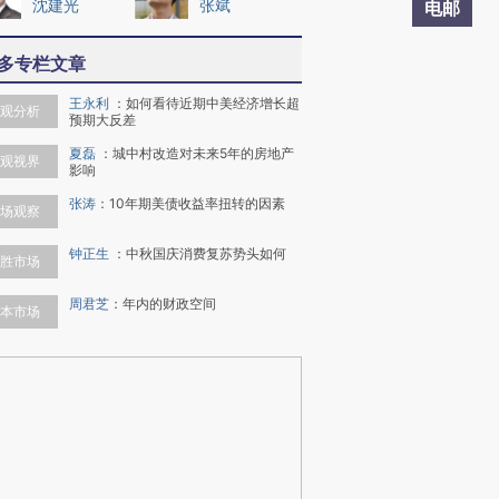
沈建光
张斌
电邮
多专栏文章
王永利
：
如何看待近期中美经济增长超
观分析
预期大反差
夏磊
：
城中村改造对未来5年的房地产
观视界
影响
张涛
：
10年期美债收益率扭转的因素
场观察
钟正生
：
中秋国庆消费复苏势头如何
胜市场
周君芝
：
年内的财政空间
本市场