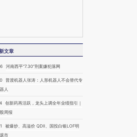
新文章
26
河南西平“7.30”刑案嫌犯落网
00
普渡机器人张涛：人形机器人不会替代专
器人
4
创新药再活跃，龙头上调全年业绩指引｜
股周报
1
被爆炒、高溢价 QDII、国投白银LOF明
退市