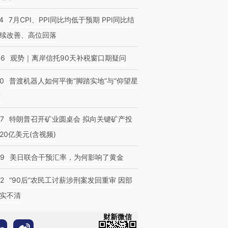
4
7月CPI、PPI同比均低于预期 PPI同比结
续改善、高位回落
46
观势｜离岸信托90天补税窗口期疑问
00
普渡机器人如何平衡“脚踏实地”与“仰望星
？
57
特朗普召开矿业圆桌会 拟向关键矿产投
20亿美元(含视频)
09
美日联合干预汇率，为何影响了黄金
32
“90后”农民工讨薪涉刑案发回重审 因部
实不清
财新微信