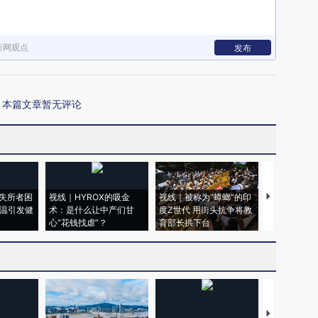
新网观点
发布
本篇文章暂无评论
失所者困
视线｜HYROX的吸金
视线｜被称为“蟑螂”的印
视线｜“入侵
高温引发健
术：是什么让中产们甘
度Z世代 用街头抗争将教
机”？难民潮
心“花钱找虐”？
育部长拱下台
飞地休达
【推广】走