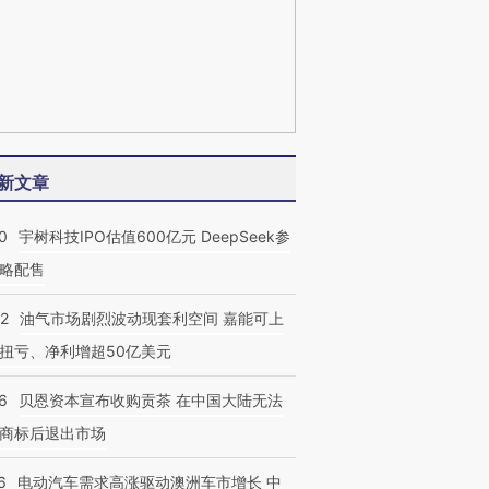
新文章
0
宇树科技IPO估值600亿元 DeepSeek参
略配售
22
油气市场剧烈波动现套利空间 嘉能可上
扭亏、净利增超50亿美元
6
贝恩资本宣布收购贡茶 在中国大陆无法
商标后退出市场
6
电动汽车需求高涨驱动澳洲车市增长 中