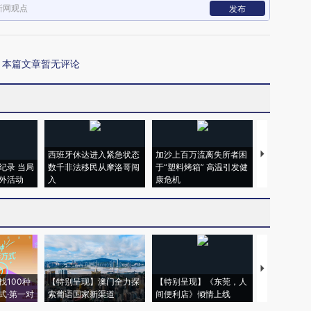
新网观点
发布
本篇文章暂无评论
西班牙休达进入紧急状态
加沙上百万流离失所者困
视线｜HYR
纪录 当局
数千非法移民从摩洛哥闯
于“塑料烤箱” 高温引发健
术：是什么
外活动
入
康危机
心“花钱找虐
【推广】走
找100种
【特别呈现】澳门全力探
【特别呈现】《东莞，人
会，让数智科
式·第一对
索葡语国家新渠道
间便利店》倾情上线
业