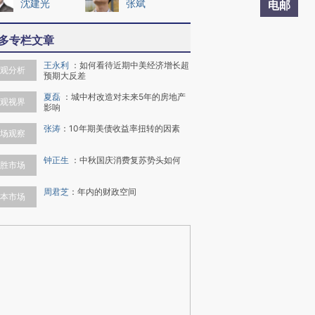
沈建光
张斌
电邮
多专栏文章
王永利
：
如何看待近期中美经济增长超
观分析
预期大反差
夏磊
：
城中村改造对未来5年的房地产
观视界
影响
张涛
：
10年期美债收益率扭转的因素
场观察
钟正生
：
中秋国庆消费复苏势头如何
胜市场
周君芝
：
年内的财政空间
本市场