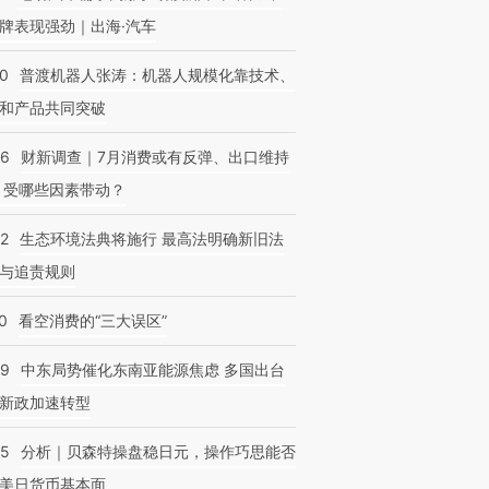
牌表现强劲｜出海·汽车
00
普渡机器人张涛：机器人规模化靠技术、
和产品共同突破
56
财新调查｜7月消费或有反弹、出口维持
 受哪些因素带动？
42
生态环境法典将施行 最高法明确新旧法
与追责规则
0
看空消费的“三大误区”
59
中东局势催化东南亚能源焦虑 多国出台
新政加速转型
05
分析｜贝森特操盘稳日元，操作巧思能否
美日货币基本面