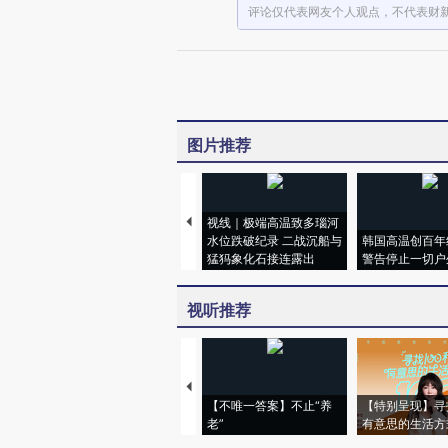
评论仅代表网友个人观点，不代表财
图片推荐
视线｜极端高温致多瑙河
水位跌破纪录 二战沉船与
韩国高温创百年
猛犸象化石接连露出
警告停止一切户
视听推荐
【不唯一答案】不止“养
【特别呈现】寻
老”
有意思的生活方