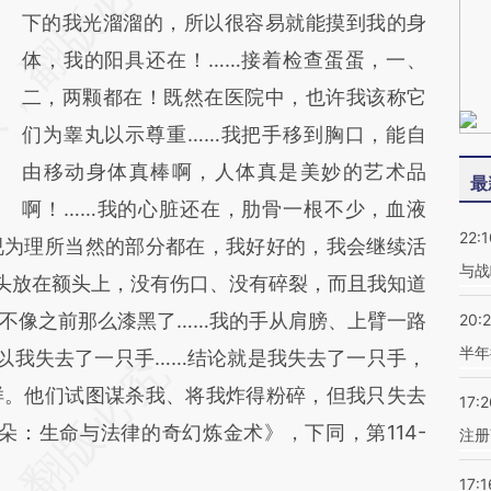
下的我光溜溜的，所以很容易就能摸到我的身
体，我的阳具还在！……接着检查蛋蛋，一、
二，两颗都在！既然在医院中，也许我该称它
们为睾丸以示尊重……我把手移到胸口，能自
由移动身体真棒啊，人体真是美妙的艺术品
最
啊！……我的心脏还在，肋骨一根不少，血液
22:1
视为理所当然的部分都在，我好好的，我会继续活
与战
头放在额头上，没有伤口、没有碎裂，而且我知道
不像之前那么漆黑了……我的手从肩膀、上臂一路
20:
半年
以我失去了一只手……结论就是我失去了一只手，
样。他们试图谋杀我、将我炸得粉碎，但我只失去
17:2
朵：生命与法律的奇幻炼金术》，下同，第114-
注册
17:1