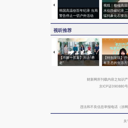
视线｜极端高温
韩国高温创百年纪录 当局
水位跌破纪录 
警告停止一切户外活动
猛犸象化石接连
视听推荐
【不唯一答案】不止“养
【特别呈现】寻
老”
有意思的生活方
财新网所刊载内容之知识产
京ICP证090880号
违法和不良信息举报电话（涉网络暴力有
关