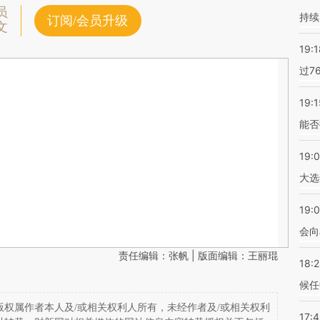
员
持续
订阅/会员升级
文
19:1
过7
19:1
能否
19:
大选
19:0
会向
责任编辑：张帆 | 版面编辑：王丽琨
18:
候任
权属作者本人及/或相关权利人所有，未经作者及/或相关权利
17: