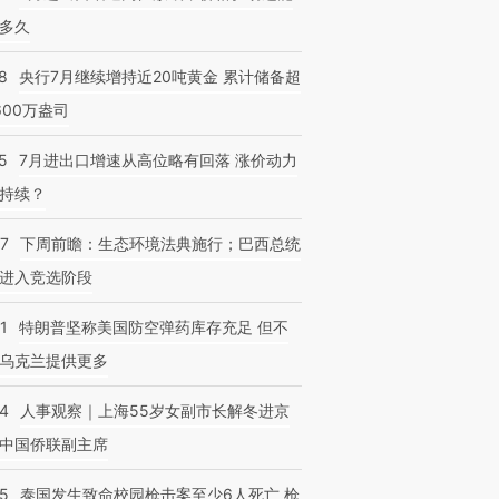
多久
8
央行7月继续增持近20吨黄金 累计储备超
600万盎司
5
7月进出口增速从高位略有回落 涨价动力
持续？
07
下周前瞻：生态环境法典施行；巴西总统
进入竞选阶段
1
特朗普坚称美国防空弹药库存充足 但不
乌克兰提供更多
24
人事观察｜上海55岁女副市长解冬进京
中国侨联副主席
45
泰国发生致命校园枪击案至少6人死亡 枪