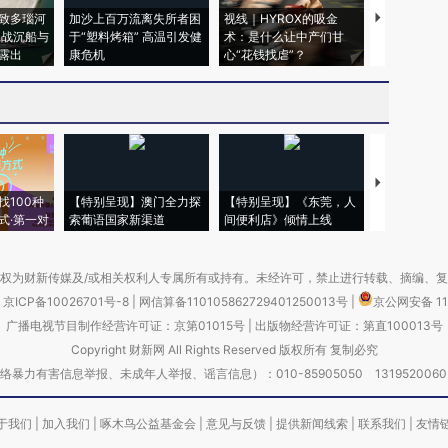
致多瑙河
加沙上百万流离失所者困
视线｜HYROX的吸金
马航飞行员
二战沉船与
于“塑料烤箱” 高温引发健
术：是什么让中产们甘
粒摇头丸 尿
露出
康危机
心“花钱找虐”？
毒品
【推广】走
找100种
【特别呈现】澳门全力探
【特别呈现】《东莞，人
会，让数智科
式·第一对
索葡语国家新渠道
间便利店》倾情上线
业
权为财新传媒及/或相关权利人专属所有或持有。未经许可，禁止进行转载、摘编、
京ICP备10026701号-8
|
网信算备110105862729401250013号
|
京公网安备 11
广播电视节目制作经营许可证：京第01015号
|
出版物经营许可证：第直100013号
Copyright 财新网 All Rights Reserved 版权所有 复制必究
害信息举报、未成年人举报、谣言信息）：010-85905050 13195200605 举报邮
于我们
|
加入我们
|
啄木鸟公益基金会
|
意见与反馈
|
提供新闻线索
|
联系我们
|
友情