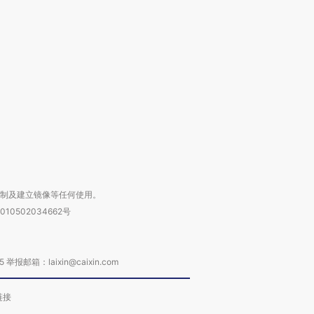
跨国走私7万
视线｜被称为“蟑螂”的印
视线｜“入侵”还是“人道危
检体内含3种
度Z世代 用街头抗争将教
机”？难民潮撕裂西班牙
秘鲁纳斯
育部长拱下台
飞地休达
13人遇难
进第四届链博
【商旅对话】华住集团
技“链”接产
【特别呈现】寻找100种
CFO：不靠规模取胜，华
【特别呈
有意思的生活方式·第三对
住三大增长引擎是什么？
有意思的
复制及建立镜像等任何使用。
010502034662号
箱：laixin@caixin.com
链接