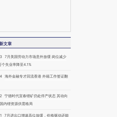
新文章
43
7月美国劳动力市场意外放缓 岗位减少
3万个失业率降至4.1%
14
海外金融专才回流香港 外籍工作签证翻
2
宁德时代宜春锂矿仍处停产状态 其动向
国内锂资源供需格局
1
7月进出口增速高位放缓，价格驱动还能