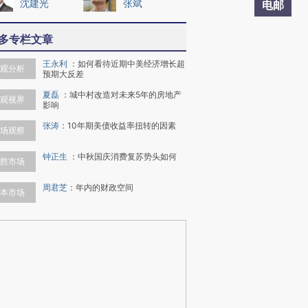
沈建光
张斌
电邮
多专栏文章
王永利
：
如何看待近期中美经济增长超
观分析
预期大反差
夏磊
：
城中村改造对未来5年的房地产
观视界
影响
张涛
：
10年期美债收益率扭转的因素
场观察
钟正生
：
中秋国庆消费复苏势头如何
胜市场
周君芝
：
年内的财政空间
本市场