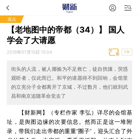
观点
【老地图中的帝都（34）】 国人
学会了大请愿
2016年07月15日 15:04
T中
街头的人流，被人揶揄为不足救亡，徒自扰攘，荧惑
观听者，仅此而已。和平的请愿得不到回响，会馆里
的立宪分子全都离开了京城，不过数月，他们就到武
昌和南京追随革命党去了
【财新网】（专栏作家 李弘）
详尽的会馆基
址，是舆图边缘的次要信息。然而正是这一堆附
录，带我们走出帝都的重重“圈子”，迎头汇合了外