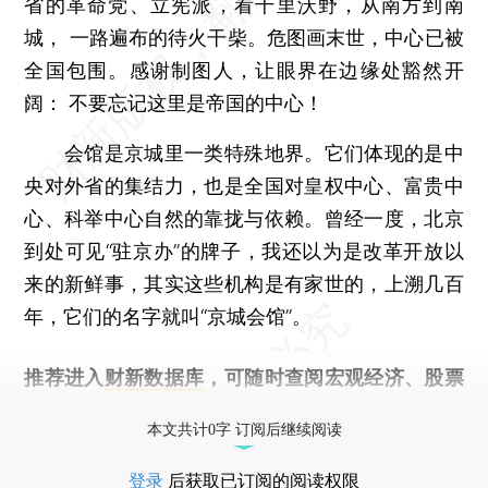
省的革命党、立宪派，看千里沃野，从南方到南
城， 一路遍布的待火干柴。危图画末世，中心已被
全国包围。感谢制图人，让眼界在边缘处豁然开
阔： 不要忘记这里是帝国的中心！
会馆是京城里一类特殊地界。它们体现的是中
央对外省的集结力，也是全国对皇权中心、富贵中
心、科举中心自然的靠拢与依赖。曾经一度，北京
到处可见“驻京办”的牌子，我还以为是改革开放以
来的新鲜事，其实这些机构是有家世的，上溯几百
年，它们的名字就叫“京城会馆”。
推荐进入
财新数据库
，可随时查阅宏观经济、股票
债券、公司人物，财经数据尽在掌握。
本文共计0字 订阅后继续阅读
登录
后获取已订阅的阅读权限