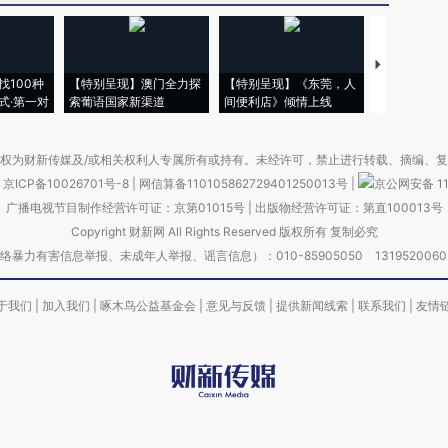
【推广】走
找100种
【特别呈现】澳门全力探
【特别呈现】《东莞，人
会，让数智科
式·第一对
索葡语国家新渠道
间便利店》倾情上线
业
权为财新传媒及/或相关权利人专属所有或持有。未经许可，禁止进行转载、摘编、
京ICP备10026701号-8
|
网信算备110105862729401250013号
|
京公网安备 11
广播电视节目制作经营许可证：京第01015号
|
出版物经营许可证：第直100013号
Copyright 财新网 All Rights Reserved 版权所有 复制必究
害信息举报、未成年人举报、谣言信息）：010-85905050 13195200605 举报邮
于我们
|
加入我们
|
啄木鸟公益基金会
|
意见与反馈
|
提供新闻线索
|
联系我们
|
友情