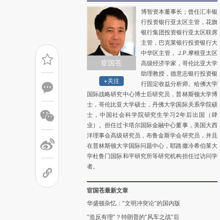
博智资本董事长；曾任汇丰银
行投资银行亚太区主管，花旗
银行集团投资银行亚太区联席
主管，巴克莱银行投资银行大
中华区主管， J.P.摩根亚太区
宦国苍
高级经济学家，哥伦比亚大学
助理教授，德意志银行投资银
+关注
行固定收益分析师。哈佛大学
国际战略研究中心博士后研究员，普林斯顿大学博
士，哥伦比亚大学硕士，丹佛大学国际关系学院硕
士，中国社会科学院研究生学习2年后出国（肆
业）。担任过卡塔尔国际金融中心董事，美国大西
洋理事会高级研究员，布鲁金斯学会研究员，并且
在普林斯顿大学国际问题中心，耶路撒冷希伯莱大
学杜鲁门国际和平研究所等研究机构担任过访问学
者。
宦国苍最新文章
华盛顿杂忆：“文明冲突论”的国内版
“造反有理”？特朗普的“风车之战”后