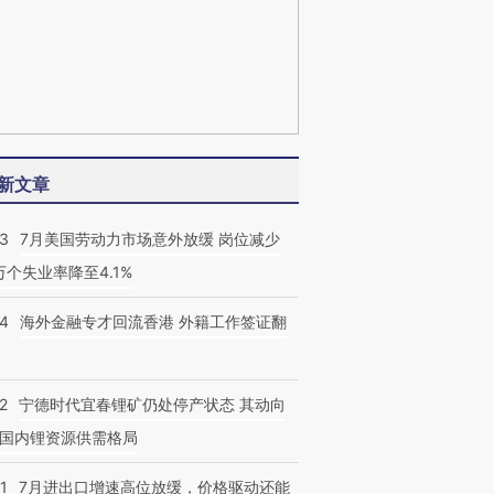
新文章
43
7月美国劳动力市场意外放缓 岗位减少
3万个失业率降至4.1%
14
海外金融专才回流香港 外籍工作签证翻
2
宁德时代宜春锂矿仍处停产状态 其动向
国内锂资源供需格局
1
7月进出口增速高位放缓，价格驱动还能