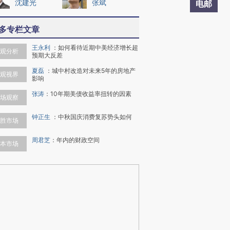
沈建光
张斌
电邮
多专栏文章
王永利
：
如何看待近期中美经济增长超
观分析
预期大反差
夏磊
：
城中村改造对未来5年的房地产
观视界
影响
张涛
：
10年期美债收益率扭转的因素
场观察
钟正生
：
中秋国庆消费复苏势头如何
胜市场
周君芝
：
年内的财政空间
本市场