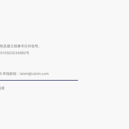
进第四届链博
【商旅对话】华住集团
技“链”接产
【特别呈现】寻找100种
CFO：不靠规模取胜，华
【特别呈
有意思的生活方式·第三对
住三大增长引擎是什么？
有意思的
复制及建立镜像等任何使用。
010502034662号
箱：laixin@caixin.com
链接