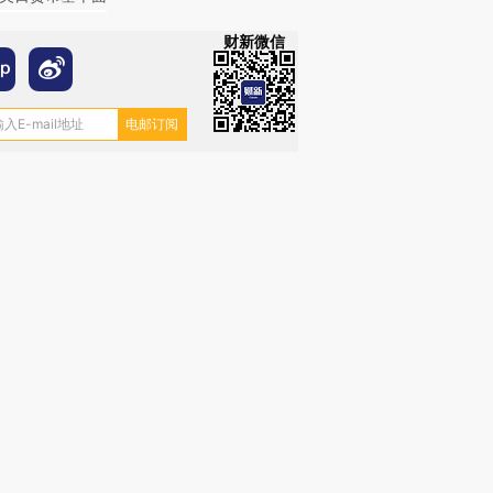
财新微信
OX的吸金
马航飞行员跨国走私7万
视线｜被称为“蟑螂”的印
让中产们甘
粒摇头丸 尿检体内含3种
度Z世代 用街头抗争将教
秘鲁纳斯
”？
毒品
育部长拱下台
13人遇难
进第四届链博
【商旅对话】华住集团
技“链”接产
【特别呈现】寻找100种
CFO：不靠规模取胜，华
【特别呈
有意思的生活方式·第三对
住三大增长引擎是什么？
有意思的