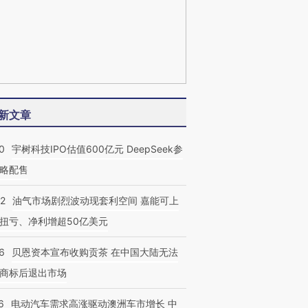
新文章
0
宇树科技IPO估值600亿元 DeepSeek参
略配售
22
油气市场剧烈波动现套利空间 嘉能可上
扭亏、净利增超50亿美元
6
贝恩资本宣布收购贡茶 在中国大陆无法
商标后退出市场
6
电动汽车需求高涨驱动澳洲车市增长 中