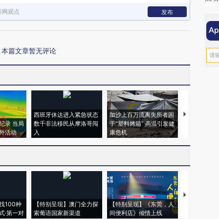
新网观点
发布
本篇文章暂无评论
西班牙休达进入紧急状态
加沙上百万流离失所者困
视线｜HYR
纪录 当局
数千非法移民从摩洛哥闯
于“塑料烤箱” 高温引发健
术：是什么
外活动
入
康危机
心“花钱找虐
【推广】走
找100种
【特别呈现】澳门全力探
【特别呈现】《东莞，人
会，让数智科
式·第一对
索葡语国家新渠道
间便利店》倾情上线
业