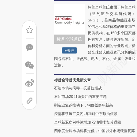
标普全球普氏隶属于标普全球
（纽约证券交易所代码：
SPGI），是商品和能源市场
的信息和基准价格的重要独立
提供机构，在150多个国家都
标普全球普氏
拥有客户，随时关注新闻、定
价和分析方面的专业观点。标
+关注
普全球普氏能源资讯分析的范
围包括石油、天然气、电力、石化、金属、农业和
运输。
标普全球普氏最新文章
石油市场与病毒—疫苗拉锯战
石油市场2021须关注的重要主题
制造业复苏推动下，钢价创多年新高
疫情将致炼厂关闭 增加对中东原油依赖
全球新冠病例持续增加 石油需求复苏遇阻
四季度金属市场料将走低，中国以外市场缓慢复苏