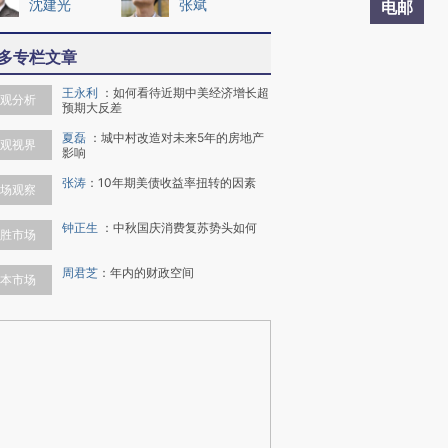
沈建光
张斌
电邮
多专栏文章
王永利
：
如何看待近期中美经济增长超
观分析
预期大反差
夏磊
：
城中村改造对未来5年的房地产
观视界
影响
张涛
：
10年期美债收益率扭转的因素
场观察
钟正生
：
中秋国庆消费复苏势头如何
胜市场
周君芝
：
年内的财政空间
本市场