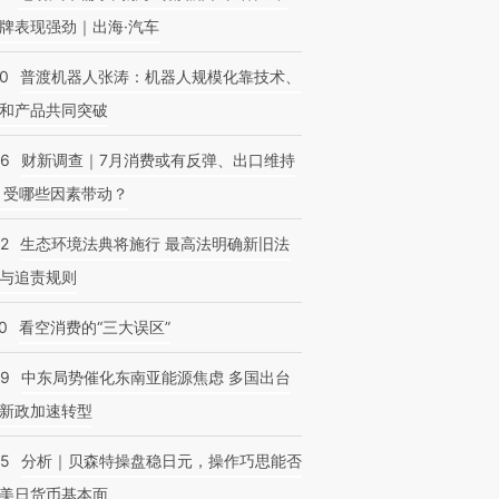
牌表现强劲｜出海·汽车
00
普渡机器人张涛：机器人规模化靠技术、
和产品共同突破
56
财新调查｜7月消费或有反弹、出口维持
 受哪些因素带动？
42
生态环境法典将施行 最高法明确新旧法
与追责规则
0
看空消费的“三大误区”
59
中东局势催化东南亚能源焦虑 多国出台
新政加速转型
05
分析｜贝森特操盘稳日元，操作巧思能否
美日货币基本面