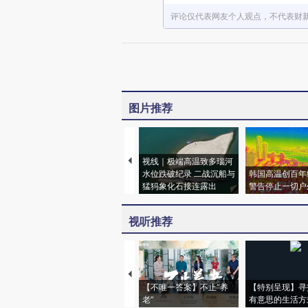
评论仅代表网友个人观点，不代表财
图片推荐
视线｜极端高温致多瑙河
水位跌破纪录 二战沉船与
韩国高温创百年
猛犸象化石接连露出
警告停止一切户
视听推荐
【不唯一答案】不止“养
【特别呈现】寻
老”
有意思的生活方