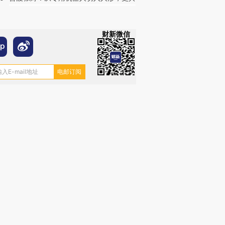
财新微信
跨国走私7万
视线｜被称为“蟑螂”的印
视线｜“入侵”还是“人道危
检体内含3种
度Z世代 用街头抗争将教
机”？难民潮撕裂西班牙
秘鲁纳斯
育部长拱下台
飞地休达
13人遇难