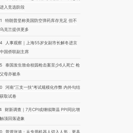
进入竞选阶段
1
特朗普坚称美国防空弹药库存充足 但不
乌克兰提供更多
24
人事观察｜上海55岁女副市长解冬进京
中国侨联副主席
45
泰国发生致命校园枪击案至少6人死亡 枪
父母亦被杀
40
河南“三支一扶”考试规模化作弊 内外勾结
获取试卷
4
财新调查｜7月CPI或继续降温 PPI同比增
触顶回落迹象
00
普渡张涛：从专用机器人切入人形，更具