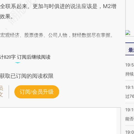
全联系起来。更加与时俱进的说法应该是，M2增
效果。
阅宏观经济、股票债券、公司人物，财经数据尽在掌握。
最
计820字 订阅后继续阅读
19:5
持续
获取已订阅的阅读权限
19:1
员
订阅/会员升级
文
过7
19:1
能否
19: