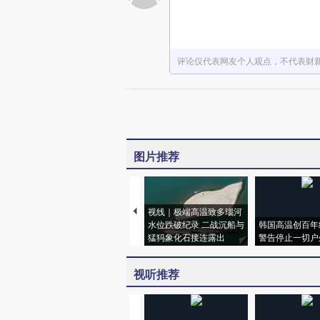
评论仅代表网友个人观点，不代表财
图片推荐
视线｜极端高温致多瑙河
水位跌破纪录 二战沉船与
韩国高温创百年
猛犸象化石接连露出
警告停止一切户
视听推荐