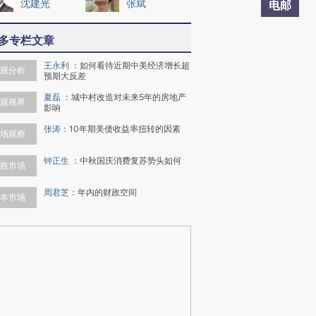
沈建光
张斌
电邮
多专栏文章
王永利
：
如何看待近期中美经济增长超
观分析
预期大反差
夏磊
：
城中村改造对未来5年的房地产
观视界
影响
张涛
：
10年期美债收益率扭转的因素
场观察
钟正生
：
中秋国庆消费复苏势头如何
胜市场
周君芝
：
年内的财政空间
本市场