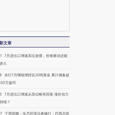
新文章
1
7月进出口增速高位放缓，价格驱动还能
多久
8
央行7月继续增持近20吨黄金 累计储备超
600万盎司
5
7月进出口增速从高位略有回落 涨价动力
持续？
07
下周前瞻：生态环境法典施行；巴西总统