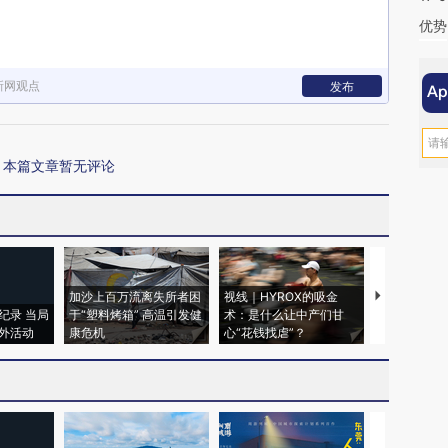
优势
新网观点
发布
本篇文章暂无评论
加沙上百万流离失所者困
视线｜HYROX的吸金
马航飞行员
纪录 当局
于“塑料烤箱” 高温引发健
术：是什么让中产们甘
粒摇头丸 尿
外活动
康危机
心“花钱找虐”？
毒品