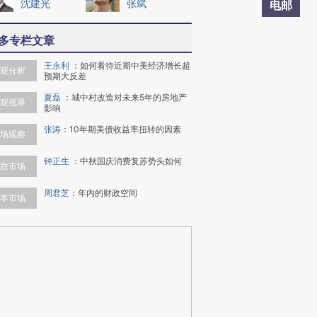
沈建光
张斌
电邮
多专栏文章
王永利
：
如何看待近期中美经济增长超
观分析
预期大反差
夏磊
：
城中村改造对未来5年的房地产
观视界
影响
张涛
：
10年期美债收益率扭转的因素
场观察
钟正生
：
中秋国庆消费复苏势头如何
胜市场
周君芝
：
年内的财政空间
本市场