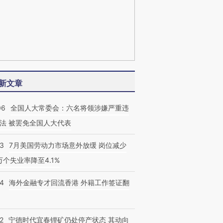
新文章
06
全国人大常委会：六名将领涉嫌严重违
法 被罢免全国人大代表
43
7月美国劳动力市场意外放缓 岗位减少
3万个失业率降至4.1%
14
海外金融专才回流香港 外籍工作签证翻
2
宁德时代宜春锂矿仍处停产状态 其动向