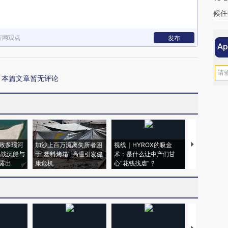
候任
新网观点
发布
本篇文章暂无评论
致多瑙河
加沙上百万流离失所者困
视线｜HYROX的吸金
马航飞行员
二战沉船与
于“塑料烤箱” 高温引发健
术：是什么让中产们甘
粒摇头丸 尿
露出
康危机
心“花钱找虐”？
毒品