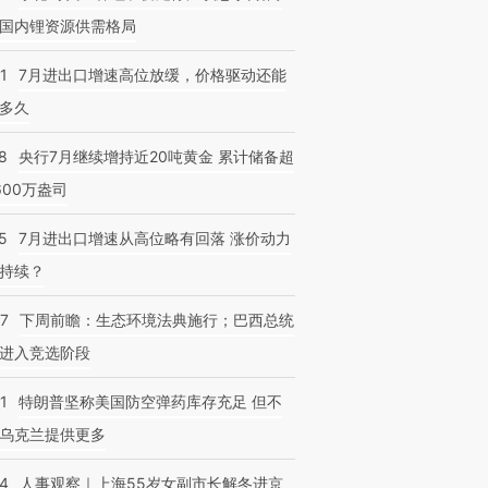
国内锂资源供需格局
1
7月进出口增速高位放缓，价格驱动还能
多久
8
央行7月继续增持近20吨黄金 累计储备超
600万盎司
5
7月进出口增速从高位略有回落 涨价动力
持续？
07
下周前瞻：生态环境法典施行；巴西总统
进入竞选阶段
1
特朗普坚称美国防空弹药库存充足 但不
乌克兰提供更多
24
人事观察｜上海55岁女副市长解冬进京