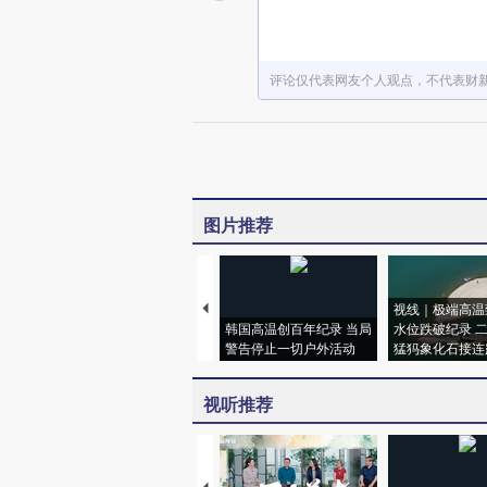
评论仅代表网友个人观点，不代表财
图片推荐
视线｜极端高温
韩国高温创百年纪录 当局
水位跌破纪录 
警告停止一切户外活动
猛犸象化石接连
视听推荐