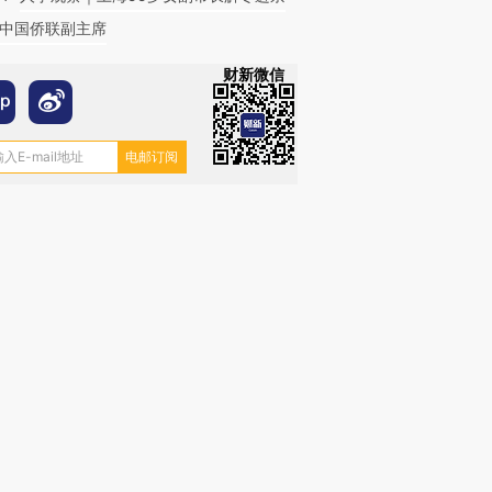
中国侨联副主席
财新微信
跨国走私7万
视线｜被称为“蟑螂”的印
视线｜“入侵”还是“人道危
检体内含3种
度Z世代 用街头抗争将教
机”？难民潮撕裂西班牙
秘鲁纳斯
育部长拱下台
飞地休达
13人遇难